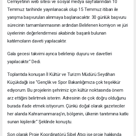
Cemiyetinin web sitesi ve sosyal medya sayfalarından 10
Temmuz tarihinde yayınlanacak olup 15 Temmuz itibarı ile
yarışma başvuruları alınmaya başlanacaktır. 30 günlük başvuru
sürecinin tamamlanmasının ardından Belirlenen komiyon ve jüri
üyelerinin değerlendirmesi akabinde başarılı bulunan
katılımcıların daveti yapılacaktır.
Gala gecesi takvimi ayrıca belirlenip duyuru ve davetleri
yapılacaktır.” Dedi.
Toplantıda konuşan İl Kültür ve Turizm Müdürü Seydihan
Küçükdağlı ise “Gençlik ve Spor Bakanlığımıza çok teşekkür
ediyorum. Bu projelerin şehrimiz için kültür noktasında önem
arz ettiğini belirtmek isterim. Adresinin de çok doğru olduğunu
burada ifade etmek istiyorum. Çünkü doğal olarak gazeteciler
her alanda Kahramanmaraş’ın, bölgenin, ülkenin tanıtımına katkı
sunan kişilerdir.” Şeklinde konuştu.
Son olarak Proje Koordinatörü Sibel Atıcı ise proje hakkında