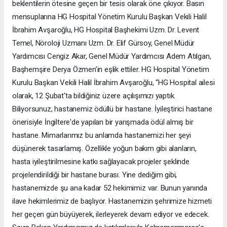
beklentilerin ötesine geçen bir tesis olarak öne çıkıyor. Basın
mensuplarına HG Hospital Yönetim Kurulu Başkan Vekili Halil
İbrahim Avşaroğlu, HG Hospital Başhekimi Uzm. Dr. Levent
Temel, Nöroloji Uzmanı Uzm. Dr. Elif Gürsoy, Genel Müdür
Yardımcısı Cengiz Akar, Genel Müdür Yardımcısı Adem Atılgan,
Başhemşire Derya Özmen’in eşlik ettiler. HG Hospital Yönetim
Kurulu Başkan Vekili Halil İbrahim Avşaroğlu, “HG Hospital ailesi
olarak, 12 Şubat'ta bildiğiniz üzere açılışımızı yaptık.
Biliyorsunuz, hastanemiz ödüllü bir hastane. İyileştirici hastane
önerisiyle İngiltere'de yapılan bir yarışmada ödül almış bir
hastane. Mimarlarımız bu anlamda hastanemizi her şeyi
düşünerek tasarlamış. Özellikle yoğun bakım gibi alanların,
hasta iyileştirilmesine katkı sağlayacak projeler şeklinde
projelendirildiği bir hastane burası. Yine dediğim gibi,
hastanemizde şu ana kadar 52 hekimimiz var. Bunun yanında
ilave hekimlerimiz de başlıyor. Hastanemizin şehrimize hizmeti
her geçen gün büyüyerek, ilerleyerek devam ediyor ve edecek.