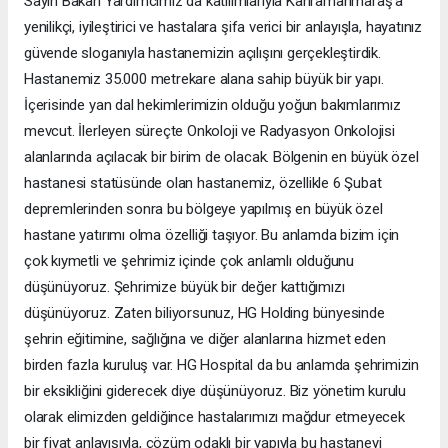
Sayın Bakan Yardımcımız da katılımlarıyla Kahramanmaraş'a
yenilikçi, iyileştirici ve hastalara şifa verici bir anlayışla, hayatınız
güvende sloganıyla hastanemizin açılışını gerçekleştirdik.
Hastanemiz 35.000 metrekare alana sahip büyük bir yapı.
İçerisinde yan dal hekimlerimizin olduğu yoğun bakımlarımız
mevcut. İlerleyen süreçte Onkoloji ve Radyasyon Onkolojisi
alanlarında açılacak bir birim de olacak. Bölgenin en büyük özel
hastanesi statüsünde olan hastanemiz, özellikle 6 Şubat
depremlerinden sonra bu bölgeye yapılmış en büyük özel
hastane yatırımı olma özelliği taşıyor. Bu anlamda bizim için
çok kıymetli ve şehrimiz içinde çok anlamlı olduğunu
düşünüyoruz. Şehrimize büyük bir değer kattığımızı
düşünüyoruz. Zaten biliyorsunuz, HG Holding bünyesinde
şehrin eğitimine, sağlığına ve diğer alanlarına hizmet eden
birden fazla kuruluş var. HG Hospital da bu anlamda şehrimizin
bir eksikliğini giderecek diye düşünüyoruz. Biz yönetim kurulu
olarak elimizden geldiğince hastalarımızı mağdur etmeyecek
bir fiyat anlayışıyla, çözüm odaklı bir yapıyla bu hastaneyi