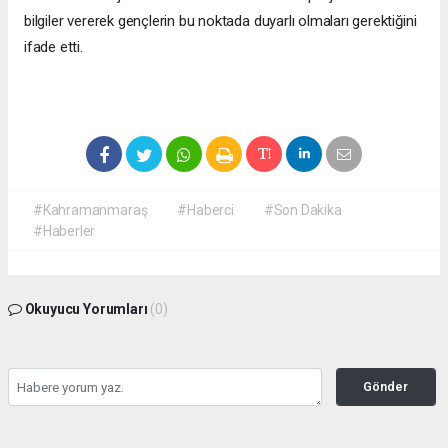
bilgiler vererek gençlerin bu noktada duyarlı olmaları gerektiğini
ifade etti.
#Kahramanmaraş
#Haberci
#Son Dakika
#Haberler
Okuyucu Yorumları
(0)
Gönder
Yorum yazarak Topluluk Kuralları’nı kabul etmiş bulunuyor ve
kahramanmarashaberci.com sitesine yaptığınız yorumunuzla ilgili doğrudan veya