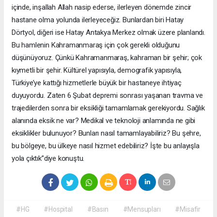
içinde, inşallah Allah nasip ederse, ilerleyen dönemde zincir
hastane olma yolunda ilerleyeceğiz. Bunlardan biri Hatay
Dörtyol, diğeri ise Hatay Antakya Merkez olmak üzere planlandı.
Bu hamlenin Kahramanmaraş için çok gerekli olduğunu
düşünüyoruz. Çünkü Kahramanmaraş, kahraman bir şehir; çok
kıymetli bir şehir. Kültürel yapısıyla, demografik yapısıyla,
Türkiye’ye kattığı hizmetlerle büyük bir hastaneye ihtiyaç
duyuyordu. Zaten 6 Şubat depremi sonrası yaşanan travma ve
trajedilerden sonra bir eksikliği tamamlamak gerekiyordu. Sağlık
alanında eksik ne var? Medikal ve teknoloji anlamında ne gibi
eksiklikler bulunuyor? Bunları nasıl tamamlayabiliriz? Bu şehre,
bu bölgeye, bu ülkeye nasıl hizmet edebiliriz? İşte bu anlayışla
yola çıktık”diye konuştu.
#HG
#Hospital
#Basın
#Mensupları
#Misafir