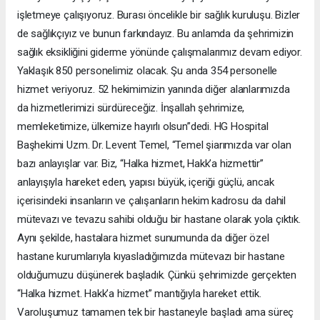
işletmeye çalışıyoruz. Burası öncelikle bir sağlık kuruluşu. Bizler
de sağlıkçıyız ve bunun farkındayız. Bu anlamda da şehrimizin
sağlık eksikliğini giderme yönünde çalışmalarımız devam ediyor.
Yaklaşık 850 personelimiz olacak. Şu anda 354 personelle
hizmet veriyoruz. 52 hekimimizin yanında diğer alanlarımızda
da hizmetlerimizi sürdüreceğiz. İnşallah şehrimize,
memleketimize, ülkemize hayırlı olsun”dedi. HG Hospital
Başhekimi Uzm. Dr. Levent Temel, “Temel şiarımızda var olan
bazı anlayışlar var. Biz, “Halka hizmet, Hakk’a hizmettir”
anlayışıyla hareket eden, yapısı büyük, içeriği güçlü, ancak
içerisindeki insanların ve çalışanların hekim kadrosu da dahil
mütevazı ve tevazu sahibi olduğu bir hastane olarak yola çıktık.
Aynı şekilde, hastalara hizmet sunumunda da diğer özel
hastane kurumlarıyla kıyasladığımızda mütevazı bir hastane
olduğumuzu düşünerek başladık. Çünkü şehrimizde gerçekten
“Halka hizmet. Hakk’a hizmet” mantığıyla hareket ettik.
Varoluşumuz tamamen tek bir hastaneyle başladı ama süreç