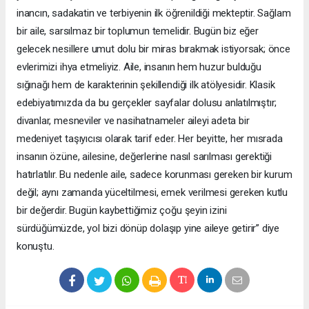
inancın, sadakatin ve terbiyenin ilk öğrenildiği mekteptir. Sağlam
bir aile, sarsılmaz bir toplumun temelidir. Bugün biz eğer
gelecek nesillere umut dolu bir miras bırakmak istiyorsak; önce
evlerimizi ihya etmeliyiz. Aile, insanın hem huzur bulduğu
sığınağı hem de karakterinin şekillendiği ilk atölyesidir. Klasik
edebiyatımızda da bu gerçekler sayfalar dolusu anlatılmıştır;
divanlar, mesneviler ve nasihatnameler aileyi adeta bir
medeniyet taşıyıcısı olarak tarif eder. Her beyitte, her mısrada
insanın özüne, ailesine, değerlerine nasıl sarılması gerektiği
hatırlatılır. Bu nedenle aile, sadece korunması gereken bir kurum
değil; aynı zamanda yüceltilmesi, emek verilmesi gereken kutlu
bir değerdir. Bugün kaybettiğimiz çoğu şeyin izini
sürdüğümüzde, yol bizi dönüp dolaşıp yine aileye getirir” diye
konuştu.