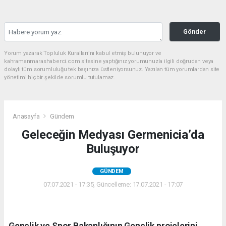
Gönder
Yorum yazarak Topluluk Kuralları’nı kabul etmiş bulunuyor ve
kahramanmarashaberci.com sitesine yaptığınız yorumunuzla ilgili doğrudan veya
dolaylı tüm sorumluluğu tek başınıza üstleniyorsunuz. Yazılan tüm yorumlardan site
yönetimi hiçbir şekilde sorumlu tutulamaz.
Anasayfa
Gündem
Geleceğin Medyası Germenicia’da
Buluşuyor
GÜNDEM
07.07.2021 - 17:35, Güncelleme: 17.07.2021 - 17:07
Gençlik ve Spor Bakanlığının Gençlik projelerini