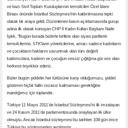
ve bazı Sivil Toplum Kuruluşlarının temsilcileri Özel İdare
Binası önünde İstanbul Sözleşmesi’nin kaldırılmasına tepki
olarak bir araya geldi. Düzenlenen basın açıklamasında gurup
adına ilk olarak konuşan CHP İl Kadın Kolları Başkanı Naile
İşlek, “Bugün burada bizlerle birlikte olan siyasi partilerin
temsilcilerine, STK’ların yöneticilerine, amacı sadece kadınların
ve çocukların haklarını savunmak olan tüm değerli
katılımcılara, kadının ve çocuğun sessiz çığlığına gür ses olan
herkese teşekkür ederiz.
Bizler bugün şiddetin her türlüsüne karşı olduğumuzu, şiddet
gösteren hiçbir failin cezasız kalmaması gerektiğine
inandığımız için toplandık.
Türkiye 11 Mayıs 2011'de İstanbul Sözleşmesi’ni ilk imzalayan
ve 24 Kasım 2011'de parlamentosunda onaylayan ilk ülke
olmuştu. Ancak İstanbul sözleşmesi bu tarihten 108 gün önce
Türkiye bu sözleşmeden ayrılmıştır.