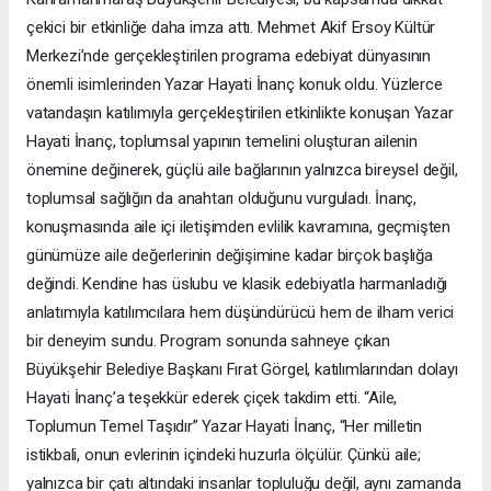
çekici bir etkinliğe daha imza attı. Mehmet Akif Ersoy Kültür
Merkezi’nde gerçekleştirilen programa edebiyat dünyasının
önemli isimlerinden Yazar Hayati İnanç konuk oldu. Yüzlerce
vatandaşın katılımıyla gerçekleştirilen etkinlikte konuşan Yazar
Hayati İnanç, toplumsal yapının temelini oluşturan ailenin
önemine değinerek, güçlü aile bağlarının yalnızca bireysel değil,
toplumsal sağlığın da anahtarı olduğunu vurguladı. İnanç,
konuşmasında aile içi iletişimden evlilik kavramına, geçmişten
günümüze aile değerlerinin değişimine kadar birçok başlığa
değindi. Kendine has üslubu ve klasik edebiyatla harmanladığı
anlatımıyla katılımcılara hem düşündürücü hem de ilham verici
bir deneyim sundu. Program sonunda sahneye çıkan
Büyükşehir Belediye Başkanı Fırat Görgel, katılımlarından dolayı
Hayati İnanç’a teşekkür ederek çiçek takdim etti. “Aile,
Toplumun Temel Taşıdır” Yazar Hayati İnanç, “Her milletin
istikbali, onun evlerinin içindeki huzurla ölçülür. Çünkü aile;
yalnızca bir çatı altındaki insanlar topluluğu değil, aynı zamanda