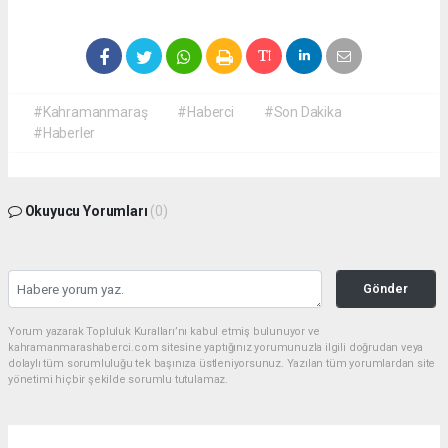
#Kahramanmaraş
#Haberci
#Son Dakika
#Haberler
Okuyucu Yorumları
(0)
Gönder
Yorum yazarak Topluluk Kuralları’nı kabul etmiş bulunuyor ve
kahramanmarashaberci.com sitesine yaptığınız yorumunuzla ilgili doğrudan veya
dolaylı tüm sorumluluğu tek başınıza üstleniyorsunuz. Yazılan tüm yorumlardan site
yönetimi hiçbir şekilde sorumlu tutulamaz.