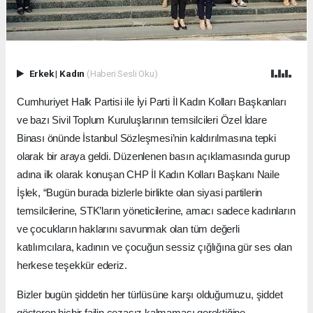
Erkek
|
Kadın
(Haberi Sesli Oku)
Cumhuriyet Halk Partisi ile İyi Parti İl Kadın Kolları Başkanları
ve bazı Sivil Toplum Kuruluşlarının temsilcileri Özel İdare
Binası önünde İstanbul Sözleşmesi’nin kaldırılmasına tepki
olarak bir araya geldi. Düzenlenen basın açıklamasında gurup
adına ilk olarak konuşan CHP İl Kadın Kolları Başkanı Naile
İşlek, “Bugün burada bizlerle birlikte olan siyasi partilerin
temsilcilerine, STK’ların yöneticilerine, amacı sadece kadınların
ve çocukların haklarını savunmak olan tüm değerli
katılımcılara, kadının ve çocuğun sessiz çığlığına gür ses olan
herkese teşekkür ederiz.
Bizler bugün şiddetin her türlüsüne karşı olduğumuzu, şiddet
gösteren hiçbir failin cezasız kalmaması gerektiğine