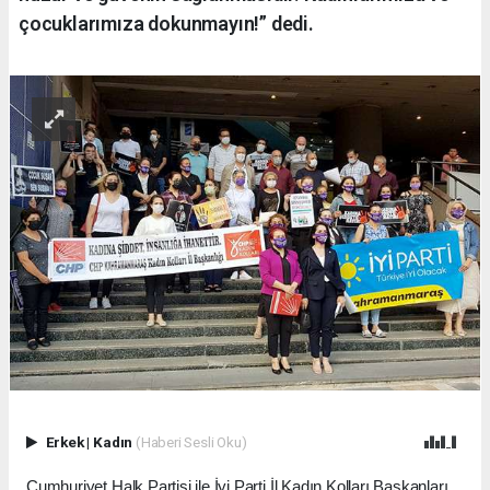
çocuklarımıza dokunmayın!” dedi.
Erkek
|
Kadın
(Haberi Sesli Oku)
Cumhuriyet Halk Partisi ile İyi Parti İl Kadın Kolları Başkanları