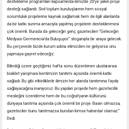
destekleme programları kapsamında ilimizde 20’ye yakın proje
desteği sağlandı. Sivil toplum kuruluşlarının hem sosyal
sorumluluk projelerine kaynak sağlamak hem de ilgili alanlarda
da bir katkı sunma amacıyla yapılmış projelerin desteklenmesi
çok önemli. Burada da geleceğin genç gazetecileri “Geleceğin
Medyası Germenicia’da Buluşuyor” sloganıyla bir araya gelecek.
Bu çerçevede bizde kurum adına elimizden ne geliyorsa onu
yapmaya gayret edeceğiz.
Bilindiği üzere geçtiğimiz hafta sonu düzenlenen uluslararası
bisiklet yarışması kentimizin tanıtımı açısında önemli katkı
sağladı. Bu gibi etkinliklerle ilimizin her alanda tanıtımına fayda
sağlayacağına inanıyoruz. Bu yapılan projede hem gazetecilik
mesleğini özendirme hem de bu coğrafyanın kültürünü
dünyaya tanıtma açısında çok önemli bir proje. Basın olmazsa,
gazeteciler bunu tanıtmazsa bundan kimse haberdar olamaz.”
Dedi.