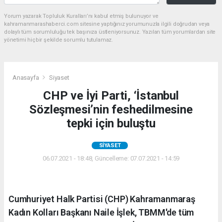
Yorum yazarak Topluluk Kuralları’nı kabul etmiş bulunuyor ve
kahramanmarashaberci.com sitesine yaptığınız yorumunuzla ilgili doğrudan veya
dolaylı tüm sorumluluğu tek başınıza üstleniyorsunuz. Yazılan tüm yorumlardan site
yönetimi hiçbir şekilde sorumlu tutulamaz.
Anasayfa
Siyaset
CHP ve İyi Parti, ‘İstanbul
Sözleşmesi’nin feshedilmesine
tepki için buluştu
SIYASET
06.07.2021 - 18:48, Güncelleme: 07.07.2021 - 14:59
Cumhuriyet Halk Partisi (CHP) Kahramanmaraş
Kadın Kolları Başkanı Naile İşlek, TBMM'de tüm