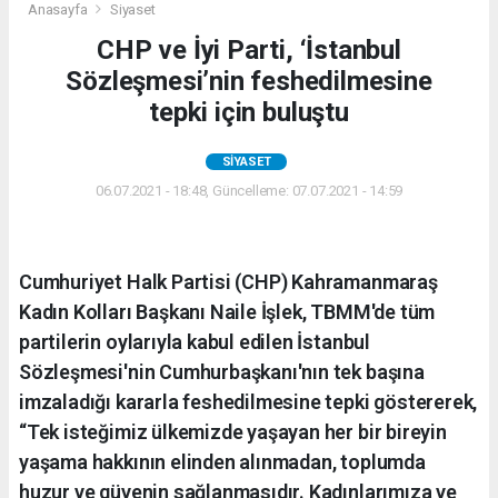
Anasayfa
Siyaset
CHP ve İyi Parti, ‘İstanbul
Sözleşmesi’nin feshedilmesine
tepki için buluştu
SIYASET
06.07.2021 - 18:48, Güncelleme: 07.07.2021 - 14:59
Cumhuriyet Halk Partisi (CHP) Kahramanmaraş
Kadın Kolları Başkanı Naile İşlek, TBMM'de tüm
partilerin oylarıyla kabul edilen İstanbul
Sözleşmesi'nin Cumhurbaşkanı'nın tek başına
imzaladığı kararla feshedilmesine tepki göstererek,
“Tek isteğimiz ülkemizde yaşayan her bir bireyin
yaşama hakkının elinden alınmadan, toplumda
huzur ve güvenin sağlanmasıdır. Kadınlarımıza ve