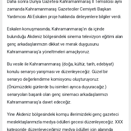
Daha sonra Dünya Gazetesi Kahramanmaraş İl Temsilcisi aynı
zamanda Kahramanmaraş Gazeteciler Cemiyeti Başkan
Yardımcısı Ali Eskalen proje hakkında dinleyenlere bilgiler verdi.
Eskalen konuşmasında; Kahramanmaraş’ın da içinde
bulunduğu Akdeniz bölgesindeki sinema televizyon eğitimi alan
genç arkadaşlarımızın dikkat ve merak duygusunu
Kahramanmaraş’a yöneltmeleri amaçlıyoruz.
Bu vesile ile Kahramanmaraş (doğa, kültür, tarih, edebiyat)
konulu senaryo yarışması ve düzenleyeceğiz. Güzel bir
senaryo değerlendirme komisyonu oluşturuyoruz.
(Önümüzdeki günlerde bu isimleri ayrıca duyuracağız.)
senaryoları başarılı olan genç sinemacı arkadaşlarımızı
Kahramanmaraş’a davet edeceğiz.
Yine Akdeniz bölgesindeki komşu illerimizdeki genç gazeteci
meslektaşlarımızla medya ödülleri gecesi düzenleyeceğiz. XXX
kategoride düzenleyeceğimiz medya ödülleri için alanında