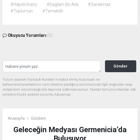
#Hayati İnanç
#Sağlam Bir Aile
#Sarsılmaz
#Toplumun
#Temelidir
Okuyucu Yorumları
(0)
Gönder
Yorum yazarak Topluluk Kuralları’nı kabul etmiş bulunuyor ve
kahramanmarashaberci.com sitesine yaptığınız yorumunuzla ilgili doğrudan veya
dolaylı tüm sorumluluğu tek başınıza üstleniyorsunuz. Yazılan tüm yorumlardan site
yönetimi hiçbir şekilde sorumlu tutulamaz.
Anasayfa
Gündem
Geleceğin Medyası Germenicia’da
Buluşuyor