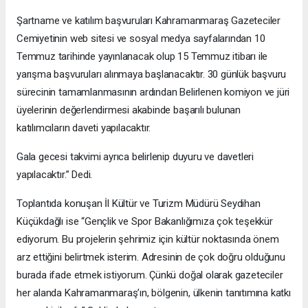
Şartname ve katılım başvuruları Kahramanmaraş Gazeteciler
Cemiyetinin web sitesi ve sosyal medya sayfalarından 10
Temmuz tarihinde yayınlanacak olup 15 Temmuz itibarı ile
yarışma başvuruları alınmaya başlanacaktır. 30 günlük başvuru
sürecinin tamamlanmasının ardından Belirlenen komiyon ve jüri
üyelerinin değerlendirmesi akabinde başarılı bulunan
katılımcıların daveti yapılacaktır.
Gala gecesi takvimi ayrıca belirlenip duyuru ve davetleri
yapılacaktır.” Dedi.
Toplantıda konuşan İl Kültür ve Turizm Müdürü Seydihan
Küçükdağlı ise “Gençlik ve Spor Bakanlığımıza çok teşekkür
ediyorum. Bu projelerin şehrimiz için kültür noktasında önem
arz ettiğini belirtmek isterim. Adresinin de çok doğru olduğunu
burada ifade etmek istiyorum. Çünkü doğal olarak gazeteciler
her alanda Kahramanmaraş’ın, bölgenin, ülkenin tanıtımına katkı