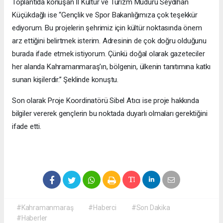
Toplantıda konuşan İl Kültür ve Turizm Müdürü Seydihan
Küçükdağlı ise “Gençlik ve Spor Bakanlığımıza çok teşekkür
ediyorum. Bu projelerin şehrimiz için kültür noktasında önem
arz ettiğini belirtmek isterim. Adresinin de çok doğru olduğunu
burada ifade etmek istiyorum. Çünkü doğal olarak gazeteciler
her alanda Kahramanmaraş’ın, bölgenin, ülkenin tanıtımına katkı
sunan kişilerdir.” Şeklinde konuştu.
Son olarak Proje Koordinatörü Sibel Atıcı ise proje hakkında
bilgiler vererek gençlerin bu noktada duyarlı olmaları gerektiğini
ifade etti.
#Kahramanmaraş
#Haberci
#Son Dakika
#Haberler