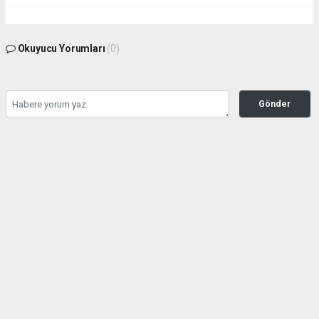
Okuyucu Yorumları
(0)
Gönder
Yorum yazarak Topluluk Kuralları’nı kabul etmiş bulunuyor ve
kahramanmarashaberci.com sitesine yaptığınız yorumunuzla ilgili doğrudan veya
dolaylı tüm sorumluluğu tek başınıza üstleniyorsunuz. Yazılan tüm yorumlardan site
yönetimi hiçbir şekilde sorumlu tutulamaz.
haber paketi
haber scripti
haber yazılımı
Tüm hakları saklı tutulmaktadır.Copyright 2026©
Haber Yazılımı:
Web Aksiyon ®