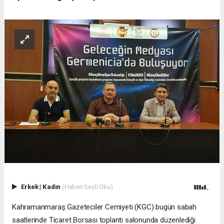
Erkek
|
Kadın
(Haberi Sesli Oku)
Kahramanmaraş Gazeteciler Cemiyeti (KGC) bugün sabah
saatlerinde Ticaret Borsası toplantı salonunda düzenlediği