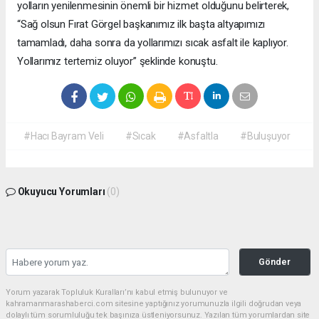
yolların yenilenmesinin önemli bir hizmet olduğunu belirterek,
“Sağ olsun Fırat Görgel başkanımız ilk başta altyapımızı
tamamladı, daha sonra da yollarımızı sıcak asfalt ile kaplıyor.
Yollarımız tertemiz oluyor” şeklinde konuştu.
#Hacı Bayram Veli
#Sıcak
#Asfaltla
#Buluşuyor
Okuyucu Yorumları
(0)
Gönder
Yorum yazarak Topluluk Kuralları’nı kabul etmiş bulunuyor ve
kahramanmarashaberci.com sitesine yaptığınız yorumunuzla ilgili doğrudan veya
dolaylı tüm sorumluluğu tek başınıza üstleniyorsunuz. Yazılan tüm yorumlardan site