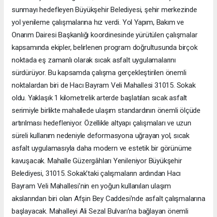
sunmayı hedefleyen Büyükşehir Belediyesi, şehir merkezinde
yol yenileme çalışmalarına hız verdi. Yol Yapım, Bakım ve
Onarım Dairesi Başkanlığı koordinesinde yürütülen çalışmalar
kapsamında ekipler, belirlenen program doğrultusunda birçok
noktada eş zamanlı olarak sıcak asfalt uygulamalarını
sürdürüyor. Bu kapsamda çalışma gerçekleştirilen önemli
noktalardan biri de Hacı Bayram Veli Mahallesi 31015. Sokak
oldu. Yaklaşık 1 kilometrelik arterde başlatılan sıcak asfalt
serimiyle birlikte mahallede ulaşım standardının önemli ölçüde
artırılması hedefleniyor. Özellikle altyapı çalışmaları ve uzun
süreli kullanım nedeniyle deformasyona uğrayan yol, sıcak
asfalt uygulamasıyla daha modern ve estetik bir görünüme
kavuşacak. Mahalle Güzergâhları Yenileniyor Büyükşehir
Belediyesi, 31015. Sokak’taki çalışmaların ardından Hacı
Bayram Veli Mahallesi’nin en yoğun kullanılan ulaşım
akslarından biri olan Afşin Bey Caddesi’nde asfalt çalışmalarına
başlayacak. Mahalleyi Ali Sezal Bulvarı’na bağlayan önemli