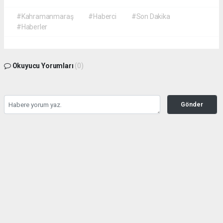
#Kahramanmaraş
#Haberci
#Son Dakika
#Haberler
Okuyucu Yorumları
(0)
Gönder
Yorum yazarak Topluluk Kuralları’nı kabul etmiş bulunuyor ve
kahramanmarashaberci.com sitesine yaptığınız yorumunuzla ilgili doğrudan veya
dolaylı tüm sorumluluğu tek başınıza üstleniyorsunuz. Yazılan tüm yorumlardan site
yönetimi hiçbir şekilde sorumlu tutulamaz.
haber paketi
haber scripti
haber yazılımı
Tüm hakları saklı tutulmaktadır.Copyright 2026©