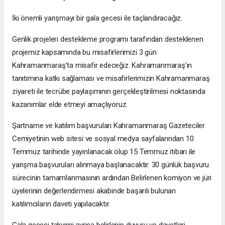
İki önemli yarışmayı bir gala gecesi ile taçlandıracağız.
Genlik projeleri destekleme programı tarafından desteklenen
projemiz kapsamında bu misafirlerimizi 3 gün
Kahramanmaraş’ta misafir edeceğiz. Kahramanmaraş’ın
tanıtımına katkı sağlaması ve misafirlerimizin Kahramanmaraş
ziyareti ile tecrübe paylaşımının gerçekleştirilmesi noktasında
kazanımlar elde etmeyi amaçlıyoruz.
Şartname ve katılım başvuruları Kahramanmaraş Gazeteciler
Cemiyetinin web sitesi ve sosyal medya sayfalarından 10
Temmuz tarihinde yayınlanacak olup 15 Temmuz itibarı ile
yarışma başvuruları alınmaya başlanacaktır. 30 günlük başvuru
sürecinin tamamlanmasının ardından Belirlenen komiyon ve jüri
üyelerinin değerlendirmesi akabinde başarılı bulunan
katılımcıların daveti yapılacaktır.
Gala gecesi takvimi ayrıca belirlenip duyuru ve davetleri