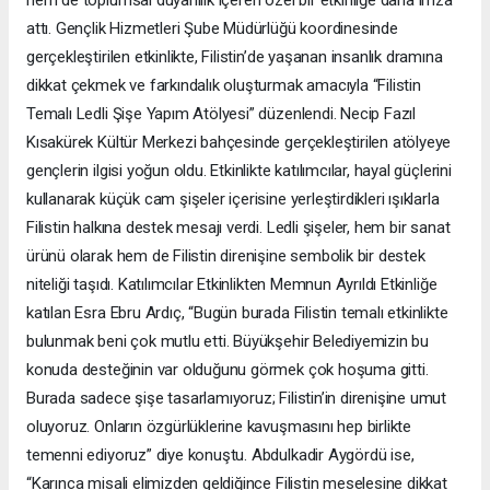
attı. Gençlik Hizmetleri Şube Müdürlüğü koordinesinde
gerçekleştirilen etkinlikte, Filistin’de yaşanan insanlık dramına
dikkat çekmek ve farkındalık oluşturmak amacıyla “Filistin
Temalı Ledli Şişe Yapım Atölyesi” düzenlendi. Necip Fazıl
Kısakürek Kültür Merkezi bahçesinde gerçekleştirilen atölyeye
gençlerin ilgisi yoğun oldu. Etkinlikte katılımcılar, hayal güçlerini
kullanarak küçük cam şişeler içerisine yerleştirdikleri ışıklarla
Filistin halkına destek mesajı verdi. Ledli şişeler, hem bir sanat
ürünü olarak hem de Filistin direnişine sembolik bir destek
niteliği taşıdı. Katılımcılar Etkinlikten Memnun Ayrıldı Etkinliğe
katılan Esra Ebru Ardıç, “Bugün burada Filistin temalı etkinlikte
bulunmak beni çok mutlu etti. Büyükşehir Belediyemizin bu
konuda desteğinin var olduğunu görmek çok hoşuma gitti.
Burada sadece şişe tasarlamıyoruz; Filistin’in direnişine umut
oluyoruz. Onların özgürlüklerine kavuşmasını hep birlikte
temenni ediyoruz” diye konuştu. Abdulkadir Aygördü ise,
“Karınca misali elimizden geldiğince Filistin meselesine dikkat