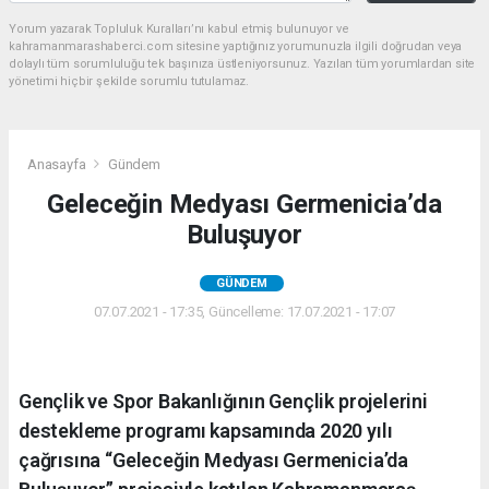
Yorum yazarak Topluluk Kuralları’nı kabul etmiş bulunuyor ve
kahramanmarashaberci.com sitesine yaptığınız yorumunuzla ilgili doğrudan veya
dolaylı tüm sorumluluğu tek başınıza üstleniyorsunuz. Yazılan tüm yorumlardan site
yönetimi hiçbir şekilde sorumlu tutulamaz.
Anasayfa
Gündem
Geleceğin Medyası Germenicia’da
Buluşuyor
GÜNDEM
07.07.2021 - 17:35, Güncelleme: 17.07.2021 - 17:07
Gençlik ve Spor Bakanlığının Gençlik projelerini
destekleme programı kapsamında 2020 yılı
çağrısına “Geleceğin Medyası Germenicia’da