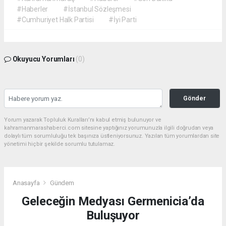
#Haberler
#İstanbul Sözleşmesi
#Cumhuriyet Halk Partisi
#İyi Parti
Okuyucu Yorumları
(0)
Gönder
Yorum yazarak Topluluk Kuralları’nı kabul etmiş bulunuyor ve
kahramanmarashaberci.com sitesine yaptığınız yorumunuzla ilgili doğrudan veya
dolaylı tüm sorumluluğu tek başınıza üstleniyorsunuz. Yazılan tüm yorumlardan site
yönetimi hiçbir şekilde sorumlu tutulamaz.
Anasayfa
Gündem
Geleceğin Medyası Germenicia’da
Buluşuyor