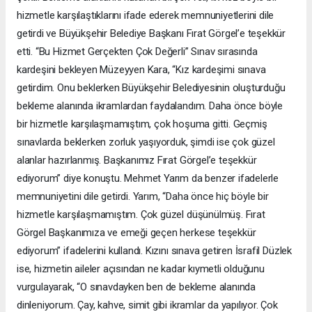
hizmetle karşılaştıklarını ifade ederek memnuniyetlerini dile
getirdi ve Büyükşehir Belediye Başkanı Fırat Görgel’e teşekkür
etti. “Bu Hizmet Gerçekten Çok Değerli” Sınav sırasında
kardeşini bekleyen Müzeyyen Kara, “Kız kardeşimi sınava
getirdim. Onu beklerken Büyükşehir Belediyesinin oluşturduğu
bekleme alanında ikramlardan faydalandım. Daha önce böyle
bir hizmetle karşılaşmamıştım, çok hoşuma gitti. Geçmiş
sınavlarda beklerken zorluk yaşıyorduk, şimdi ise çok güzel
alanlar hazırlanmış. Başkanımız Fırat Görgel’e teşekkür
ediyorum” diye konuştu. Mehmet Yarım da benzer ifadelerle
memnuniyetini dile getirdi. Yarım, “Daha önce hiç böyle bir
hizmetle karşılaşmamıştım. Çok güzel düşünülmüş. Fırat
Görgel Başkanımıza ve emeği geçen herkese teşekkür
ediyorum” ifadelerini kullandı. Kızını sınava getiren İsrafil Düzlek
ise, hizmetin aileler açısından ne kadar kıymetli olduğunu
vurgulayarak, “O sınavdayken ben de bekleme alanında
dinleniyorum. Çay, kahve, simit gibi ikramlar da yapılıyor. Çok