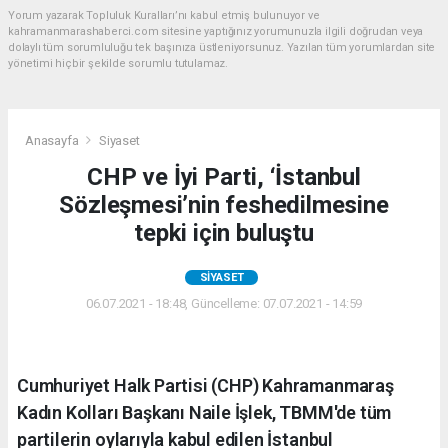
Yorum yazarak Topluluk Kuralları’nı kabul etmiş bulunuyor ve
kahramanmarashaberci.com sitesine yaptığınız yorumunuzla ilgili doğrudan veya
dolaylı tüm sorumluluğu tek başınıza üstleniyorsunuz. Yazılan tüm yorumlardan site
yönetimi hiçbir şekilde sorumlu tutulamaz.
Anasayfa
Siyaset
CHP ve İyi Parti, ‘İstanbul
Sözleşmesi’nin feshedilmesine
tepki için buluştu
SIYASET
06.07.2021 - 18:48, Güncelleme: 07.07.2021 - 14:59
Cumhuriyet Halk Partisi (CHP) Kahramanmaraş
Kadın Kolları Başkanı Naile İşlek, TBMM'de tüm
partilerin oylarıyla kabul edilen İstanbul