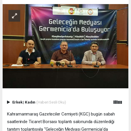
Erkek
|
Kadın
(Haberi Sesli Oku)
Kahramanmaraş Gazeteciler Cemiyeti (KGC) bugün sabah
saatlerinde Ticaret Borsası toplantı salonunda düzenlediği
tanıtım toplantısıyla “Geleceğin Medyası Germenicia’da