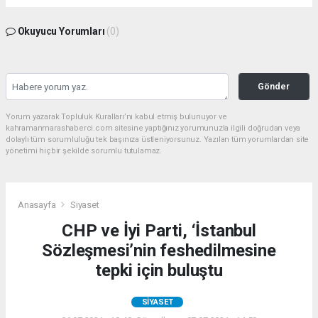
Okuyucu Yorumları
(0)
Gönder
Yorum yazarak Topluluk Kuralları’nı kabul etmiş bulunuyor ve
kahramanmarashaberci.com sitesine yaptığınız yorumunuzla ilgili doğrudan veya
dolaylı tüm sorumluluğu tek başınıza üstleniyorsunuz. Yazılan tüm yorumlardan site
yönetimi hiçbir şekilde sorumlu tutulamaz.
Anasayfa
Siyaset
CHP ve İyi Parti, ‘İstanbul
Sözleşmesi’nin feshedilmesine
tepki için buluştu
SIYASET