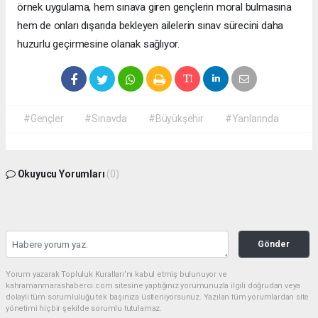
örnek uygulama, hem sınava giren gençlerin moral bulmasına
hem de onları dışarıda bekleyen ailelerin sınav sürecini daha
huzurlu geçirmesine olanak sağlıyor.
#Gençler
#Sınavda
#Büyükşehir
#Yanlarında
Okuyucu Yorumları
(0)
Gönder
Yorum yazarak Topluluk Kuralları’nı kabul etmiş bulunuyor ve
kahramanmarashaberci.com sitesine yaptığınız yorumunuzla ilgili doğrudan veya
dolaylı tüm sorumluluğu tek başınıza üstleniyorsunuz. Yazılan tüm yorumlardan site
yönetimi hiçbir şekilde sorumlu tutulamaz.