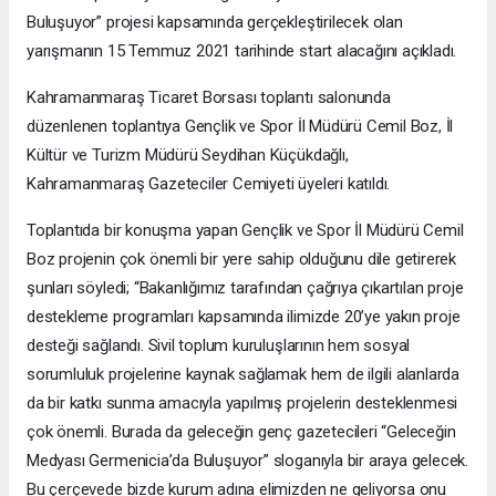
Buluşuyor” projesi kapsamında gerçekleştirilecek olan
yarışmanın 15 Temmuz 2021 tarihinde start alacağını açıkladı.
Kahramanmaraş Ticaret Borsası toplantı salonunda
düzenlenen toplantıya Gençlik ve Spor İl Müdürü Cemil Boz, İl
Kültür ve Turizm Müdürü Seydihan Küçükdağlı,
Kahramanmaraş Gazeteciler Cemiyeti üyeleri katıldı.
Toplantıda bir konuşma yapan Gençlik ve Spor İl Müdürü Cemil
Boz projenin çok önemli bir yere sahip olduğunu dile getirerek
şunları söyledi; “Bakanlığımız tarafından çağrıya çıkartılan proje
destekleme programları kapsamında ilimizde 20’ye yakın proje
desteği sağlandı. Sivil toplum kuruluşlarının hem sosyal
sorumluluk projelerine kaynak sağlamak hem de ilgili alanlarda
da bir katkı sunma amacıyla yapılmış projelerin desteklenmesi
çok önemli. Burada da geleceğin genç gazetecileri “Geleceğin
Medyası Germenicia’da Buluşuyor” sloganıyla bir araya gelecek.
Bu çerçevede bizde kurum adına elimizden ne geliyorsa onu