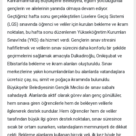
Kahramanmaraş Büyükşehir Belediyesi, eğitim yolculuğunda
gençlerin ve ailelerinin yanında olmaya devam ediyor.
Geçtiğimiz hafta sonu gerçekleştirilen Liselere Geçiş Sistemi
(LGS) sınavında öğrenci ve veliler için kurulan bekleme ve ikram
noktaları, bu hafta sonu düzenlenen Yükseköğretim Kurumları
Sınavı’nda (YKS) da hizmet verdi. Gençlerin sınav stresini
hafifletmek ve velilerin sınav sürecini daha konforlu bir şekilde
geçirmelerini sağlamak amacıyla Dulkadiroğlu, Onikişubat ve
Elbistan’da bekleme ve ikram alanları oluşturuldu. Sınav
merkezlerine yakın konumlandırılan bu alanlarda vatandaşlara
ücretsiz çay, su, simit ve poğaça ikramında bulunuldu.
Büyükşehir Belediyesinin Gençlik Meclisi de sınav sabahı
sahadaydı. Alanlarda aktif olarak görev alan genç gönüllüler,
hem sınava giren öğrencilerle hem de bekleyen velilerle
ilgilenerek destek sundular. Hem öğrenciler hem de veliler
tarafından büyük ilgi gören destek noktaları, sınav süresince
sıcak bir ortam sunarken, vatandaşların memnuniyeti de dikkat
çekti. Bekleme alanlarını kullanan birçok veli, ilk kez böyle bir