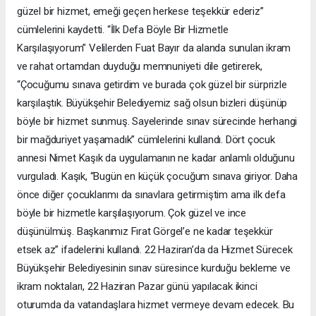
güzel bir hizmet, emeği geçen herkese teşekkür ederiz”
cümlelerini kaydetti. “İlk Defa Böyle Bir Hizmetle
Karşılaşıyorum” Velilerden Fuat Bayır da alanda sunulan ikram
ve rahat ortamdan duyduğu memnuniyeti dile getirerek,
“Çocuğumu sınava getirdim ve burada çok güzel bir sürprizle
karşılaştık. Büyükşehir Belediyemiz sağ olsun bizleri düşünüp
böyle bir hizmet sunmuş. Sayelerinde sınav sürecinde herhangi
bir mağduriyet yaşamadık” cümlelerini kullandı. Dört çocuk
annesi Nimet Kaşık da uygulamanın ne kadar anlamlı olduğunu
vurguladı. Kaşık, “Bugün en küçük çocuğum sınava giriyor. Daha
önce diğer çocuklarımı da sınavlara getirmiştim ama ilk defa
böyle bir hizmetle karşılaşıyorum. Çok güzel ve ince
düşünülmüş. Başkanımız Fırat Görgel’e ne kadar teşekkür
etsek az” ifadelerini kullandı. 22 Haziran’da da Hizmet Sürecek
Büyükşehir Belediyesinin sınav süresince kurduğu bekleme ve
ikram noktaları, 22 Haziran Pazar günü yapılacak ikinci
oturumda da vatandaşlara hizmet vermeye devam edecek. Bu