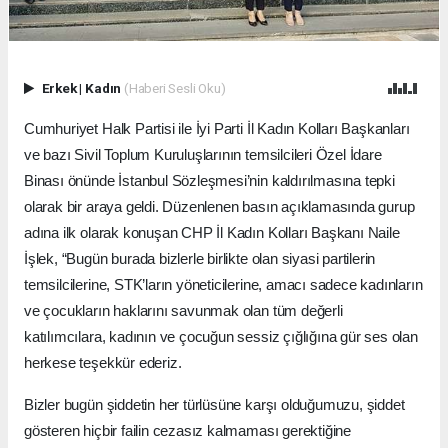
Erkek
|
Kadın
(Haberi Sesli Oku)
Cumhuriyet Halk Partisi ile İyi Parti İl Kadın Kolları Başkanları
ve bazı Sivil Toplum Kuruluşlarının temsilcileri Özel İdare
Binası önünde İstanbul Sözleşmesi’nin kaldırılmasına tepki
olarak bir araya geldi. Düzenlenen basın açıklamasında gurup
adına ilk olarak konuşan CHP İl Kadın Kolları Başkanı Naile
İşlek, “Bugün burada bizlerle birlikte olan siyasi partilerin
temsilcilerine, STK’ların yöneticilerine, amacı sadece kadınların
ve çocukların haklarını savunmak olan tüm değerli
katılımcılara, kadının ve çocuğun sessiz çığlığına gür ses olan
herkese teşekkür ederiz.
Bizler bugün şiddetin her türlüsüne karşı olduğumuzu, şiddet
gösteren hiçbir failin cezasız kalmaması gerektiğine