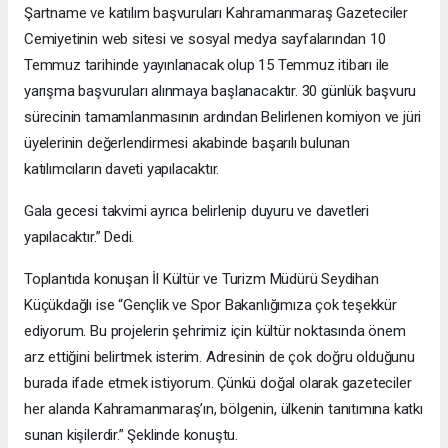
Şartname ve katılım başvuruları Kahramanmaraş Gazeteciler
Cemiyetinin web sitesi ve sosyal medya sayfalarından 10
Temmuz tarihinde yayınlanacak olup 15 Temmuz itibarı ile
yarışma başvuruları alınmaya başlanacaktır. 30 günlük başvuru
sürecinin tamamlanmasının ardından Belirlenen komiyon ve jüri
üyelerinin değerlendirmesi akabinde başarılı bulunan
katılımcıların daveti yapılacaktır.
Gala gecesi takvimi ayrıca belirlenip duyuru ve davetleri
yapılacaktır.” Dedi.
Toplantıda konuşan İl Kültür ve Turizm Müdürü Seydihan
Küçükdağlı ise “Gençlik ve Spor Bakanlığımıza çok teşekkür
ediyorum. Bu projelerin şehrimiz için kültür noktasında önem
arz ettiğini belirtmek isterim. Adresinin de çok doğru olduğunu
burada ifade etmek istiyorum. Çünkü doğal olarak gazeteciler
her alanda Kahramanmaraş’ın, bölgenin, ülkenin tanıtımına katkı
sunan kişilerdir.” Şeklinde konuştu.