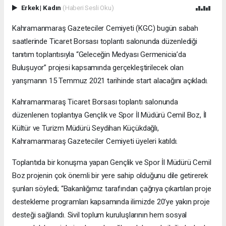
Erkek
|
Kadın
(Haberi Sesli Oku)
Kahramanmaraş Gazeteciler Cemiyeti (KGC) bugün sabah
saatlerinde Ticaret Borsası toplantı salonunda düzenlediği
tanıtım toplantısıyla “Geleceğin Medyası Germenicia’da
Buluşuyor” projesi kapsamında gerçekleştirilecek olan
yarışmanın 15 Temmuz 2021 tarihinde start alacağını açıkladı.
Kahramanmaraş Ticaret Borsası toplantı salonunda
düzenlenen toplantıya Gençlik ve Spor İl Müdürü Cemil Boz, İl
Kültür ve Turizm Müdürü Seydihan Küçükdağlı,
Kahramanmaraş Gazeteciler Cemiyeti üyeleri katıldı.
Toplantıda bir konuşma yapan Gençlik ve Spor İl Müdürü Cemil
Boz projenin çok önemli bir yere sahip olduğunu dile getirerek
şunları söyledi; “Bakanlığımız tarafından çağrıya çıkartılan proje
destekleme programları kapsamında ilimizde 20’ye yakın proje
desteği sağlandı. Sivil toplum kuruluşlarının hem sosyal