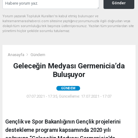
Gönder
Yorum yazarak Topluluk Kuralları’nı kabul etmiş bulunuyor ve
kahramanmarashaberci.com sitesine yaptığınız yorumunuzla ilgili doğrudan veya
dolaylı tüm sorumluluğu tek başınıza üstleniyorsunuz. Yazılan tüm yorumlardan site
yönetimi hiçbir şekilde sorumlu tutulamaz.
Anasayfa
Gündem
Geleceğin Medyası Germenicia’da
Buluşuyor
GÜNDEM
07.07.2021 - 17:35, Güncelleme: 17.07.2021 - 17:07
Gençlik ve Spor Bakanlığının Gençlik projelerini
destekleme programı kapsamında 2020 yılı