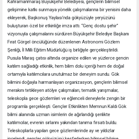
Kahramanmaraş Büyükşehir Belediyesi, gençlerin bilimsel
gelişimine katkı sunmaya yönelik çalışmalarına bir yenisini daha
ekleyerek, Başkonuş Yaylası’nda gökyüzüyle yeryüzünü
buluşturan özel bir etkinliğe imza attı. “Genç dostu şehir”
vizyonuyla çalışmalarını sürdüren Büyükşehir Belediye Başkanı
Fırat Görgel öncülüğünde düzenlenen Astronomi Gözlem
Şenliği, İl Milli Eğitim Müdürlüğü iş birliğiyle gerçekleştirildi.
Pusula Maraş çatısı altında organize edilen ve yüzlerce gencin
katılım sağladığı etkinlik, hem bilim dolu içeriği hem de doğal
ortamıyla katılımcılara unutulmaz bir deneyim sundu. Gök
bilimini doğayla harmanlayan organizasyon, gençlerin bilimsel
merakını tetikleyen atölye çalışmaları, tematik yarışmalar,
teleskopla gece gözlemleri ve eğlenceli deneylerle zengin bir
programla gerçekleşti. Gençler Etkinlikten Memnun Kaldı Gök
bilimi alanında uzman isimlerin de ağırlandığı şenlikte
katılımcılar, evrenin sırlarını yakından tanıma fırsatı buldu.
Teleskoplarla yapılan gece gözlemlerinde ay ve yıldızlar
incelendi; gençler gökyüzünü keşfederken bilimsel bilgiye