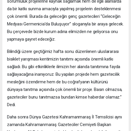
sorumluluk projelerine kaynak sağlamak hem de ilgili alanlarda
da bir katkı sunma amacıyla yapılmış projelerin desteklenmesi
çok önemli. Burada da geleceğin genç gazetecileri “Geleceğin
Medyası Germenicia’da Buluşuyor” sloganıyla bir araya gelecek.
Bu çerçevede bizde kurum adına elimizden ne geliyorsa onu
yapmaya gayret edeceğiz.
Bilindiği üzere geçtiğimiz hafta sonu düzenlenen uluslararası
bisiklet yarışması kentimizin tanıtımı açısında önemli katkı
sağladı. Bu gibi etkinliklerle ilimizin her alanda tanıtımına fayda
sağlayacağına inanıyoruz. Bu yapılan projede hem gazetecilik
mesleğini özendirme hem de bu coğrafyanın kültürünü
dünyaya tanıtma açısında çok önemli bir proje. Basın olmazsa,
gazeteciler bunu tanıtmazsa bundan kimse haberdar olamaz.”
Dedi.
Daha sonra Dünya Gazetesi Kahramanmaraş İl Temsilcisi aynı
zamanda Kahramanmaraş Gazeteciler Cemiyeti Başkan