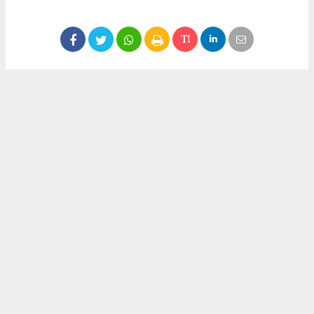
#Kahramanmaraş
#Haberci
#Son Dakika
#Haberler
#İstanbul Sözleşmesi
#Cumhuriyet Halk Partisi
#İyi Parti
Okuyucu Yorumları
(0)
Gönder
Yorum yazarak Topluluk Kuralları’nı kabul etmiş bulunuyor ve
kahramanmarashaberci.com sitesine yaptığınız yorumunuzla ilgili doğrudan veya
dolaylı tüm sorumluluğu tek başınıza üstleniyorsunuz. Yazılan tüm yorumlardan site
yönetimi hiçbir şekilde sorumlu tutulamaz.