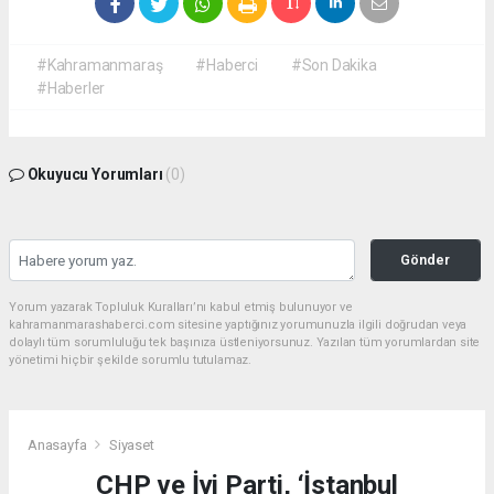
#Kahramanmaraş
#Haberci
#Son Dakika
#Haberler
Okuyucu Yorumları
(0)
Gönder
Yorum yazarak Topluluk Kuralları’nı kabul etmiş bulunuyor ve
kahramanmarashaberci.com sitesine yaptığınız yorumunuzla ilgili doğrudan veya
dolaylı tüm sorumluluğu tek başınıza üstleniyorsunuz. Yazılan tüm yorumlardan site
yönetimi hiçbir şekilde sorumlu tutulamaz.
Anasayfa
Siyaset
CHP ve İyi Parti, ‘İstanbul