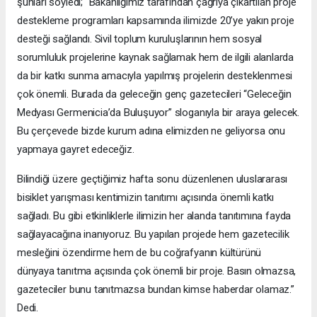
şunları söyledi; “Bakanlığımız tarafından çağrıya çıkartılan proje
destekleme programları kapsamında ilimizde 20’ye yakın proje
desteği sağlandı. Sivil toplum kuruluşlarının hem sosyal
sorumluluk projelerine kaynak sağlamak hem de ilgili alanlarda
da bir katkı sunma amacıyla yapılmış projelerin desteklenmesi
çok önemli. Burada da geleceğin genç gazetecileri “Geleceğin
Medyası Germenicia’da Buluşuyor” sloganıyla bir araya gelecek.
Bu çerçevede bizde kurum adına elimizden ne geliyorsa onu
yapmaya gayret edeceğiz.
Bilindiği üzere geçtiğimiz hafta sonu düzenlenen uluslararası
bisiklet yarışması kentimizin tanıtımı açısında önemli katkı
sağladı. Bu gibi etkinliklerle ilimizin her alanda tanıtımına fayda
sağlayacağına inanıyoruz. Bu yapılan projede hem gazetecilik
mesleğini özendirme hem de bu coğrafyanın kültürünü
dünyaya tanıtma açısında çok önemli bir proje. Basın olmazsa,
gazeteciler bunu tanıtmazsa bundan kimse haberdar olamaz.”
Dedi.