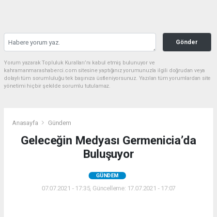
Gönder
Yorum yazarak Topluluk Kuralları’nı kabul etmiş bulunuyor ve
kahramanmarashaberci.com sitesine yaptığınız yorumunuzla ilgili doğrudan veya
dolaylı tüm sorumluluğu tek başınıza üstleniyorsunuz. Yazılan tüm yorumlardan site
yönetimi hiçbir şekilde sorumlu tutulamaz.
Anasayfa
Gündem
Geleceğin Medyası Germenicia’da
Buluşuyor
GÜNDEM
07.07.2021 - 17:35, Güncelleme: 17.07.2021 - 17:07