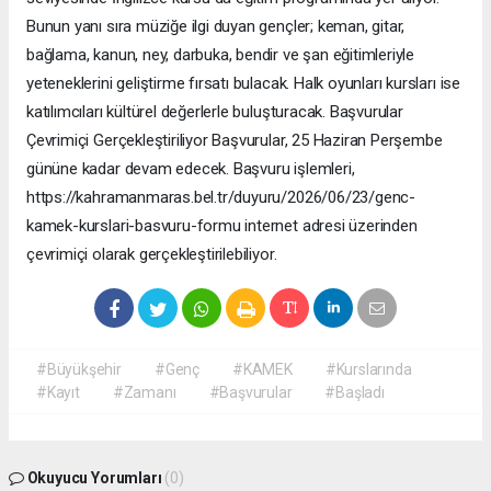
Bunun yanı sıra müziğe ilgi duyan gençler; keman, gitar,
bağlama, kanun, ney, darbuka, bendir ve şan eğitimleriyle
yeteneklerini geliştirme fırsatı bulacak. Halk oyunları kursları ise
katılımcıları kültürel değerlerle buluşturacak. Başvurular
Çevrimiçi Gerçekleştiriliyor Başvurular, 25 Haziran Perşembe
gününe kadar devam edecek. Başvuru işlemleri,
https://kahramanmaras.bel.tr/duyuru/2026/06/23/genc-
kamek-kurslari-basvuru-formu internet adresi üzerinden
çevrimiçi olarak gerçekleştirilebiliyor.
#Büyükşehir
#Genç
#KAMEK
#Kurslarında
#Kayıt
#Zamanı
#Başvurular
#Başladı
Okuyucu Yorumları
(0)