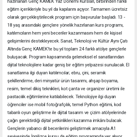
hazırlanan Genç KAMEK Yaz Dönemi Kursları, birbirinden farklı
eğitim içerikleriyle bu yıl da kapılarını açıyor. Tamamen ücretsiz
olarak gerçekleştirilecek program için başvurular başladı. 13 -
18 yaş arasındaki gençlere yönelik hazırlanan kurs programı,
katılımcıların hem yeni beceriler kazanmasını hem de kişisel
gelişimlerini destekleyecek. Sanat, Teknoloji ve Kültür Aynı Çatı
Altında Genç KAMEK'te bu yıl toplam 24 farklı atölye gençlerle
buluşacak. Program kapsamında geleneksel el sanatlarından
dijital teknolojilere kadar geniş bir eğitim yelpazesi sunulacak. El
sanatlarına ilgi duyan katılımcılar; ebru, çini, seramik
şekillendirme, deri minyatür ürün tasarımı, ahşap boyama,
resim, temel dikiş teknikleri, kot çanta ve organizer üretimi ile
pastacılık eğitimlerine katılabilecek. Teknolojiye ilgi duyan
öğrenciler ise mobil fotoğrafçılık, temel Python eğitimi, kod
tabanlı oyun geliştirme ile dijital tasarım ve çizim atölyelerinde
çağın gerektirdiği dijital yetkinlikleri kazanma imkânı bulacak.
Gençlerin yabancı dil becerilerini geliştirmek amacıyla A1
seviyesinde İngilizce kursu da eğitim programında yer alıyor.