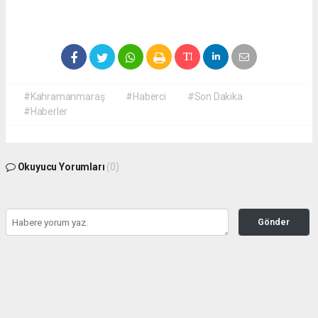
#Kahramanmaraş
#Haberci
#Son Dakika
#Haberler
Okuyucu Yorumları
(0)
Gönder
Yorum yazarak Topluluk Kuralları’nı kabul etmiş bulunuyor ve
kahramanmarashaberci.com sitesine yaptığınız yorumunuzla ilgili doğrudan veya
dolaylı tüm sorumluluğu tek başınıza üstleniyorsunuz. Yazılan tüm yorumlardan site
yönetimi hiçbir şekilde sorumlu tutulamaz.