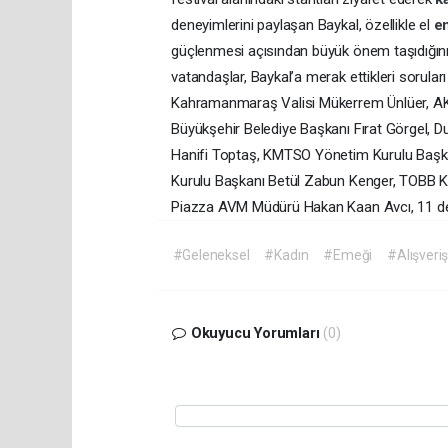
deneyimlerini paylaşan Baykal, özellikle el
e
güçlenmesi açısından büyük önem taşıdığını 
vatandaşlar, Baykal’a merak ettikleri sorular
Kahramanmaraş Valisi Mükerrem Ünlüer, AK P
Büyükşehir Belediye Başkanı Fırat Görgel, 
Hanifi Toptaş, KMTSO Yönetim Kurulu Baş
Kurulu Başkanı Betül Zabun Kenger, TOB
Piazza AVM Müdürü Hakan Kaan Avcı, 11 d
#Geleneksel
#Kadın
#Emeği
#Alışveri
Okuyucu Yorumları
(0)