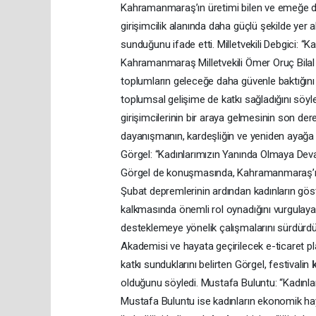
Kahramanmaraş’ın üretimi bilen ve emeğe değ
girişimcilik alanında daha güçlü şekilde yer
sunduğunu ifade etti. Milletvekili Debgici: 
Kahramanmaraş Milletvekili Ömer Oruç Bilal 
toplumların geleceğe daha güvenle baktığını 
toplumsal gelişime de katkı sağladığını söy
girişimcilerinin bir araya gelmesinin son d
dayanışmanın, kardeşliğin ve yeniden ayağa 
Görgel: “Kadınlarımızın Yanında Olmaya De
Görgel de konuşmasında, Kahramanmaraş’ın ta
Şubat depremlerinin ardından kadınların gös
kalkmasında önemli rol oynadığını vurgulaya
desteklemeye yönelik çalışmalarını sürdürdükl
Akademisi ve hayata geçirilecek e-ticaret p
katkı sunduklarını belirten Görgel, festivalin
olduğunu söyledi. Mustafa Buluntu: “Kadınla
Mustafa Buluntu ise kadınların ekonomik ha