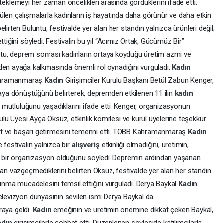
esteklemeyi her zaman öncelikleri arasında gördüklerini ifade etti.
ülen çalışmalarla kadınların iş hayatında daha görünür ve daha etkin
lirten Buluntu, festivalde yer alan her standın yalnızca ürünleri değil;
ttiğini söyledi. Festivalin bu yıl “Acımız Ortak, Gücümüz Bir”
luntu, deprem sonrası kadınların ortaya koyduğu üretim azmi ve
n ayağa kalkmasında önemli rol oynadığını vurguladı.
Kadın
Kahramanmaraş
Kadın
Girişimciler Kurulu Başkanı Betül Zabun Kenger,
maya dönüştüğünü belirterek, depremden etkilenen 11 ilin
kadın
ın mutluluğunu yaşadıklarını ifade etti. Kenger, organizasyonun
u Üyesi Ayça Öksüz, etkinlik komitesi ve kurul üyelerine teşekkür
reket ve başarı getirmesini temenni etti. TOBB Kahramanmaraş
Kadın
 festivalin yalnızca bir
alışveriş
etkinliği olmadığını, üretimin,
bir organizasyon olduğunu söyledi. Depremin ardından yaşanan
dan vazgeçmediklerini belirten Öksüz, festivalde yer alan her standın
utunma mücadelesini temsil ettiğini vurguladı. Derya Baykal
Kadın
elevizyon dünyasının sevilen ismi Derya Baykal da
araya geldi.
Kadın
emeğinin ve üretimin önemine dikkat çeken Baykal,
adın
girişimcilerle sohbet etti. Düzenlenen söyleşide katılımcılarla