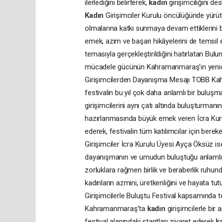
ilerlediğini belirterek,
kadın
girişimciliğini d
Kadın
Girişimciler Kurulu öncülüğünde yürüt
olmalarına katkı sunmaya devam ettiklerini be
emek, azim ve başarı hikâyelerini de temsil e
temasıyla gerçekleştirildiğini hatırlatan Bu
mücadele gücünün Kahramanmaraş’ın yenide
Girişimcilerden Dayanışma Mesajı TOBB 
festivalin bu yıl çok daha anlamlı bir buluş
girişimcilerini aynı çatı altında buluşturman
hazırlanmasında büyük emek veren İcra Kurul
ederek, festivalin tüm katılımcılar için be
Girişimciler İcra Kurulu Üyesi Ayça Öksüz ise
dayanışmanın ve umudun buluştuğu anlamlı 
zorluklara rağmen birlik ve beraberlik ruhun
kadınların azmini, üretkenliğini ve hayata t
Girişimcilerle Buluştu Festival kapsamında t
Kahramanmaraş’ta
kadın
girişimcilerle bir 
festival alanındaki stantları ziyaret ederek
k