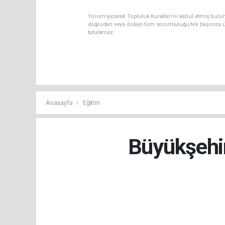
Yorum yazarak Topluluk Kuralları’nı kabul etmiş bul
doğrudan veya dolaylı tüm sorumluluğu tek başınıza ü
tutulamaz.
Anasayfa
Eğitim
Büyükşehir