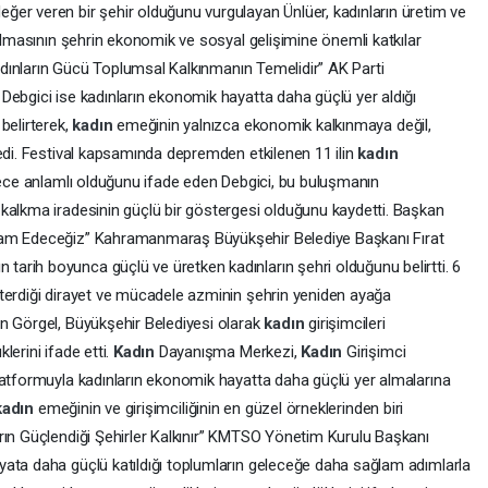
er veren bir şehir olduğunu vurgulayan Ünlüer, kadınların üretim ve
 almasının şehrin ekonomik ve sosyal gelişimine önemli katkılar
“Kadınların Gücü Toplumsal Kalkınmanın Temelidir” AK Parti
Debgici ise kadınların ekonomik hayatta daha güçlü yer aldığı
belirterek,
kadın
emeğinin yalnızca ekonomik kalkınmaya değil,
ledi. Festival kapsamında depremden etkilenen 11 ilin
kadın
erece anlamlı olduğunu ifade eden Debgici, bu buluşmanın
kalkma iradesinin güçlü bir göstergesi olduğunu kaydetti. Başkan
vam Edeceğiz” Kahramanmaraş Büyükşehir Belediye Başkanı Fırat
rih boyunca güçlü ve üretken kadınların şehri olduğunu belirtti. 6
terdiği dirayet ve mücadele azminin şehrin yeniden ayağa
n Görgel, Büyükşehir Belediyesi olarak
kadın
girişimcileri
erini ifade etti.
Kadın
Dayanışma Merkezi,
Kadın
Girişimci
latformuyla kadınların ekonomik hayatta daha güçlü yer almalarına
kadın
emeğinin ve girişimciliğinin en güzel örneklerinden biri
rın Güçlendiği Şehirler Kalkınır” KMTSO Yönetim Kurulu Başkanı
yata daha güçlü katıldığı toplumların geleceğe daha sağlam adımlarla