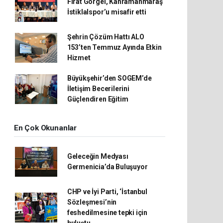
Fırat Görgel, Kahramanmaraş
İstiklalspor’u misafir etti
Şehrin Çözüm Hattı ALO
153’ten Temmuz Ayında Etkin
Hizmet
Büyükşehir’den SOGEM’de
İletişim Becerilerini
Güçlendiren Eğitim
En Çok Okunanlar
Geleceğin Medyası
Germenicia’da Buluşuyor
CHP ve İyi Parti, ‘İstanbul
Sözleşmesi’nin
feshedilmesine tepki için