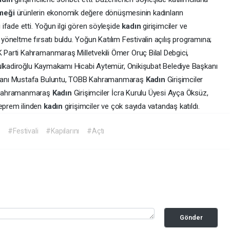
meği
ürünlerin ekonomik değere dönüşmesinin kadınların
ifade etti. Yoğun ilgi gören söyleşide
kadın
girişimciler ve
ı yöneltme fırsatı buldu. Yoğun Katılım Festivalin açılış programına;
arti Kahramanmaraş Milletvekili Ömer Oruç Bilal Debgici,
Dulkadiroğlu Kaymakamı Hicabi Aytemür, Onikişubat Belediye Başkanı
kanı Mustafa Buluntu, TOBB Kahramanmaraş
Kadın
Girişimciler
B Kahramanmaraş
Kadın
Girişimciler İcra Kurulu Üyesi Ayça Öksüz,
eprem ilinden
kadın
girişimciler ve çok sayıda vatandaş katıldı.
ş
#Festivali
#Kapılarını
#Açtı
Gönder