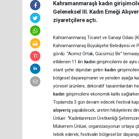
Kahramanmaraşlı kadın girişimcile
Geleneksel III. Kadın Emeği Alışver
ziyaretçilere açtı.
Kahramanmaraş Ticaret ve Sanayi Odası
Kahramanmaraş Büyükşehir Belediyesi ve Piazz
gördü. “Acımız Ortak, Gücümüz Bir” temasıy
etkilenen 11 ilin
kadın
girişimcilerini de ayn
stant şehir dışından gelen
kadın
girişimcile
bölgesel dayanışmanın ve yeniden ayağa kalk
yöresel ürünlere, dekoratif tasarımlardan hed
kadın
girişimcilere ekonomik katkı sağlarken
Toplamda 3 gün devam edecek festival kap
alışveriş
yapabilecek, üretim hikâyelerini din
Ünlüer: “Kadınlarımızın Üretkenliği Şehrim
Mükerrem Ünlüer, organizasyonun ortaya 
tebrik ederek, festivalin bölgesel bir day