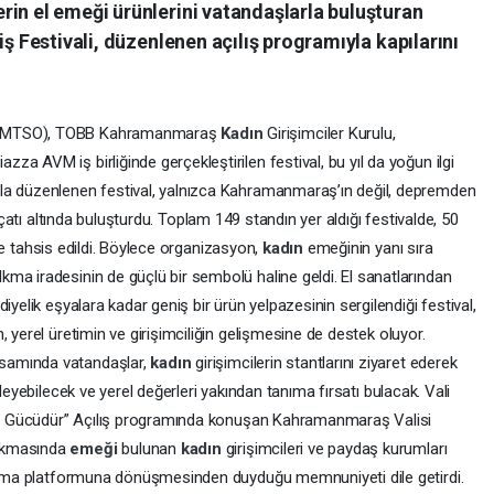
rin el emeği ürünlerini vatandaşlarla buluşturan
iş Festivali, düzenlenen açılış programıyla kapılarını
 (KMTSO), TOBB Kahramanmaraş
Kadın
Girişimciler Kurulu,
a AVM iş birliğinde gerçekleştirilen festival, bu yıl da yoğun ilgi
la düzenlenen festival, yalnızca Kahramanmaraş’ın değil, depremden
ı çatı altında buluşturdu. Toplam 149 standın yer aldığı festivalde, 50
re tahsis edildi. Böylece organizasyon,
kadın
emeğinin yanı sıra
ma iradesinin de güçlü bir sembolü haline geldi. El sanatlarından
iyelik eşyalara kadar geniş bir ürün yelpazesinin sergilendiği festival,
, yerel üretimin ve girişimciliğin gelişmesine de destek oluyor.
samında vatandaşlar,
kadın
girişimcilerin stantlarını ziyaret ederek
leyebilecek ve yerel değerleri yakından tanıma fırsatı bulacak. Vali
izin Gücüdür” Açılış programında konuşan Kahramanmaraş Valisi
çıkmasında
emeği
bulunan
kadın
girişimcileri ve paydaş kurumları
anışma platformuna dönüşmesinden duyduğu memnuniyeti dile getirdi.