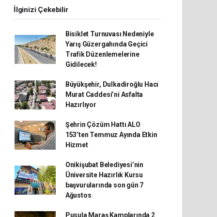
İlginizi Çekebilir
Bisiklet Turnuvası Nedeniyle
Yarış Güzergahında Geçici
Trafik Düzenlemelerine
Gidilecek!
Büyükşehir, Dulkadiroğlu Hacı
Murat Caddesi’ni Asfalta
Hazırlıyor
Şehrin Çözüm Hattı ALO
153’ten Temmuz Ayında Etkin
Hizmet
Onikişubat Belediyesi’nin
Üniversite Hazırlık Kursu
başvurularında son gün 7
Ağustos
Pusula Maraş Kamplarında 2