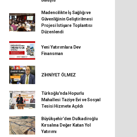
buluştu
Madencilikte İş Sağlığı ve
Güvenliğinin Geliştirilmesi
Projesi İstişare Toplantısı
Düzenlendi
Yeni Yatırımlara Dev
Finansman
ZİHNİYET ÖLMEZ
Türkoğlu'nda Hopurlu
Mahallesi Taziye Evi ve Sosyal
Tesisi Hizmete Açıldı
Büyükşehir’den Dulkadiroğlu
Kırsalına Değer Katan Yol
Yatırımı