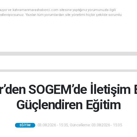
unuyor ve kahramanmarashaberci.com sitesine yaptığınız yorumunuzla ilgili
stleniyorsunuz. Yazılan tüm yorumlardan site yönetimi hiçbir şekilde sorumlu
’den SOGEM’de İletişim B
Güçlendiren Eğitim
03.08.2026 - 15:35, Güncelleme: 03.08.2026 - 15:35
EĞITIM