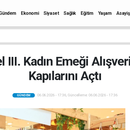
Gündem
Ekonomi
Siyaset
Sağlık
Eğitim
Yaşam
Asayiş
 III. Kadın Emeği Alışveri
Kapılarını Açtı
06.06.2026 - 17:36, Güncelleme: 06.06.2026 - 17:36
GÜNDEM