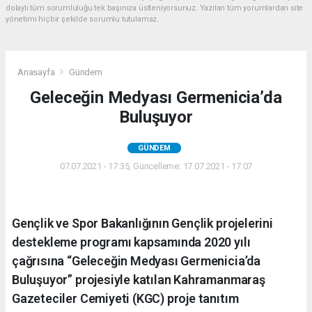
dolaylı tüm sorumluluğu tek başınıza üstleniyorsunuz. Yazılan tüm yorumlardan site
yönetimi hiçbir şekilde sorumlu tutulamaz.
Anasayfa
Gündem
Geleceğin Medyası Germenicia’da
Buluşuyor
GÜNDEM
07.07.2021 - 17:35, Güncelleme: 17.07.2021 - 17:07
Gençlik ve Spor Bakanlığının Gençlik projelerini
destekleme programı kapsamında 2020 yılı
çağrısına “Geleceğin Medyası Germenicia’da
Buluşuyor” projesiyle katılan Kahramanmaraş
Gazeteciler Cemiyeti (KGC) proje tanıtım