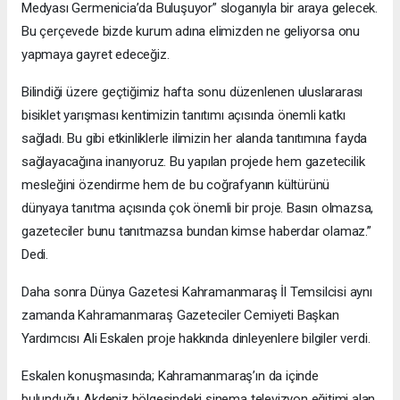
Medyası Germenicia’da Buluşuyor” sloganıyla bir araya gelecek.
Bu çerçevede bizde kurum adına elimizden ne geliyorsa onu
yapmaya gayret edeceğiz.
Bilindiği üzere geçtiğimiz hafta sonu düzenlenen uluslararası
bisiklet yarışması kentimizin tanıtımı açısında önemli katkı
sağladı. Bu gibi etkinliklerle ilimizin her alanda tanıtımına fayda
sağlayacağına inanıyoruz. Bu yapılan projede hem gazetecilik
mesleğini özendirme hem de bu coğrafyanın kültürünü
dünyaya tanıtma açısında çok önemli bir proje. Basın olmazsa,
gazeteciler bunu tanıtmazsa bundan kimse haberdar olamaz.”
Dedi.
Daha sonra Dünya Gazetesi Kahramanmaraş İl Temsilcisi aynı
zamanda Kahramanmaraş Gazeteciler Cemiyeti Başkan
Yardımcısı Ali Eskalen proje hakkında dinleyenlere bilgiler verdi.
Eskalen konuşmasında; Kahramanmaraş’ın da içinde
bulunduğu Akdeniz bölgesindeki sinema televizyon eğitimi alan