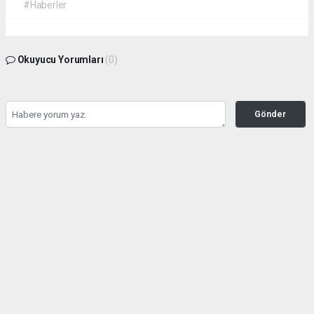
#Haberler
Okuyucu Yorumları
(0)
Gönder
Yorum yazarak Topluluk Kuralları’nı kabul etmiş bulunuyor ve
kahramanmarashaberci.com sitesine yaptığınız yorumunuzla ilgili doğrudan veya
dolaylı tüm sorumluluğu tek başınıza üstleniyorsunuz. Yazılan tüm yorumlardan site
yönetimi hiçbir şekilde sorumlu tutulamaz.
haber paketi
haber scripti
haber yazılımı
Tüm hakları saklı tutulmaktadır.Copyright 2026©
Haber Yazılımı:
Web Aksiyon ®