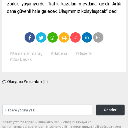
zorluk yaşanıyordu. Trafik kazaları meydana geldi. Artık
daha güvenli hale gelecek. Ulaşımımız kolaylaşacak” dedi.
#Kahramanmaraş
#Haberci
#Haberler
#Son Dakika
Okuyucu Yorumları
(0)
Gönder
Yorum yazarak Topluluk Kuralları’nı kabul etmiş bulunuyor ve
kahramanmarashaberci.com sitesine yaptığınız yorumunuzla ilgili doğrudan veya