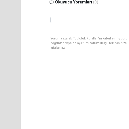
Okuyucu Yorumları
(0)
Yorum yazarak Topluluk Kuralları’nı kabul etmiş bul
doğrudan veya dolaylı tüm sorumluluğu tek başınıza ü
tutulamaz.