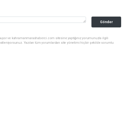
Gönder
unuyor ve kahramanmarashaberci.com sitesine yaptığınız yorumunuzla ilgili
stleniyorsunuz. Yazılan tüm yorumlardan site yönetimi hiçbir şekilde sorumlu