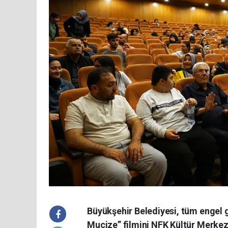
Büyükşehir Belediyesi, tüm engel 
Mucize” filmini NFK Kültür Merkez