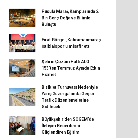
Pusula Maraş Kamplarında 2
Bin Genç Doğa ve Bilimle
Buluştu
Fırat Görgel, Kahramanmaraş
İstiklalspor’u misafir etti
Şehrin Çözüm Hattı ALO
153’ten Temmuz Ayında Etkin
Hizmet
Bisiklet Turnuvası Nedeniyle
Yarış Güzergahında Geçici
Trafik Düzenlemelerine
Gidilecek!
Büyükşehir’den SOGEM’de
İletişim Becerilerini
Güçlendiren Eğitim