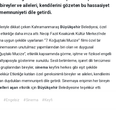
bireyler ve aileleri, kendilerini gözeten bu hassasiyet
emnuniyeti dile getirdi.
eleriyle dikkat çeken Kahramanmaraş
Büyükşehir
Belediyesi, özel
 etkinliğe daha imza attı. Necip Fazıl Kısakürek Kültür Merkezi’nde
rına uygun şekilde uyarlanan “7. Koğuştaki Mucize” filmi özel bir
sinemasının unutulmaz yapımlarından biri olan ve duygusal
oğuştaki Mucize”, etkinlik kapsamında görme, işitme ve fiziksel engelli
altyapısıyla gösterime sunuldu. Sesli betimleme, işaret dili tercümesi
 gruplarından bireyler,
sinema
keyfini herkes gibi eşit şekilde
kür Etkinliğe katılan özel gereksinimli bireyler ve aileleri, kendilerini
duydukları memnuniyeti dile getirdi. Sinemaya erişimin her bireyin
elleri
aşan
etkinlik için
Büyükşehir
Belediyesine teşekkür etti.
#Engelsiz
#Sinema
#Keyfi