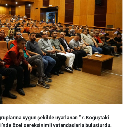
gruplarına uygun şekilde uyarlanan “7. Koğuştaki
i’nde özel gereksinimli vatandaşlarla buluşturdu.