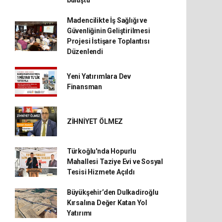
buluştu
Madencilikte İş Sağlığı ve
Güvenliğinin Geliştirilmesi
Projesi İstişare Toplantısı
Düzenlendi
Yeni Yatırımlara Dev
Finansman
ZİHNİYET ÖLMEZ
Türkoğlu'nda Hopurlu
Mahallesi Taziye Evi ve Sosyal
Tesisi Hizmete Açıldı
Büyükşehir’den Dulkadiroğlu
Kırsalına Değer Katan Yol
Yatırımı