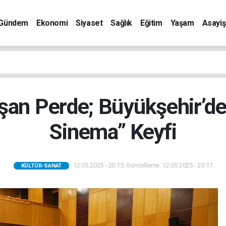
Gündem
Ekonomi
Siyaset
Sağlık
Eğitim
Yaşam
Asayiş
Aşan Perde; Büyükşehir’de
Sinema” Keyfi
12.05.2025 - 20:15, Güncelleme: 12.05.2025 - 20:17
KÜLTÜR-SANAT