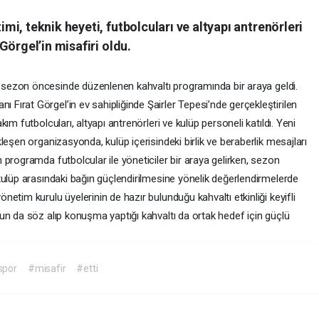
i, teknik heyeti, futbolcuları ve altyapı antrenörleri
Görgel’in misafiri oldu.
 sezon öncesinde düzenlenen kahvaltı programında bir araya geldi.
ı Fırat Görgel’in ev sahipliğinde Şairler Tepesi’nde gerçekleştirilen
m futbolcuları, altyapı antrenörleri ve kulüp personeli katıldı. Yeni
leşen organizasyonda, kulüp içerisindeki birlik ve beraberlik mesajları
programda futbolcular ile yöneticiler bir araya gelirken, sezon
kulüp arasındaki bağın güçlendirilmesine yönelik değerlendirmelerde
etim kurulu üyelerinin de hazır bulunduğu kahvaltı etkinliği keyifli
un da söz alıp konuşma yaptığı kahvaltı da ortak hedef için güçlü
lspor
#misafir
#etti