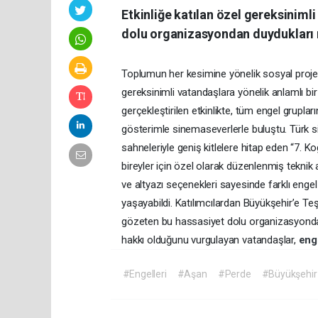
Etkinliğe katılan özel gereksinimli 
dolu organizasyondan duydukları m
Toplumun her kesimine yönelik sosyal proj
gereksinimli vatandaşlara yönelik anlamlı bir
gerçekleştirilen etkinlikte, tüm engel grupla
gösterimle sinemaseverlerle buluştu. Türk 
sahneleriyle geniş kitlelere hitap eden “7. K
bireyler için özel olarak düzenlenmiş teknik 
ve altyazı seçenekleri sayesinde farklı engel
yaşayabildi. Katılımcılardan Büyükşehir’e Teşek
gözeten bu hassasiyet dolu organizasyondan 
hakkı olduğunu vurgulayan vatandaşlar,
eng
#Engelleri
#Aşan
#Perde
#Büyükşehir