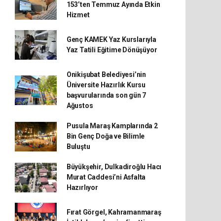
153’ten Temmuz Ayında Etkin
Hizmet
Genç KAMEK Yaz Kurslarıyla
Yaz Tatili Eğitime Dönüşüyor
Onikişubat Belediyesi’nin
Üniversite Hazırlık Kursu
başvurularında son gün 7
Ağustos
Pusula Maraş Kamplarında 2
Bin Genç Doğa ve Bilimle
Buluştu
Büyükşehir, Dulkadiroğlu Hacı
Murat Caddesi’ni Asfalta
Hazırlıyor
Fırat Görgel, Kahramanmaraş