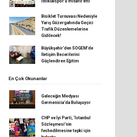
İstiklalspor’u misafir etti
Bisiklet Turnuvası Nedeniyle
Yarış Güzergahında Geçici
Trafik Düzenlemelerine
Gidilecek!
Büyükşehir’den SOGEM’de
İletişim Becerilerini
Güçlendiren Eğitim
En Çok Okunanlar
Geleceğin Medyası
Germenicia’da Buluşuyor
CHP ve İyi Parti, ‘İstanbul
Sözleşmesi’nin
feshedilmesine tepki için