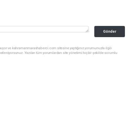
Gönder
unuyor ve kahramanmarashaberci.com sitesine yaptığınız yorumunuzla ilgili
stleniyorsunuz. Yazılan tüm yorumlardan site yönetimi hiçbir şekilde sorumlu