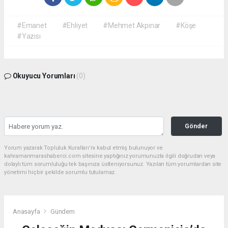
#Emanet
#Ehliyet
#Mehmet Akpınar
#Köşe
#Yazısı
Okuyucu Yorumları
(0)
Gönder
Yorum yazarak Topluluk Kuralları’nı kabul etmiş bulunuyor ve
kahramanmarashaberci.com sitesine yaptığınız yorumunuzla ilgili doğrudan veya
dolaylı tüm sorumluluğu tek başınıza üstleniyorsunuz. Yazılan tüm yorumlardan site
yönetimi hiçbir şekilde sorumlu tutulamaz.
Anasayfa
Gündem