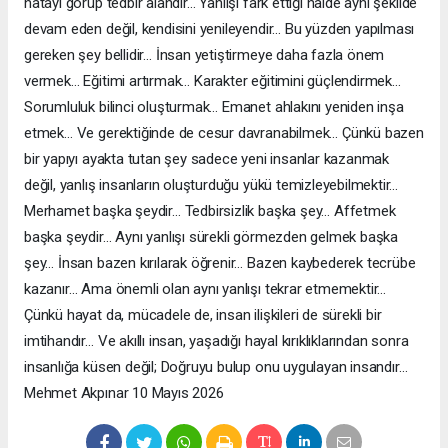
hatayı görüp tedbir alandır… Yanlışı fark ettiği halde aynı şekilde
devam eden değil, kendisini yenileyendir… Bu yüzden yapılması
gereken şey bellidir… İnsan yetiştirmeye daha fazla önem
vermek… Eğitimi artırmak… Karakter eğitimini güçlendirmek…
Sorumluluk bilinci oluşturmak… Emanet ahlakını yeniden inşa
etmek… Ve gerektiğinde de cesur davranabilmek… Çünkü bazen
bir yapıyı ayakta tutan şey sadece yeni insanlar kazanmak
değil, yanlış insanların oluşturduğu yükü temizleyebilmektir…
Merhamet başka şeydir… Tedbirsizlik başka şey… Affetmek
başka şeydir… Aynı yanlışı sürekli görmezden gelmek başka
şey… İnsan bazen kırılarak öğrenir… Bazen kaybederek tecrübe
kazanır… Ama önemli olan aynı yanlışı tekrar etmemektir…
Çünkü hayat da, mücadele de, insan ilişkileri de sürekli bir
imtihandır… Ve akıllı insan, yaşadığı hayal kırıklıklarından sonra
insanlığa küsen değil; Doğruyu bulup onu uygulayan insandır…
Mehmet Akpınar 10 Mayıs 2026