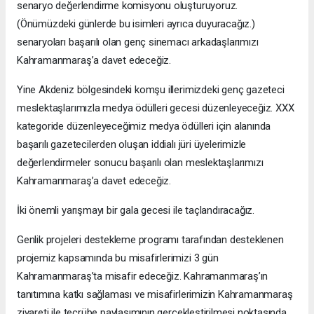
senaryo değerlendirme komisyonu oluşturuyoruz.
(Önümüzdeki günlerde bu isimleri ayrıca duyuracağız.)
senaryoları başarılı olan genç sinemacı arkadaşlarımızı
Kahramanmaraş’a davet edeceğiz.
Yine Akdeniz bölgesindeki komşu illerimizdeki genç gazeteci
meslektaşlarımızla medya ödülleri gecesi düzenleyeceğiz. XXX
kategoride düzenleyeceğimiz medya ödülleri için alanında
başarılı gazetecilerden oluşan iddialı jüri üyelerimizle
değerlendirmeler sonucu başarılı olan meslektaşlarımızı
Kahramanmaraş’a davet edeceğiz.
İki önemli yarışmayı bir gala gecesi ile taçlandıracağız.
Genlik projeleri destekleme programı tarafından desteklenen
projemiz kapsamında bu misafirlerimizi 3 gün
Kahramanmaraş’ta misafir edeceğiz. Kahramanmaraş’ın
tanıtımına katkı sağlaması ve misafirlerimizin Kahramanmaraş
ziyareti ile tecrübe paylaşımının gerçekleştirilmesi noktasında