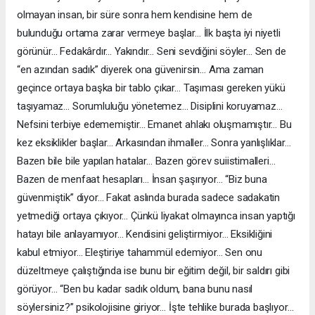
olmayan insan, bir süre sonra hem kendisine hem de
bulunduğu ortama zarar vermeye başlar… İlk başta iyi niyetli
görünür… Fedakârdır… Yakındır… Seni sevdiğini söyler… Sen de
“en azından sadık” diyerek ona güvenirsin… Ama zaman
geçince ortaya başka bir tablo çıkar… Taşıması gereken yükü
taşıyamaz… Sorumluluğu yönetemez… Disiplini koruyamaz…
Nefsini terbiye edememiştir… Emanet ahlakı oluşmamıştır… Bu
kez eksiklikler başlar… Arkasından ihmaller… Sonra yanlışlıklar…
Bazen bile bile yapılan hatalar… Bazen görev suiistimalleri…
Bazen de menfaat hesapları… İnsan şaşırıyor… “Biz buna
güvenmiştik” diyor… Fakat aslında burada sadece sadakatin
yetmediği ortaya çıkıyor… Çünkü liyakat olmayınca insan yaptığı
hatayı bile anlayamıyor… Kendisini geliştirmiyor… Eksikliğini
kabul etmiyor… Eleştiriye tahammül edemiyor… Sen onu
düzeltmeye çalıştığında ise bunu bir eğitim değil, bir saldırı gibi
görüyor… “Ben bu kadar sadık oldum, bana bunu nasıl
söylersiniz?” psikolojisine giriyor… İşte tehlike burada başlıyor…