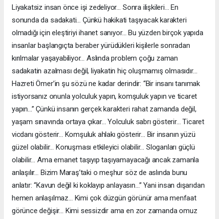
Liyakatsiz insan önce işi zedeliyor… Sonra ilişkileri… En
sonunda da sadakati… Çünkü hakikati taşıyacak karakteri
olmadığı için eleştiriyi ihanet sanıyor… Bu yüzden birçok yapıda
insanlar başlangıçta beraber yürüdükleri kişilerle sonradan
kırılmalar yaşayabiliyor… Aslında problem çoğu zaman
sadakatin azalması değil, liyakatin hiç oluşmamış olmasıdır…
Hazreti Ömer’in şu sözü ne kadar derindir: “Bir insanı tanımak
istiyorsanız onunla yolculuk yapın, komşuluk yapın ve ticaret
yapın…” Çünkü insanın gerçek karakteri rahat zamanda değil,
yaşam sınavında ortaya çıkar… Yolculuk sabrı gösterir… Ticaret
vicdanı gösterir… Komşuluk ahlakı gösterir… Bir insanın yüzü
güzel olabilir… Konuşması etkileyici olabilir… Sloganları güçlü
olabilir… Ama emanet taşıyıp taşıyamayacağı ancak zamanla
anlaşılır… Bizim Maraş’taki o meşhur söz de aslında bunu
anlatır: “Kavun değil ki koklayıp anlayasın…” Yani insan dışarıdan
hemen anlaşılmaz… Kimi çok düzgün görünür ama menfaat
görünce değişir… Kimi sessizdir ama en zor zamanda omuz