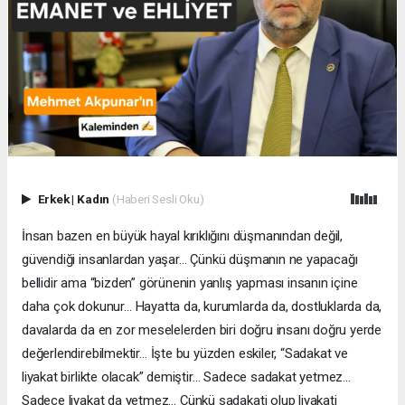
Erkek
|
Kadın
(Haberi Sesli Oku)
İnsan bazen en büyük hayal kırıklığını düşmanından değil,
güvendiği insanlardan yaşar… Çünkü düşmanın ne yapacağı
bellidir ama “bizden” görünenin yanlış yapması insanın içine
daha çok dokunur… Hayatta da, kurumlarda da, dostluklarda da,
davalarda da en zor meselelerden biri doğru insanı doğru yerde
değerlendirebilmektir… İşte bu yüzden eskiler, “Sadakat ve
liyakat birlikte olacak” demiştir… Sadece sadakat yetmez…
Sadece liyakat da yetmez… Çünkü sadakati olup liyakati