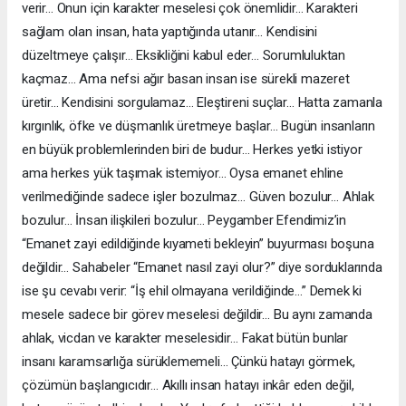
verir… Onun için karakter meselesi çok önemlidir… Karakteri
sağlam olan insan, hata yaptığında utanır… Kendisini
düzeltmeye çalışır… Eksikliğini kabul eder… Sorumluluktan
kaçmaz… Ama nefsi ağır basan insan ise sürekli mazeret
üretir… Kendisini sorgulamaz… Eleştireni suçlar… Hatta zamanla
kırgınlık, öfke ve düşmanlık üretmeye başlar… Bugün insanların
en büyük problemlerinden biri de budur… Herkes yetki istiyor
ama herkes yük taşımak istemiyor… Oysa emanet ehline
verilmediğinde sadece işler bozulmaz… Güven bozulur… Ahlak
bozulur… İnsan ilişkileri bozulur… Peygamber Efendimiz’in
“Emanet zayi edildiğinde kıyameti bekleyin” buyurması boşuna
değildir… Sahabeler “Emanet nasıl zayi olur?” diye sorduklarında
ise şu cevabı verir: “İş ehil olmayana verildiğinde…” Demek ki
mesele sadece bir görev meselesi değildir… Bu aynı zamanda
ahlak, vicdan ve karakter meselesidir… Fakat bütün bunlar
insanı karamsarlığa sürüklememeli… Çünkü hatayı görmek,
çözümün başlangıcıdır… Akıllı insan hatayı inkâr eden değil,