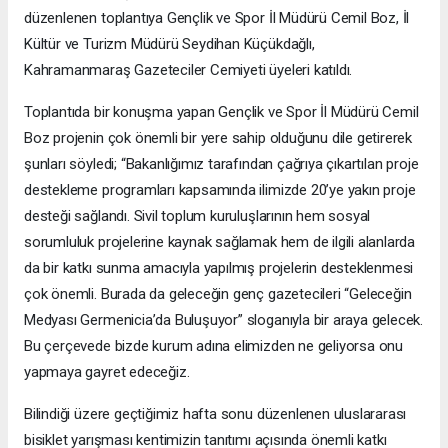
düzenlenen toplantıya Gençlik ve Spor İl Müdürü Cemil Boz, İl
Kültür ve Turizm Müdürü Seydihan Küçükdağlı,
Kahramanmaraş Gazeteciler Cemiyeti üyeleri katıldı.
Toplantıda bir konuşma yapan Gençlik ve Spor İl Müdürü Cemil
Boz projenin çok önemli bir yere sahip olduğunu dile getirerek
şunları söyledi; “Bakanlığımız tarafından çağrıya çıkartılan proje
destekleme programları kapsamında ilimizde 20’ye yakın proje
desteği sağlandı. Sivil toplum kuruluşlarının hem sosyal
sorumluluk projelerine kaynak sağlamak hem de ilgili alanlarda
da bir katkı sunma amacıyla yapılmış projelerin desteklenmesi
çok önemli. Burada da geleceğin genç gazetecileri “Geleceğin
Medyası Germenicia’da Buluşuyor” sloganıyla bir araya gelecek.
Bu çerçevede bizde kurum adına elimizden ne geliyorsa onu
yapmaya gayret edeceğiz.
Bilindiği üzere geçtiğimiz hafta sonu düzenlenen uluslararası
bisiklet yarışması kentimizin tanıtımı açısında önemli katkı