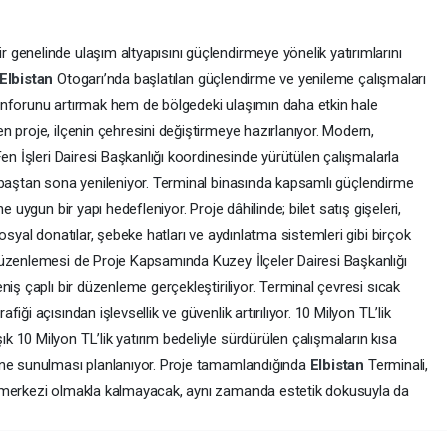
genelinde ulaşım altyapısını güçlendirmeye yönelik yatırımlarını
Elbistan
Otogarı’nda başlatılan güçlendirme ve yenileme çalışmaları
onforunu artırmak hem de bölgedeki ulaşımın daha etkin hale
 proje, ilçenin çehresini değiştirmeye hazırlanıyor. Modern,
en İşleri Dairesi Başkanlığı koordinesinde yürütülen çalışmalarla
 baştan sona yenileniyor. Terminal binasında kapsamlı güçlendirme
e uygun bir yapı hedefleniyor. Proje dâhilinde; bilet satış gişeleri,
osyal donatılar, şebeke hatları ve aydınlatma sistemleri gibi birçok
Düzenlemesi de Proje Kapsamında Kuzey İlçeler Dairesi Başkanlığı
iş çaplı bir düzenleme gerçekleştiriliyor. Terminal çevresi sıcak
ği açısından işlevsellik ve güvenlik artırılıyor. 10 Milyon TL’lik
 10 Milyon TL’lik yatırım bedeliyle sürdürülen çalışmaların kısa
ine sunulması planlanıyor. Proje tamamlandığında
Elbistan
Terminali,
m merkezi olmakla kalmayacak, aynı zamanda estetik dokusuyla da