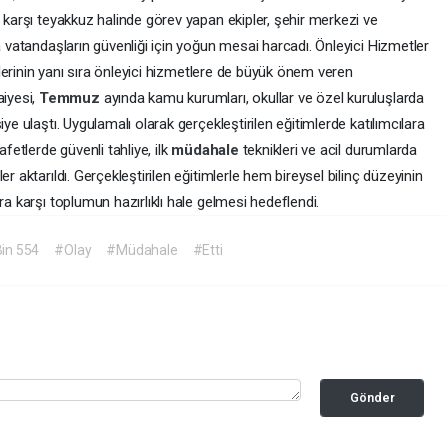
a karşı teyakkuz halinde görev yapan ekipler, şehir merkezi ve
a vatandaşların güvenliği için yoğun mesai harcadı. Önleyici Hizmetler
tlerinin yanı sıra önleyici hizmetlere de büyük önem veren
aiyesi,
Temmuz
ayında kamu kurumları, okullar ve özel kuruluşlarda
ye ulaştı. Uygulamalı olarak gerçekleştirilen eğitimlerde katılımcılara
afetlerde güvenli tahliye, ilk
müdahale
teknikleri ve acil durumlarda
r aktarıldı. Gerçekleştirilen eğitimlerle hem bireysel bilinç düzeyinin
ra karşı toplumun hazırlıklı hale gelmesi hedeflendi.
in 554
#Olay
#Müdahale
#Etti
Gönder