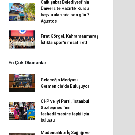
Onikişubat Belediyesi’nin
Üniversite Hazırlık Kursu
başvurularında son gün 7
Ağustos
Fırat Görgel, Kahramanmaraş
İstiklalspor’u misafir etti
En Çok Okunanlar
Geleceğin Medyası
Germenicia’da Buluşuyor
CHP ve İyi Parti, ‘İstanbul
Sözleşmesi’nin
feshedilmesine tepki için
buluştu
Madencilikte İş Sağlığı ve