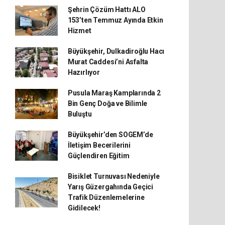
Şehrin Çözüm Hattı ALO
153’ten Temmuz Ayında Etkin
Hizmet
Büyükşehir, Dulkadiroğlu Hacı
Murat Caddesi’ni Asfalta
Hazırlıyor
Pusula Maraş Kamplarında 2
Bin Genç Doğa ve Bilimle
Buluştu
Büyükşehir’den SOGEM’de
İletişim Becerilerini
Güçlendiren Eğitim
Bisiklet Turnuvası Nedeniyle
Yarış Güzergahında Geçici
Trafik Düzenlemelerine
Gidilecek!