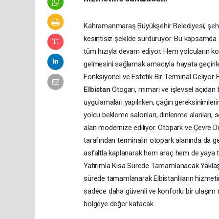
Kahramanmaraş Büyükşehir Belediyesi, şehir 
kesintisiz şekilde sürdürüyor. Bu kapsamda
tüm hızıyla devam ediyor. Hem yolcuların k
gelmesini sağlamak amacıyla hayata geçirilen
Fonksiyonel ve Estetik Bir Terminal Geliyor F
Elbistan
Otogarı, mimari ve işlevsel açıdan
uygulamaları yapılırken, çağın gereksinimlerin
yolcu bekleme salonları, dinlenme alanları, s
alan modernize ediliyor. Otopark ve Çevre 
tarafından terminalin otopark alanında da gen
asfaltla kaplanarak hem araç hem de yaya trafi
Yatırımla Kısa Sürede Tamamlanacak Yaklaşık
sürede tamamlanarak Elbistanlıların hizmet
sadece daha güvenli ve konforlu bir ulaşı
bölgeye değer katacak.