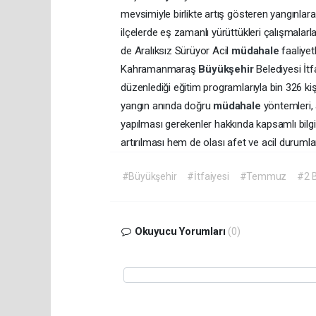
mevsimiyle birlikte artış gösteren yangınlar
ilçelerde eş zamanlı yürüttükleri çalışmalarl
de Aralıksız Sürüyor Acil
müdahale
faaliye
Kahramanmaraş
Büyükşehir
Belediyesi İtf
düzenlediği eğitim programlarıyla bin 326 kişi
yangın anında doğru
müdahale
yöntemleri, 
yapılması gerekenler hakkında kapsamlı bilgile
artırılması hem de olası afet ve acil durumla
#Büyükşehir
#İtfaiyesi
#Temmuz
#2 B
Okuyucu Yorumları
(0)