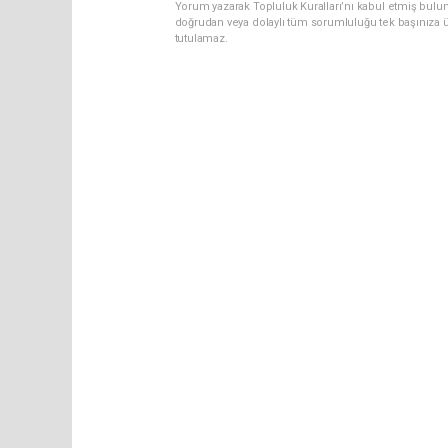
Yorum yazarak Topluluk Kuralları’nı kabul etmiş bul
doğrudan veya dolaylı tüm sorumluluğu tek başınıza ü
tutulamaz.