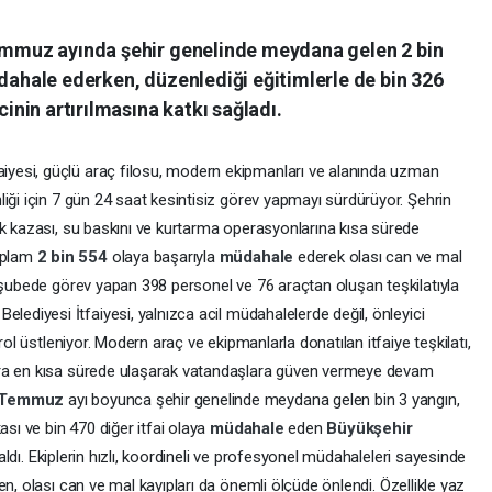
Temmuz ayında şehir genelinde meydana gelen 2 bin
üdahale ederken, düzenlediği eğitimlerle de bin 326
cinin artırılmasına katkı sağladı.
faiyesi, güçlü araç filosu, modern ekipmanları ve alanında uzman
iği için 7 gün 24 saat kesintisiz görev yapmayı sürdürüyor. Şehrin
ik kazası, su baskını ve kurtarma operasyonlarına kısa sürede
oplam
2 bin 554
olaya başarıyla
müdahale
ederek olası can ve mal
3 şubede görev yapan 398 personel ve 76 araçtan oluşan teşkilatıyla
r
Belediyesi İtfaiyesi, yalnızca acil müdahalelerde değil, önleyici
rol üstleniyor. Modern araç ve ekipmanlarla donatılan itfaiye teşkilatı,
ara en kısa sürede ulaşarak vatandaşlara güven vermeye devam
Temmuz
ayı boyunca şehir genelinde meydana gelen bin 3 yangın,
ası ve bin 470 diğer itfai olaya
müdahale
eden
Büyükşehir
ldı. Ekiplerin hızlı, koordineli ve profesyonel müdahaleleri sayesinde
en, olası can ve mal kayıpları da önemli ölçüde önlendi. Özellikle yaz