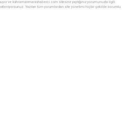
unuyor ve kahramanmarashaberci.com sitesine yaptığınız yorumunuzla ilgili
stleniyorsunuz. Yazılan tüm yorumlardan site yönetimi hiçbir şekilde sorumlu