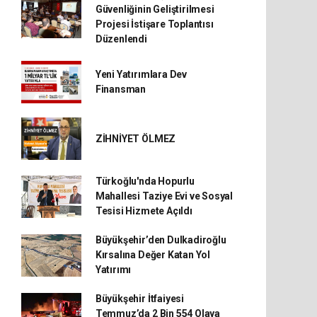
Güvenliğinin Geliştirilmesi
Projesi İstişare Toplantısı
Düzenlendi
Yeni Yatırımlara Dev
Finansman
ZİHNİYET ÖLMEZ
Türkoğlu'nda Hopurlu
Mahallesi Taziye Evi ve Sosyal
Tesisi Hizmete Açıldı
Büyükşehir’den Dulkadiroğlu
Kırsalına Değer Katan Yol
Yatırımı
Büyükşehir İtfaiyesi
Temmuz’da 2 Bin 554 Olaya