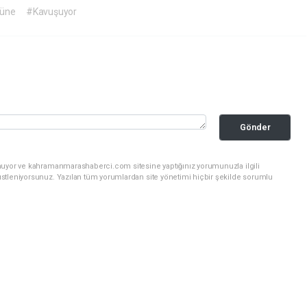
üne
#Kavuşuyor
Gönder
unuyor ve kahramanmarashaberci.com sitesine yaptığınız yorumunuzla ilgili
stleniyorsunuz. Yazılan tüm yorumlardan site yönetimi hiçbir şekilde sorumlu