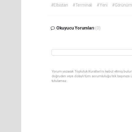
#Elbistan
#Terminali
#Yeni
#Görünüm
Okuyucu Yorumları
(0)
Yorum yazarak Topluluk Kuralları’nı kabul etmiş bul
doğrudan veya dolaylı tüm sorumluluğu tek başınıza ü
tutulamaz.