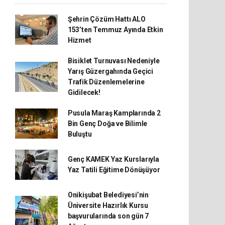
Şehrin Çözüm Hattı ALO
153’ten Temmuz Ayında Etkin
Hizmet
Bisiklet Turnuvası Nedeniyle
Yarış Güzergahında Geçici
Trafik Düzenlemelerine
Gidilecek!
Pusula Maraş Kamplarında 2
Bin Genç Doğa ve Bilimle
Buluştu
Genç KAMEK Yaz Kurslarıyla
Yaz Tatili Eğitime Dönüşüyor
Onikişubat Belediyesi’nin
Üniversite Hazırlık Kursu
başvurularında son gün 7