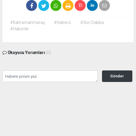
#Kahramanmaraş
#Haberci
#Son Dakika
#Haberler
Okuyucu Yorumları
(0)
Gönder
Yorum yazarak Topluluk Kuralları’nı kabul etmiş bulunuyor ve
kahramanmarashaberci.com sitesine yaptığınız yorumunuzla ilgili doğrudan veya
dolaylı tüm sorumluluğu tek başınıza üstleniyorsunuz. Yazılan tüm yorumlardan site
yönetimi hiçbir şekilde sorumlu tutulamaz.