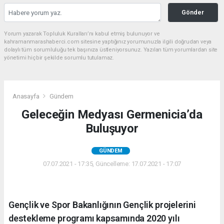
Gönder
Yorum yazarak Topluluk Kuralları’nı kabul etmiş bulunuyor ve
kahramanmarashaberci.com sitesine yaptığınız yorumunuzla ilgili doğrudan veya
dolaylı tüm sorumluluğu tek başınıza üstleniyorsunuz. Yazılan tüm yorumlardan site
yönetimi hiçbir şekilde sorumlu tutulamaz.
Anasayfa
Gündem
Geleceğin Medyası Germenicia’da
Buluşuyor
GÜNDEM
07.07.2021 - 17:35, Güncelleme: 17.07.2021 - 17:07
Gençlik ve Spor Bakanlığının Gençlik projelerini
destekleme programı kapsamında 2020 yılı