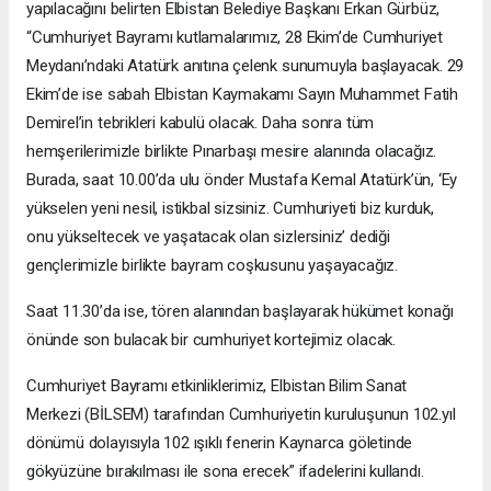
yapılacağını belirten Elbistan Belediye Başkanı Erkan Gürbüz,
“Cumhuriyet Bayramı kutlamalarımız, 28 Ekim’de Cumhuriyet
Meydanı’ndaki Atatürk anıtına çelenk sunumuyla başlayacak. 29
Ekim’de ise sabah Elbistan Kaymakamı Sayın Muhammet Fatih
Demirel’in tebrikleri kabulü olacak. Daha sonra tüm
hemşerilerimizle birlikte Pınarbaşı mesire alanında olacağız.
Burada, saat 10.00’da ulu önder Mustafa Kemal Atatürk’ün, ‘Ey
yükselen yeni nesil, istikbal sizsiniz. Cumhuriyeti biz kurduk,
onu yükseltecek ve yaşatacak olan sizlersiniz’ dediği
gençlerimizle birlikte bayram coşkusunu yaşayacağız.
Saat 11.30’da ise, tören alanından başlayarak hükümet konağı
önünde son bulacak bir cumhuriyet kortejimiz olacak.
Cumhuriyet Bayramı etkinliklerimiz, Elbistan Bilim Sanat
Merkezi (BİLSEM) tarafından Cumhuriyetin kuruluşunun 102.yıl
dönümü dolayısıyla 102 ışıklı fenerin Kaynarca göletinde
gökyüzüne bırakılması ile sona erecek” ifadelerini kullandı.