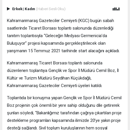
Erkek
|
Kadın
(Haberi Sesli Oku)
Kahramanmaraş Gazeteciler Cemiyeti (KGC) bugün sabah
saatlerinde Ticaret Borsası toplantı salonunda düzenlediği
tanıtım toplantısıyla “Geleceğin Medyası Germenicia’da
Buluşuyor” projesi kapsamında gerçekleştirilecek olan
yarışmanın 15 Temmuz 2021 tarihinde start alacağını açıkladı.
Kahramanmaraş Ticaret Borsası toplantı salonunda
düzenlenen toplantıya Gençlik ve Spor İl Müdürü Cemil Boz, İl
Kültür ve Turizm Müdürü Seydihan Küçükdağlı,
Kahramanmaraş Gazeteciler Cemiyeti üyeleri katıldı.
Toplantıda bir konuşma yapan Gençlik ve Spor İl Müdürü Cemil
Boz projenin çok önemli bir yere sahip olduğunu dile getirerek
şunları söyledi; “Bakanlığımız tarafından çağrıya çıkartılan proje
destekleme programları kapsamında ilimizde 20’ye yakın proje
desteği sağlandı. Sivil toplum kuruluşlarının hem sosyal