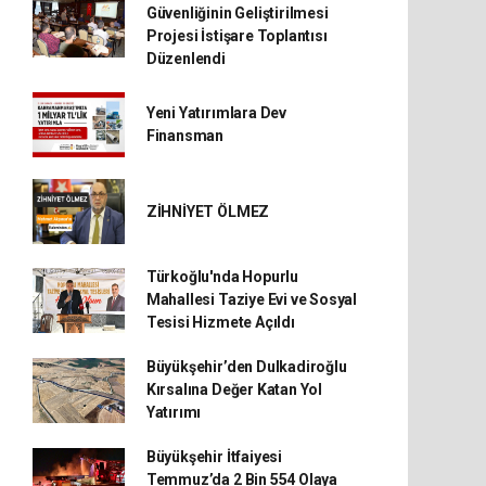
Güvenliğinin Geliştirilmesi
Projesi İstişare Toplantısı
Düzenlendi
Yeni Yatırımlara Dev
Finansman
ZİHNİYET ÖLMEZ
Türkoğlu'nda Hopurlu
Mahallesi Taziye Evi ve Sosyal
Tesisi Hizmete Açıldı
Büyükşehir’den Dulkadiroğlu
Kırsalına Değer Katan Yol
Yatırımı
Büyükşehir İtfaiyesi
Temmuz’da 2 Bin 554 Olaya