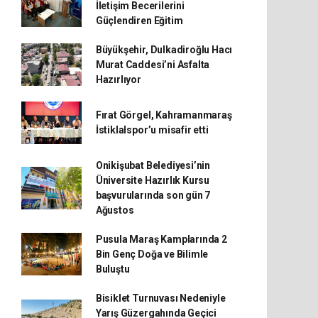
İletişim Becerilerini
Güçlendiren Eğitim
Büyükşehir, Dulkadiroğlu Hacı
Murat Caddesi’ni Asfalta
Hazırlıyor
Fırat Görgel, Kahramanmaraş
İstiklalspor’u misafir etti
Onikişubat Belediyesi’nin
Üniversite Hazırlık Kursu
başvurularında son gün 7
Ağustos
Pusula Maraş Kamplarında 2
Bin Genç Doğa ve Bilimle
Buluştu
Bisiklet Turnuvası Nedeniyle
Yarış Güzergahında Geçici