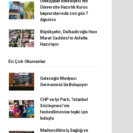
Onikişubat Belediyesi’nin
Üniversite Hazırlık Kursu
başvurularında son gün 7
Ağustos
Büyükşehir, Dulkadiroğlu Hacı
Murat Caddesi’ni Asfalta
Hazırlıyor
En Çok Okunanlar
Geleceğin Medyası
Germenicia’da Buluşuyor
CHP ve İyi Parti, ‘İstanbul
Sözleşmesi’nin
feshedilmesine tepki için
buluştu
Madencilikte İş Sağlığı ve