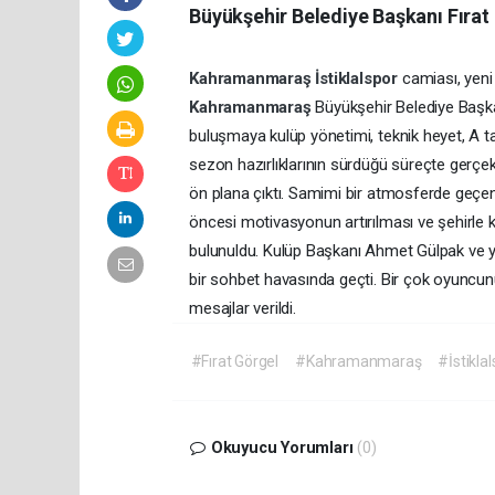
Büyükşehir Belediye Başkanı Fırat 
Kahramanmaraş
İstiklalspor
camiası, yeni
Kahramanmaraş
Büyükşehir Belediye Başkan
buluşmaya kulüp yönetimi, teknik heyet, A takı
sezon hazırlıklarının sürdüğü süreçte gerçek
ön plana çıktı. Samimi bir atmosferde geçen 
öncesi motivasyonun artırılması ve şehirle 
bulunuldu. Kulüp Başkanı Ahmet Gülpak ve yön
bir sohbet havasında geçti. Bir çok oyuncun
mesajlar verildi.
#Fırat Görgel
#Kahramanmaraş
#İstikla
Okuyucu Yorumları
(0)