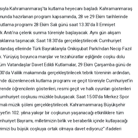
layısıyla Kahramanmaraş’ta kutlama heyecanı başladı. Kahramanmaraş
yonunda hazırlanan program kapsamında, 28 ve 29 Ekim tarihlerinde
k. Kutlama programı 28 Ekim Salı günü saat 13.30’da İl Emniyet
 Anıtı’na çelenk sunma töreniyle başlayacak. Aynı gün akşam
klarına taşınacak. Saat 18.30’da gerçekleştirilecek Cumhuriyet
tandaş ellerinde Türk Bayraklarıyla Onikişubat Parkı’ndan Necip Fazıl
k. Yürüyüş boyunca marşlar ve tezahüratlar eşliğinde coşku dolu
üm Vatandaşlar Davet Edildi Kutlamalar, 29 Ekim Çarşamba günü de
’da Valilik makamında gerçekleştirilecek tebrik töreninin ardından,
de düzenlenecek kutlama programı ve geçit töreniyle Cumhuriyet’in
ende öğrencilerin gösterileri, resmi geçit ve halk oyunları gösterileri
e Cumhuriyet coşkusu müzikle buluşacak. Saat 15.00’da Merkez Spor
emalı müzik şöleni gerçekleştirilecek. Kahramanmaraş Büyükşehir
t’in 102. yılına yakışır bir coşkunun yaşanacağı etkinliklere tüm
mhuriyet Bayramı, milletimizin birlik ve beraberlik içinde kutlayacağı
erimizi bu büyük coşkuya ortak olmaya davet ediyoruz” ifadeleri