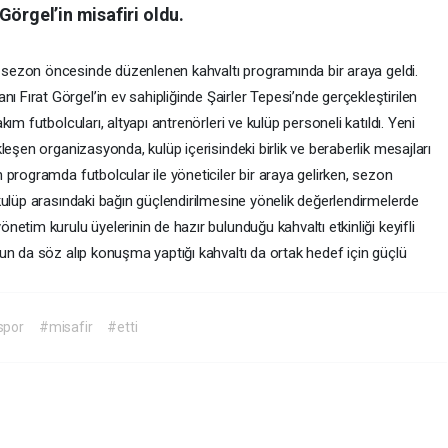
Görgel’in misafiri oldu.
 sezon öncesinde düzenlenen kahvaltı programında bir araya geldi.
ı Fırat Görgel’in ev sahipliğinde Şairler Tepesi’nde gerçekleştirilen
m futbolcuları, altyapı antrenörleri ve kulüp personeli katıldı. Yeni
leşen organizasyonda, kulüp içerisindeki birlik ve beraberlik mesajları
programda futbolcular ile yöneticiler bir araya gelirken, sezon
kulüp arasındaki bağın güçlendirilmesine yönelik değerlendirmelerde
etim kurulu üyelerinin de hazır bulunduğu kahvaltı etkinliği keyifli
un da söz alıp konuşma yaptığı kahvaltı da ortak hedef için güçlü
lspor
#misafir
#etti