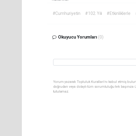
#Cumhuriyetin
#102. Yılı
#Etkinliklerle
Okuyucu Yorumları
(0)
Yorum yazarak Topluluk Kuralları’nı kabul etmiş bul
doğrudan veya dolaylı tüm sorumluluğu tek başınıza ü
tutulamaz.