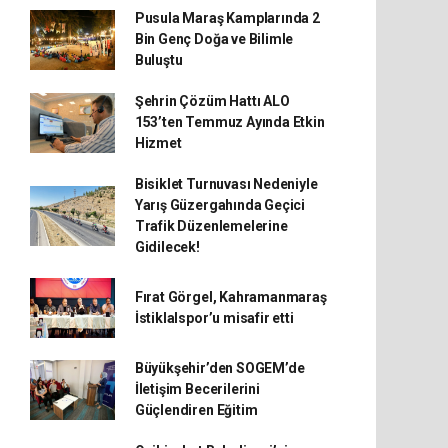
Pusula Maraş Kamplarında 2
Bin Genç Doğa ve Bilimle
Buluştu
Şehrin Çözüm Hattı ALO
153’ten Temmuz Ayında Etkin
Hizmet
Bisiklet Turnuvası Nedeniyle
Yarış Güzergahında Geçici
Trafik Düzenlemelerine
Gidilecek!
Fırat Görgel, Kahramanmaraş
İstiklalspor’u misafir etti
Büyükşehir’den SOGEM’de
İletişim Becerilerini
Güçlendiren Eğitim