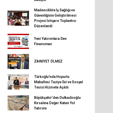
Madencilikte İş Sağlığı ve
Güvenliğinin Geliştirilmesi
Projesi İstişare Toplantısı
Düzenlendi
Yeni Yatırımlara Dev
Finansman
ZİHNİYET ÖLMEZ
Türkoğlu'nda Hopurlu
Mahallesi Taziye Evi ve Sosyal
Tesisi Hizmete Açıldı
Büyükşehir’den Dulkadiroğlu
Kırsalına Değer Katan Yol
Yatırımı