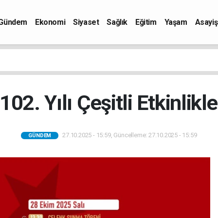
Gündem
Ekonomi
Siyaset
Sağlık
Eğitim
Yaşam
Asayiş
02. Yılı Çeşitli Etkinlikl
27.10.2025 - 15:59, Güncelleme: 27.10.2025 - 15:59
GÜNDEM