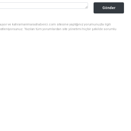
Gönder
unuyor ve kahramanmarashaberci.com sitesine yaptığınız yorumunuzla ilgili
stleniyorsunuz. Yazılan tüm yorumlardan site yönetimi hiçbir şekilde sorumlu