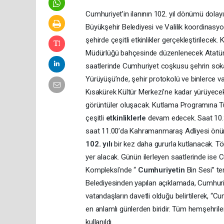
Cumhuriyet’in ilanının 102. yıl dönümü do
Büyükşehir Belediyesi ve Valilik koordinas
şehirde çeşitli etkinlikler gerçekleştirilece
Müdürlüğü bahçesinde düzenlenecek Atatürk
saatlerinde Cumhuriyet coşkusu şehrin soka
Yürüyüşü’nde, şehir protokolü ve binlerce va
Kısakürek Kültür Merkezi’ne kadar yürüyece
görüntüler oluşacak. Kutlama Programına T
çeşitli
etkinliklerle
devam edecek. Saat 10.30
saat 11.00’da Kahramanmaraş Adliyesi önün
102. yılı
bir kez daha gururla kutlanacak. Tör
yer alacak. Günün ilerleyen saatlerinde is
Kompleksi’nde “
Cumhuriyetin
Bin Sesi” t
Belediyesinden yapılan açıklamada, Cumhuriye
vatandaşların davetli olduğu belirtilerek, “Cu
en anlamlı günlerden biridir. Tüm hemşehril
kullanıldı.