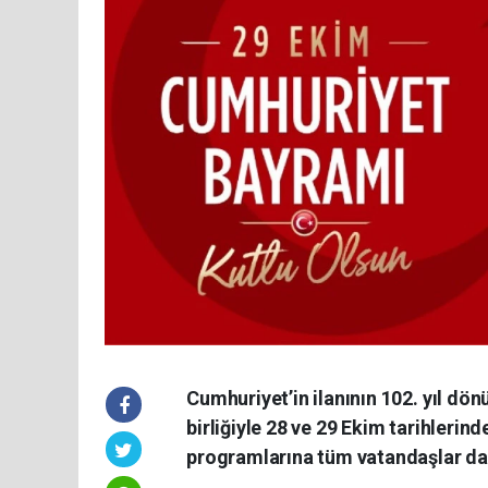
Cumhuriyet’in ilanının 102. yıl dön
birliğiyle 28 ve 29 Ekim tarihlerin
programlarına tüm vatandaşlar dav