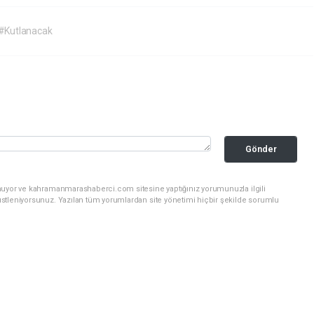
#Kutlanacak
Gönder
unuyor ve kahramanmarashaberci.com sitesine yaptığınız yorumunuzla ilgili
stleniyorsunuz. Yazılan tüm yorumlardan site yönetimi hiçbir şekilde sorumlu