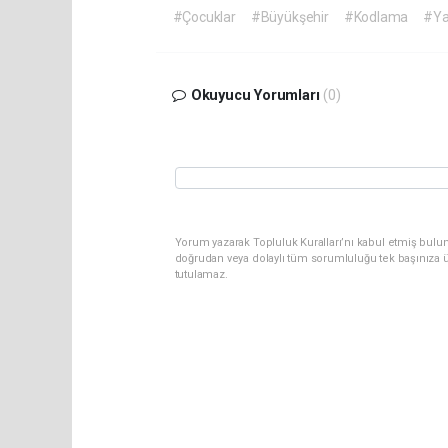
#Çocuklar
#Büyükşehir
#Kodlama
#Ya
Okuyucu Yorumları
(0)
Yorum yazarak Topluluk Kuralları’nı kabul etmiş bul
doğrudan veya dolaylı tüm sorumluluğu tek başınıza ü
tutulamaz.