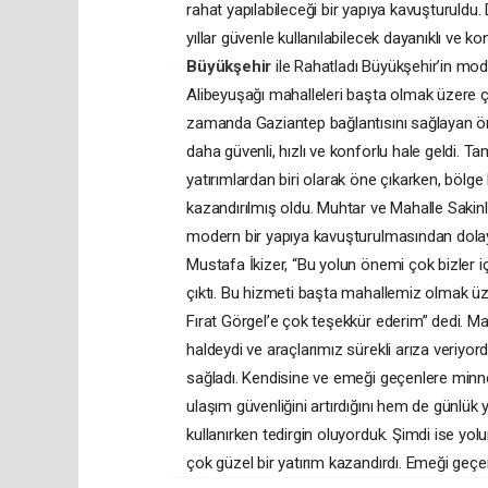
rahat yapılabileceği bir yapıya kavuşturuldu
yıllar güvenle kullanılabilecek dayanıklı ve 
Büyükşehir
ile Rahatladı Büyükşehir’in mod
Alibeyuşağı mahalleleri başta olmak üzere çev
zamanda Gaziantep bağlantısını sağlayan ön
daha güvenli, hızlı ve konforlu hale geldi.
yatırımlardan biri olarak öne çıkarken, bölg
kazandırılmış oldu. Muhtar ve Mahalle Sakin
modern bir yapıya kavuşturulmasından dola
Mustafa İkizer, “Bu yolun önemi çok bizler i
çıktı. Bu hizmeti başta mahallemiz olmak ü
Fırat Görgel’e çok teşekkür ederim” dedi. M
haldeydi ve araçlarımız sürekli arıza veriyor
sağladı. Kendisine ve emeği geçenlere minn
ulaşım güvenliğini artırdığını hem de günlük
kullanırken tedirgin oluyorduk. Şimdi ise 
çok güzel bir yatırım kazandırdı. Emeği geçe