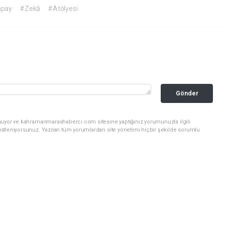
pay
#Zekâ
#Atölyesi
Gönder
unuyor ve kahramanmarashaberci.com sitesine yaptığınız yorumunuzla ilgili
stleniyorsunuz. Yazılan tüm yorumlardan site yönetimi hiçbir şekilde sorumlu