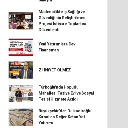
buluştu
Madencilikte İş Sağlığı ve
Güvenliğinin Geliştirilmesi
Projesi İstişare Toplantısı
Düzenlendi
Yeni Yatırımlara Dev
Finansman
ZİHNİYET ÖLMEZ
Türkoğlu'nda Hopurlu
Mahallesi Taziye Evi ve Sosyal
Tesisi Hizmete Açıldı
Büyükşehir’den Dulkadiroğlu
Kırsalına Değer Katan Yol
Yatırımı