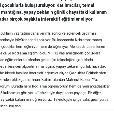
 çocuklarla buluşturuluyor. Katılımcılar, temel
 mantığına, yapay zekânın günlük hayattaki kullanım
ar birçok başlıkta interaktif eğitimler alıyor.
cukların yaz tatilini daha verimli, eğitici ve eğlenceli geçirmesi
ogramlarıyla büyük beğeni topluyor. Bu kapsamda Kahramanmaraş
e, çocuklar hem eğleniyor hem de öğreniyor. Merkezde düzenlenen
zekâ
ve
kodlama
eğitimi oldu. 9 – 12 yaş aralığındaki çocuklara
n eğitmenler tarafından geleceğin teknolojileri çocuklarla
becerilerinden algoritma mantığına,
yapay
zekânın günlük hayattaki
r birçok başlıkta interaktif eğitimler alıyor.
Çocuklar
Eğitimlerden
yimden oldukça memnun. Katılımcılardan Mahmut Kazıcı, “Yaz
eliyorum. Burada hem
kodlama
öğreniyorum hem de yeni arkadaşlıklar
kâ
kullanımını görüyoruz” sözleriyle duygularını paylaştı. Bir diğer
pay
zekâ
kullanımını öğreniyoruz. Teknolojiyle iç içe vakit geçiriyoruz.
erini kullandı.