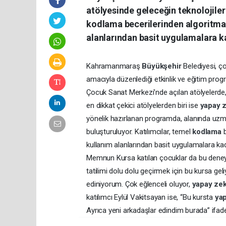
atölyesinde geleceğin teknolojileri
kodlama becerilerinden algoritma
alanlarından basit uygulamalara kad
Kahramanmaraş
Büyükşehir
Belediyesi, ço
amacıyla düzenlediği etkinlik ve eğitim pr
Çocuk Sanat Merkezi’nde açılan atölyelerd
en dikkat çekici atölyelerden biri ise
yapay
yönelik hazırlanan programda, alanında uzma
buluşturuluyor. Katılımcılar, temel
kodlama
kullanım alanlarından basit uygulamalara kada
Memnun Kursa katılan çocuklar da bu dene
tatilimi dolu dolu geçirmek için bu kursa g
ediniyorum. Çok eğlenceli oluyor,
yapay
ze
katılımcı Eylül Vakitsayan ise, “Bu kursta
ya
Ayrıca yeni arkadaşlar edindim burada” ifadel