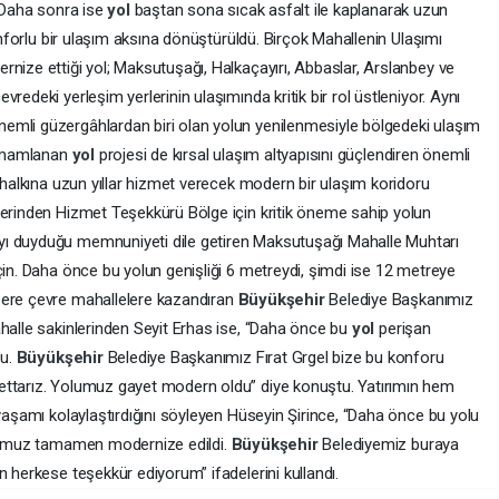
. Daha sonra ise
yol
baştan sona sıcak asfalt ile kaplanarak uzun
konforlu bir ulaşım aksına dönüştürüldü. Birçok Mahallenin Ulaşımı
ernize ettiği yol; Maksutuşağı, Halkaçayırı, Abbaslar, Arslanbey ve
redeki yerleşim yerlerinin ulaşımında kritik bir rol üstleniyor. Aynı
emli güzergâhlardan biri olan yolun yenilenmesiyle bölgedeki ulaşım
 Tamamlanan
yol
projesi de kırsal ulaşım altyapısını güçlendiren önemli
e halkına uzun yıllar hizmet verecek modern bir ulaşım koridoru
lerinden Hizmet Teşekkürü Bölge için kritik öneme sahip yolun
yı duyduğu memnuniyeti dile getiren Maksutuşağı Mahalle Muhtarı
çin. Daha önce bu yolun genişliği 6 metreydi, şimdi ise 12 metreye
zere çevre mahallelere kazandıran
Büyükşehir
Belediye Başkanımız
ahalle sakinlerinden Seyit Erhas ise, “Daha önce bu
yol
perişan
du.
Büyükşehir
Belediye Başkanımız Fırat Grgel bize bu konforu
ettarız. Yolumuz gayet modern oldu” diye konuştu. Yatırımın hem
 yaşamı kolaylaştırdığını söyleyen Hüseyin Şirince, “Daha önce bu yolu
yolumuz tamamen modernize edildi.
Büyükşehir
Belediyemiz buraya
n herkese teşekkür ediyorum” ifadelerini kullandı.