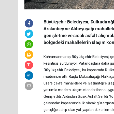
Büyükşehir Belediyesi, Dulkadiroğl
Arslanbey ve Alibeyuşağı mahallel
genişletme ve sıcak asfalt alışmal
bölgedeki mahallelerin ulaşım konf
Kahramanmaraş
Büyükşehir
Belediyesi, şe
kesintisiz sürdürüyor. Vatandaşlara daha gü
Büyükşehir
Belediyesi, bu kapsamda
Dulk
modernize etti. Başta Maksutuşağı, Halkaçay
üzere çevre mahallelere ve Gaziantep’e ulaş
yatırımla modern ulaşım standartlarına uygu
Genişletildi, Ardından Sıcak Asfalt Serildi
Yo
çalışmalar kapsamında ilk olarak güzergâh
genişliğe sahip olan yol, yapılan düzenlemele