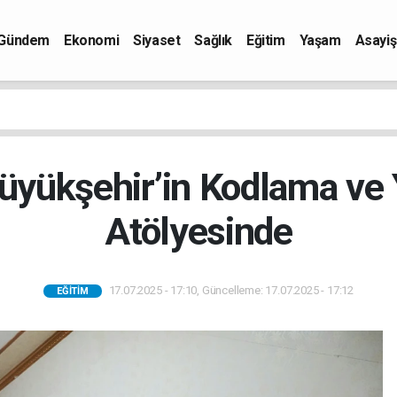
Gündem
Ekonomi
Siyaset
Sağlık
Eğitim
Yaşam
Asayiş
üyükşehir’in Kodlama ve
Atölyesinde
17.07.2025 - 17:10, Güncelleme: 17.07.2025 - 17:12
EĞITIM