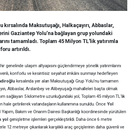
u kırsalında Maksutuşağı, Halkaçayırı, Abbaslar,
erini Gaziantep Yolu’na bağlayan grup yolundaki
arını tamamladı. Toplam 45 Milyon TL’lik yatırımla
oru artırıldı.
hir genelinde ulaşım altyapısını güçlendirmeye yönelik yatırımlarını
venli, konforlu ve kesintisiz seyahat imkânı sunmayı hedefleyen
adiroğlu
kırsalında yer alan Maksutuşağı Grup Yolu’nu tamamen
ırı, Abbaslar, Arslanbey ve Alibeyuşağı mahalleleri başta olmak
ım sağlayan 5 kilometre uzunluğundaki yol, Toplam 45 milyon TL'lik
n hale getirilerek vatandaşların kullanımına sunuldu. Önce
Yol
l
Yapım, Bakım ve Onarım Dairesi Başkanlığı koordinesinde yürütülen
ta
yol
genişletme işlemleri gerçekleştirildi. Daha önce 6 metre
rle 12 metreye çıkarılarak karşılıklı araç geçişlerinin daha güvenli ve