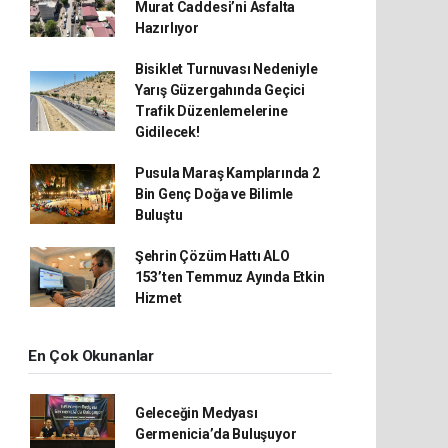
Murat Caddesi’ni Asfalta
Hazırlıyor
Bisiklet Turnuvası Nedeniyle
Yarış Güzergahında Geçici
Trafik Düzenlemelerine
Gidilecek!
Pusula Maraş Kamplarında 2
Bin Genç Doğa ve Bilimle
Buluştu
Şehrin Çözüm Hattı ALO
153’ten Temmuz Ayında Etkin
Hizmet
En Çok Okunanlar
Geleceğin Medyası
Germenicia’da Buluşuyor