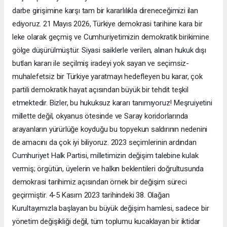
darbe girişimine karşı tam bir kararlılıkla direneceğimizi ilan
ediyoruz. 21 Mayıs 2026, Türkiye demokrasi tarihine kara bir
leke olarak geçmiş ve Cumhuriyetimizin demokratik birikimine
gölge düşürülmüştür. Siyasi saiklerle verilen, alınan hukuk dışı
butlan kararı ile seçilmiş iradeyi yok sayan ve seçimsiz-
muhalefetsiz bir Türkiye yaratmayı hedefleyen bu karar, çok
partili demokratik hayat açısından büyük bir tehdit teşkil
etmektedir. Bizler, bu hukuksuz kararı tanımıyoruz! Meşruiyetini
millette değil, okyanus ötesinde ve Saray koridorlarında
arayanların yürürlüğe koyduğu bu topyekun saldırının nedenini
de amacını da çok iyi biliyoruz. 2023 seçimlerinin ardından
Cumhuriyet Halk Partisi, milletimizin değişim talebine kulak
vermiş; örgütün, üyelerin ve halkın beklentileri doğrultusunda
demokrasi tarihimiz açısından örnek bir değişim süreci
geçirmiştir. 4-5 Kasım 2023 tarihindeki 38. Olağan
Kurultayımızla başlayan bu büyük değişim hamlesi, sadece bir
yönetim değişikliği değil, tüm toplumu kucaklayan bir iktidar