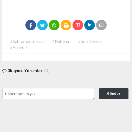
#Kahramanmaraş
#Haberci
#Son Dakika
#Haberler
Okuyucu Yorumları
(0)
Gönder
Yorum yazarak Topluluk Kuralları’nı kabul etmiş bulunuyor ve
kahramanmarashaberci.com sitesine yaptığınız yorumunuzla ilgili doğrudan veya
dolaylı tüm sorumluluğu tek başınıza üstleniyorsunuz. Yazılan tüm yorumlardan site
yönetimi hiçbir şekilde sorumlu tutulamaz.