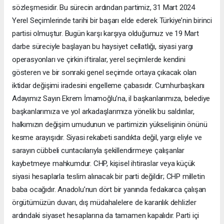
sözleşmesidir. Bu sürecin ardından partimiz, 31 Mart 2024
Yerel Seçimlerinde tarihi bir başarı elde ederek Türkiye’nin birinci
partisi olmuştur. Bugün karşı karşıya olduğumuz ve 19 Mart
darbe süreciyle başlayan bu haysiyet cellatlığı, siyasi yargı
operasyonları ve çirkin iftiralar, yerel seçimlerde kendini
gösteren ve bir sonraki genel seçimde ortaya çıkacak olan
iktidar değişimi iradesini engelleme çabasıdır. Cumhurbaşkanı
Adayımız Sayın Ekrem İmamoğlu’na, il başkanlarımıza, belediye
başkanlarımıza ve yol arkadaşlarımıza yönelik bu saldırılar,
halkımızın değişim umudunun ve partimizin yükselişinin önünü
kesme arayışıdır. Siyasi rekabeti sandıkta değil, yargı eliyle ve
sarayın cübbeli cuntacılarıyla şekillendirmeye çalışanlar
kaybetmeye mahkumdur. CHP, kişisel ihtiraslar veya küçük
siyasi hesaplarla teslim alınacak bir parti değildir; CHP milletin
baba ocağıdır. Anadolu’nun dört bir yanında fedakarca çalışan
örgütümüzün duvarı, dış müdahalelere de karanlık dehlizler
ardındaki siyaset hesaplarına da tamamen kapalıdır. Parti içi