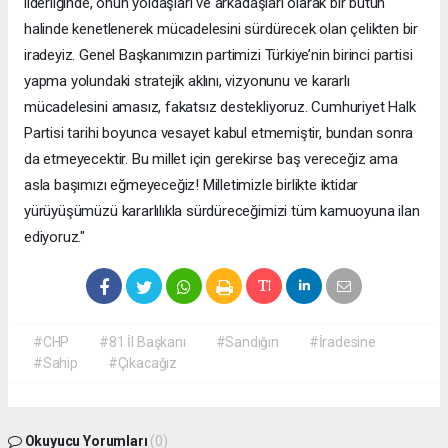
liderliğinde, onun yoldaşları ve arkadaşları olarak bir bütün
halinde kenetlenerek mücadelesini sürdürecek olan çelikten bir
iradeyiz. Genel Başkanımızın partimizi Türkiye’nin birinci partisi
yapma yolundaki stratejik aklını, vizyonunu ve kararlı
mücadelesini amasız, fakatsız destekliyoruz. Cumhuriyet Halk
Partisi tarihi boyunca vesayet kabul etmemiştir, bundan sonra
da etmeyecektir. Bu millet için gerekirse baş vereceğiz ama
asla başımızı eğmeyeceğiz! Milletimizle birlikte iktidar
yürüyüşümüzü kararlılıkla sürdüreceğimizi tüm kamuoyuna ilan
ediyoruz."
#CHP
#81 İl Başkanı
#Sandığın
#İradesine
#Sahip
#Çıkacağız
Okuyucu Yorumları
(0)