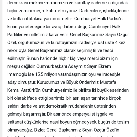
demokrasi mekanizmalarımızın ve kurultay irademizin dışındaki
hiçbir zemini meşru kabul etmiyoruz. Darbecilere, işbirlikçilerine
ve butlan ittifakına yanıtımız nettir: Cumhuriyet Halk Partisi’ni
kimin yöneteceğine bir avuç darbeci değil, Cumhuriyet Halk
Partililer ve milletimiz karar verir. Genel Başkanımız Sayın Özgür
Özel, örgütümüzün ve kurultayımızın iradesiyle üst üste 4 kez
rekor oyla Genel Başkanımız olarak seçilmiştir ve tescil
edilmiştir. Bunun haricinde hiçbir kişi veya merci bizim için
meşru değildir. Cumhurbaşkanı Adayımız Sayın Ekrem
İmamoğlu ise 15,5 milyon vatandaşımızın oyu ve iradesiyle
aday olmuştur. Kurucumuz ve Büyük Önderimiz Mustafa
Kemal Atatürk’ün Cumhuriyetimiz ile birlikte iki büyük eserinden
biri olarak ifade ettiği partimiz, bir asrı aşan tarihinde birçok
saldırı, darbe ve antidemokratik müdahalenin üstesinden
gelmeyi başarmıştır. Bir asır önce emperyalist işgale ve
saltanat düşkünlerine nasıl boyun eğmediysek, bugün de teslim
olmayacağız. Bizler, Genel Başkanımız Sayın Özgür Özel’in