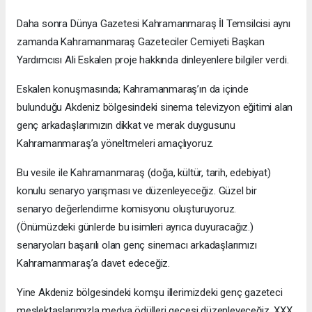
Daha sonra Dünya Gazetesi Kahramanmaraş İl Temsilcisi aynı
zamanda Kahramanmaraş Gazeteciler Cemiyeti Başkan
Yardımcısı Ali Eskalen proje hakkında dinleyenlere bilgiler verdi.
Eskalen konuşmasında; Kahramanmaraş’ın da içinde
bulunduğu Akdeniz bölgesindeki sinema televizyon eğitimi alan
genç arkadaşlarımızın dikkat ve merak duygusunu
Kahramanmaraş’a yöneltmeleri amaçlıyoruz.
Bu vesile ile Kahramanmaraş (doğa, kültür, tarih, edebiyat)
konulu senaryo yarışması ve düzenleyeceğiz. Güzel bir
senaryo değerlendirme komisyonu oluşturuyoruz.
(Önümüzdeki günlerde bu isimleri ayrıca duyuracağız.)
senaryoları başarılı olan genç sinemacı arkadaşlarımızı
Kahramanmaraş’a davet edeceğiz.
Yine Akdeniz bölgesindeki komşu illerimizdeki genç gazeteci
meslektaşlarımızla medya ödülleri gecesi düzenleyeceğiz. XXX