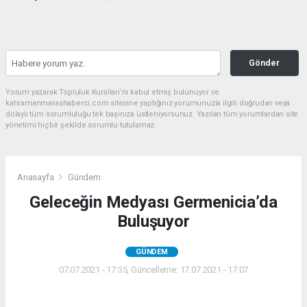
Gönder
Yorum yazarak Topluluk Kuralları’nı kabul etmiş bulunuyor ve
kahramanmarashaberci.com sitesine yaptığınız yorumunuzla ilgili doğrudan veya
dolaylı tüm sorumluluğu tek başınıza üstleniyorsunuz. Yazılan tüm yorumlardan site
yönetimi hiçbir şekilde sorumlu tutulamaz.
Anasayfa
Gündem
Geleceğin Medyası Germenicia’da
Buluşuyor
GÜNDEM
07.07.2021 - 17:35, Güncelleme: 17.07.2021 - 17:07