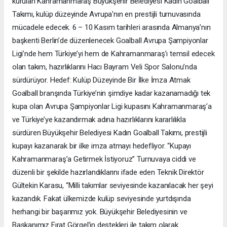
kurulan Kahramanmaraş Büyükşehir Belediyesi Kadın Goalball
Takımı, kulüp düzeyinde Avrupa’nın en prestijli turnuvasında
mücadele edecek. 6 – 10 Kasım tarihleri arasında Almanya’nın
başkenti Berlin’de düzenlenecek Goalball Avrupa Şampiyonlar
Ligi’nde hem Türkiye’yi hem de Kahramanmaraş’ı temsil edecek
olan takım, hazırlıklarını Hacı Bayram Veli Spor Salonu’nda
sürdürüyor. Hedef: Kulüp Düzeyinde Bir İlke İmza Atmak
Goalball branşında Türkiye’nin şimdiye kadar kazanamadığı tek
kupa olan Avrupa Şampiyonlar Ligi kupasını Kahramanmaraş’a
ve Türkiye’ye kazandırmak adına hazırlıklarını kararlılıkla
sürdüren Büyükşehir Belediyesi Kadın Goalball Takımı, prestijli
kupayı kazanarak bir ilke imza atmayı hedefliyor. “Kupayı
Kahramanmaraş’a Getirmek İstiyoruz” Turnuvaya ciddi ve
düzenli bir şekilde hazırlandıklarını ifade eden Teknik Direktör
Gültekin Karasu, “Milli takımlar seviyesinde kazanılacak her şeyi
kazandık. Fakat ülkemizde kulüp seviyesinde yurtdışında
herhangi bir başarımız yok. Büyükşehir Belediyesinin ve
Başkanımız Fırat Görgel’in destekleri ile takım olarak