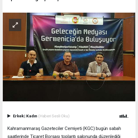
Erkek
|
Kadın
(Haberi Sesli Oku)
Kahramanmaraş Gazeteciler Cemiyeti (KGC) bugün sabah
saatlerinde Ticaret Borsası toplantı salonunda düzenlediği