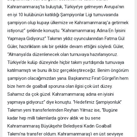
Kahramanmaraş’ta buluştuk, Türkiye’ye gelmeyen Avrupa’nın
en iyi 10 kulübünün katıldığı Şampiyonlar Ligi turnuvasında
şampiyon olup kupayı ülkemize ve Kahramanmaraş’a getirmek
istiyoruz” şeklinde konuştu. “Kahramanmaraş Adına En İyisini
Yapmaya Gidiyoruz” Takımın yıldız oyuncularından Fatma Gül
Güler, hazırlıkların sıkı bir şekilde devam ettiğini söyledi. Güler,
“Almanya’da düzenlenecek olan turnuvaya hazırlanıyoruz.
Türkiye’de kulüp düzeyinde hiçbir takım yurtdışında turnuvaya
katılmamıştı ve bunu ilk biz gerçekleştireceğiz. Benim öngörüm
şampiyon olacağımızdan yana. Başkanımız Fırat Görgel’in hem
bize hem de goalball sporuna olan ilgisi çok üst düzey.
Sahamız da çok güzel. Kahramanmaraş adına en iyisini
yapmaya gidiyoruz” diye konuştu. “Hedefimiz Şampiyonluk”
Takımın yeni transferlerinden Reyhan Yılmaz ise, “Bugüne
kadar hep milli takımlarda görev aldık ve bu sene
Kahramanmaraş Büyükşehir Belediyesi Kadın Goalball
Takımı’na transfer oldum. Kahramanmaraş’ı en üst seviyeye