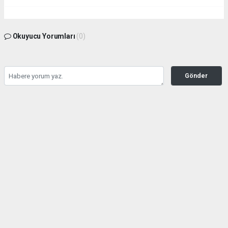
Okuyucu Yorumları
(0)
Gönder
Yorum yazarak Topluluk Kuralları’nı kabul etmiş bulunuyor ve
kahramanmarashaberci.com sitesine yaptığınız yorumunuzla ilgili doğrudan veya
dolaylı tüm sorumluluğu tek başınıza üstleniyorsunuz. Yazılan tüm yorumlardan site
yönetimi hiçbir şekilde sorumlu tutulamaz.
haber paketi
haber scripti
haber yazılımı
Tüm hakları saklı tutulmaktadır.Copyright 2026©
Haber Yazılımı:
Web Aksiyon ®