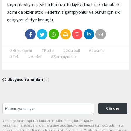
taşımak istiyoruz ve bu turnuva Türkiye adına bir ilk olacak, ilk
adımı da bizler attık. Hedefimiz şampiyonluk ve bunun için sıkı
çalışıyoruz” diye konuştu.
#Büyükşehir
#Kadın
#Goalball
#Takımı
#Tek
#Hedef
#Şampiyonluk
Okuyucu Yorumları
(0)
Gönder
Yorum yazarak Topluluk Kuralları’nı kabul etmiş bulunuyor ve
kahramanmarashaberci.com sitesine yaptığınız yorumunuzla ilgili doğrudan veya
dolaylı tüm sorumluluğu tek başınıza üstleniyorsunuz. Yazılan tüm yorumlardan site