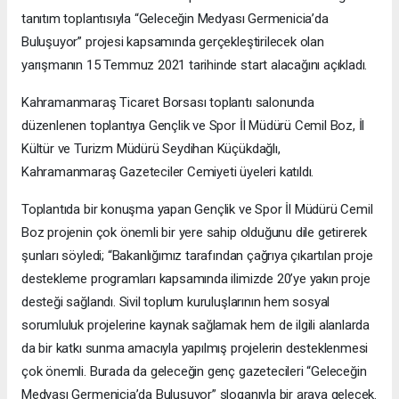
tanıtım toplantısıyla “Geleceğin Medyası Germenicia’da
Buluşuyor” projesi kapsamında gerçekleştirilecek olan
yarışmanın 15 Temmuz 2021 tarihinde start alacağını açıkladı.
Kahramanmaraş Ticaret Borsası toplantı salonunda
düzenlenen toplantıya Gençlik ve Spor İl Müdürü Cemil Boz, İl
Kültür ve Turizm Müdürü Seydihan Küçükdağlı,
Kahramanmaraş Gazeteciler Cemiyeti üyeleri katıldı.
Toplantıda bir konuşma yapan Gençlik ve Spor İl Müdürü Cemil
Boz projenin çok önemli bir yere sahip olduğunu dile getirerek
şunları söyledi; “Bakanlığımız tarafından çağrıya çıkartılan proje
destekleme programları kapsamında ilimizde 20’ye yakın proje
desteği sağlandı. Sivil toplum kuruluşlarının hem sosyal
sorumluluk projelerine kaynak sağlamak hem de ilgili alanlarda
da bir katkı sunma amacıyla yapılmış projelerin desteklenmesi
çok önemli. Burada da geleceğin genç gazetecileri “Geleceğin
Medyası Germenicia’da Buluşuyor” sloganıyla bir araya gelecek.