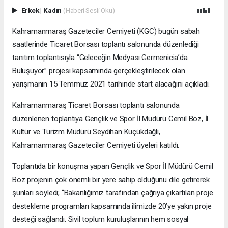
Erkek
|
Kadın
(Haberi Sesli Oku)
Kahramanmaraş Gazeteciler Cemiyeti (KGC) bugün sabah
saatlerinde Ticaret Borsası toplantı salonunda düzenlediği
tanıtım toplantısıyla “Geleceğin Medyası Germenicia’da
Buluşuyor” projesi kapsamında gerçekleştirilecek olan
yarışmanın 15 Temmuz 2021 tarihinde start alacağını açıkladı.
Kahramanmaraş Ticaret Borsası toplantı salonunda
düzenlenen toplantıya Gençlik ve Spor İl Müdürü Cemil Boz, İl
Kültür ve Turizm Müdürü Seydihan Küçükdağlı,
Kahramanmaraş Gazeteciler Cemiyeti üyeleri katıldı.
Toplantıda bir konuşma yapan Gençlik ve Spor İl Müdürü Cemil
Boz projenin çok önemli bir yere sahip olduğunu dile getirerek
şunları söyledi; “Bakanlığımız tarafından çağrıya çıkartılan proje
destekleme programları kapsamında ilimizde 20’ye yakın proje
desteği sağlandı. Sivil toplum kuruluşlarının hem sosyal