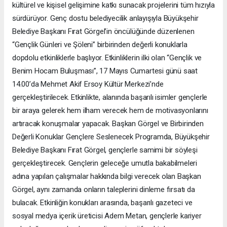
kültürel ve kişisel gelişimine katkı sunacak projelerini tüm hızıyla
sürdürüyor. Genç dostu belediyecilik anlayışıyla Büyükşehir
Belediye Başkanı Fırat Görgel’in öncülüğünde düzenlenen
“Gençlik Günleri ve Şöleni” birbirinden değerli konuklarla
dopdolu etkinliklerle başlıyor. Etkinliklerin ilki olan “Gençlik ve
Benim Hocam Buluşması”, 17 Mayıs Cumartesi günü saat
14.00’da Mehmet Akif Ersoy Kültür Merkezi’nde
gerçekleştirilecek. Etkinlikte, alanında başarılı isimler gençlerle
bir araya gelerek hem ilham verecek hem de motivasyonlarını
artıracak konuşmalar yapacak. Başkan Görgel ve Birbirinden
Değerli Konuklar Gençlere Seslenecek Programda, Büyükşehir
Belediye Başkanı Fırat Görgel, gençlerle samimi bir söyleşi
gerçekleştirecek. Gençlerin geleceğe umutla bakabilmeleri
adına yapılan çalışmalar hakkında bilgi verecek olan Başkan
Görgel, aynı zamanda onların taleplerini dinleme fırsatı da
bulacak. Etkinliğin konukları arasında, başarılı gazeteci ve
sosyal medya içerik üreticisi Adem Metan, gençlerle kariyer