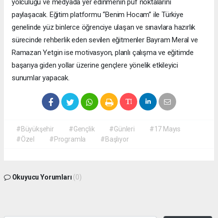
yolculuğu ve medyada yer edinmenin püf noktalarını
paylaşacak. Eğitim platformu “Benim Hocam” ile Türkiye
genelinde yüz binlerce öğrenciye ulaşan ve sınavlara hazırlık
sürecinde rehberlik eden sevilen eğitmenler Bayram Meral ve
Ramazan Yetgin ise motivasyon, planlı çalışma ve eğitimde
başarıya giden yollar üzerine gençlere yönelik etkileyici
sunumlar yapacak.
#Büyükşehir
#Gençlik
#Günleri
#17 Mayıs
#Özel
#Programla
#Başlıyor
Okuyucu Yorumları
(0)