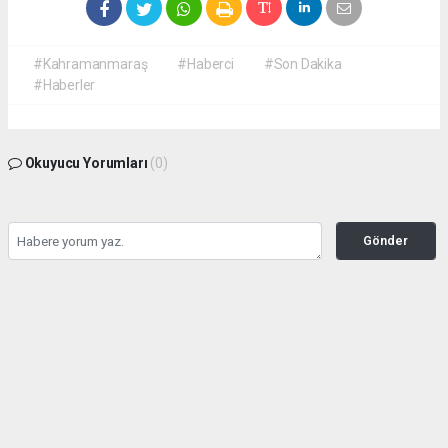
#Kahramanmaraş
#Haberci
#Son Dakika
#Haberler
Okuyucu Yorumları
(0)
Gönder
Yorum yazarak Topluluk Kuralları’nı kabul etmiş bulunuyor ve
kahramanmarashaberci.com sitesine yaptığınız yorumunuzla ilgili doğrudan veya
dolaylı tüm sorumluluğu tek başınıza üstleniyorsunuz. Yazılan tüm yorumlardan site
yönetimi hiçbir şekilde sorumlu tutulamaz.
haber paketi
haber scripti
haber yazılımı