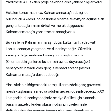
Yardımcısı Ali Eskalen proje hakkında dinleyenlere bilgiler verdi.
Eskalen konuşmasında; Kahramanmaraş’ın da içinde
bulunduğu Akdeniz bölgesindeki sinema televizyon eğitimi alan
genç arkadaşlarımızın dikkat ve merak duygusunu
Kahramanmaraş’a yöneltmeleri amaçlıyoruz.
Bu vesile ile Kahramanmaraş (doğa, kültür, tarih, edebiyat)
konulu senaryo yarışması ve düzenleyeceğiz. Güzel bir
senaryo değerlendirme komisyonu oluşturuyoruz.
(Önümüzdeki günlerde bu isimleri ayrıca duyuracağız.)
senaryoları başarılı olan genç sinemacı arkadaşlarımızı
Kahramanmaraş’a davet edeceğiz.
Yine Akdeniz bölgesindeki komşu illerimizdeki genç gazeteci
meslektaşlarımızla medya ödülleri gecesi düzenleyeceğiz. XXX
kategoride düzenleyeceğimiz medya ödülleri için alanında
başarılı gazetecilerden oluşan iddialı jüri üyelerimizle
değerlendirmeler sonucu başarılı olan meslektaşlarımızı