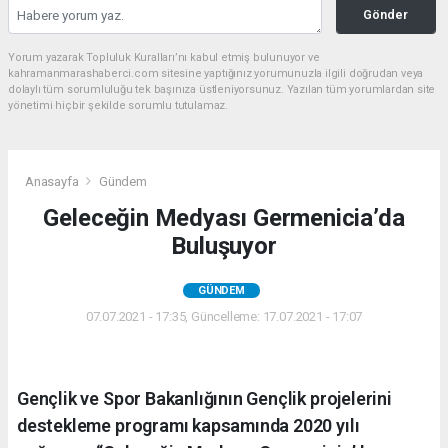
Gönder
Yorum yazarak Topluluk Kuralları’nı kabul etmiş bulunuyor ve
kahramanmarashaberci.com sitesine yaptığınız yorumunuzla ilgili doğrudan veya
dolaylı tüm sorumluluğu tek başınıza üstleniyorsunuz. Yazılan tüm yorumlardan site
yönetimi hiçbir şekilde sorumlu tutulamaz.
Anasayfa
Gündem
Geleceğin Medyası Germenicia’da
Buluşuyor
GÜNDEM
07.07.2021 - 17:35, Güncelleme: 17.07.2021 - 17:07
Gençlik ve Spor Bakanlığının Gençlik projelerini
destekleme programı kapsamında 2020 yılı