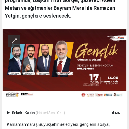
programda; Başkan Fırat Görgel, gazeteci Adem
Metan ve eğitmenler Bayram Meral ile Ramazan
Yetgin, gençlere seslenecek.
Erkek
|
Kadın
(Haberi Sesli Oku)
Kahramanmaraş Büyükşehir Belediyesi, gençlerin sosyal,