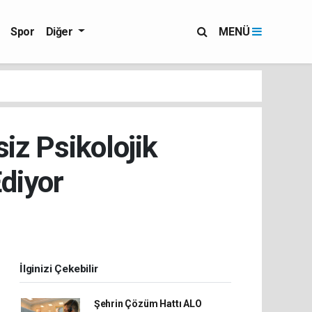
Spor
Diğer
MENÜ
iz Psikolojik
diyor
İlginizi Çekebilir
Şehrin Çözüm Hattı ALO