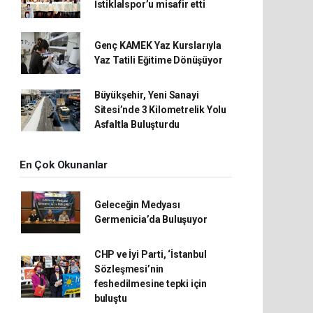
İstiklalspor’u misafir etti
Genç KAMEK Yaz Kurslarıyla
Yaz Tatili Eğitime Dönüşüyor
Büyükşehir, Yeni Sanayi
Sitesi’nde 3 Kilometrelik Yolu
Asfaltla Buluşturdu
En Çok Okunanlar
Geleceğin Medyası
Germenicia’da Buluşuyor
CHP ve İyi Parti, ‘İstanbul
Sözleşmesi’nin
feshedilmesine tepki için
buluştu