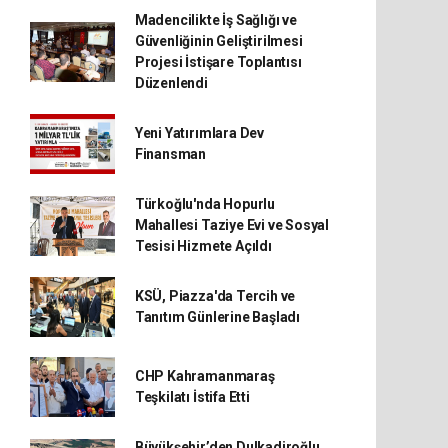
Madencilikte İş Sağlığı ve
Güvenliğinin Geliştirilmesi
Projesi İstişare Toplantısı
Düzenlendi
Yeni Yatırımlara Dev
Finansman
Türkoğlu'nda Hopurlu
Mahallesi Taziye Evi ve Sosyal
Tesisi Hizmete Açıldı
KSÜ, Piazza'da Tercih ve
Tanıtım Günlerine Başladı
CHP Kahramanmaraş
Teşkilatı İstifa Etti
Büyükşehir’den Dulkadiroğlu