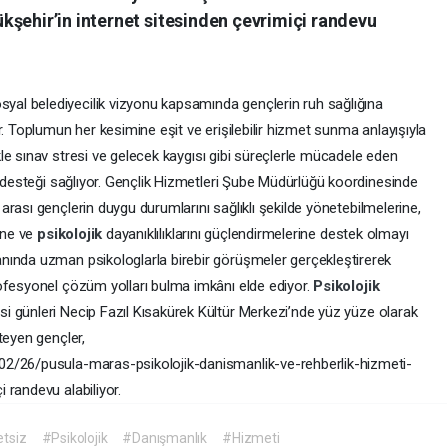
kşehir’in internet sitesinden çevrimiçi randevu
osyal belediyecilik vizyonu kapsamında gençlerin ruh sağlığına
r. Toplumun her kesimine eşit ve erişilebilir hizmet sunma anlayışıyla
ikle sınav stresi ve gelecek kaygısı gibi süreçlerle mücadele eden
desteği sağlıyor. Gençlik Hizmetleri Şube Müdürlüğü koordinesinde
arası gençlerin duygu durumlarını sağlıklı şekilde yönetebilmelerine,
rine ve
psikolojik
dayanıklılıklarını güçlendirmelerine destek olmayı
nında uzman psikologlarla birebir görüşmeler gerçekleştirerek
ofesyonel çözüm yolları bulma imkânı elde ediyor.
Psikolojik
i günleri Necip Fazıl Kısakürek Kültür Merkezi’nde yüz yüze olarak
teyen gençler,
02/26/pusula-maras-psikolojik-danismanlik-ve-rehberlik-hizmeti-
 randevu alabiliyor.
tsiz
#Psikolojik
#Danışmanlık
#Hizmeti