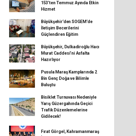
153’ten Temmuz Ayında Etkin
Hizmet
Büyükşehir’den SOGEM’de
İletişim Becerilerini
Güçlendiren Eğitim
Büyükşehir, Dulkadiroğlu Hacı
Murat Caddesi’ni Asfalta
Hazırlıyor
Pusula Maraş Kamplarında 2
Bin Genç Doğa ve Bilimle
Buluştu
Bisiklet Turnuvası Nedeniyle
Yarış Güzergahında Geçici
Trafik Düzenlemelerine
Gidilecek!
Fırat Görgel, Kahramanmaraş