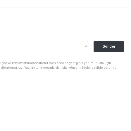
Gönder
unuyor ve kahramanmarashaberci.com sitesine yaptığınız yorumunuzla ilgili
stleniyorsunuz. Yazılan tüm yorumlardan site yönetimi hiçbir şekilde sorumlu