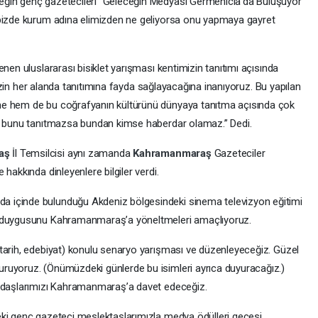
eğin genç gazetecileri “Geleceğin Medyası Germenicia’da Buluşuyor”
 bizde kurum adına elimizden ne geliyorsa onu yapmaya gayret
nen uluslararası bisiklet yarışması kentimizin tanıtımı açısında
imizin her alanda tanıtımına fayda sağlayacağına inanıyoruz. Bu yapılan
me hem de bu coğrafyanın kültürünü dünyaya tanıtma açısında çok
er bunu tanıtmazsa bundan kimse haberdar olamaz.” Dedi.
aş
İl Temsilcisi aynı zamanda
Kahramanmaraş
Gazeteciler
hakkında dinleyenlere bilgiler verdi.
 içinde bulunduğu Akdeniz bölgesindeki sinema televizyon eğitimi
k duygusunu Kahramanmaraş’a yöneltmeleri amaçlıyoruz.
, tarih, edebiyat) konulu senaryo yarışması ve düzenleyeceğiz. Güzel
ruyoruz. (Önümüzdeki günlerde bu isimleri ayrıca duyuracağız.)
kadaşlarımızı Kahramanmaraş’a davet edeceğiz.
eki genç gazeteci meslektaşlarımızla medya ödülleri gecesi