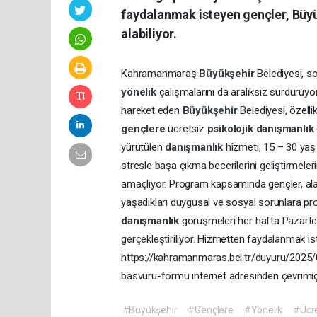
faydalanmak isteyen gençler, Büyü
alabiliyor.
Kahramanmaraş
Büyükşehir
Belediyesi, s
yönelik
çalışmalarını da aralıksız sürdürüyo
hareket eden
Büyükşehir
Belediyesi, özell
gençlere
ücretsiz
psikolojik
danışmanlık
yürütülen
danışmanlık
hizmeti, 15 – 30 yaş 
stresle başa çıkma becerilerini geliştirmele
amaçlıyor. Program kapsamında gençler, ala
yaşadıkları duygusal ve sosyal sorunlara pr
danışmanlık
görüşmeleri her hafta Pazartes
gerçekleştiriliyor. Hizmetten faydalanmak is
https://kahramanmaras.bel.tr/duyuru/2025/
basvuru-formu internet adresinden çevrimiçi
#Büyükşehir
#Gençlere
#Yönelik
#Ücre