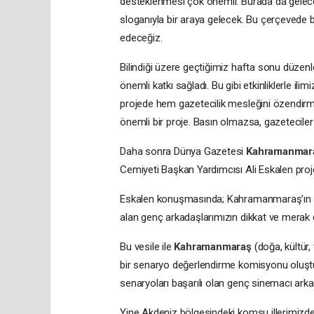
desteklenmesi çok önemli. Burada da gelec
sloganıyla bir araya gelecek. Bu çerçevede
edeceğiz.
Bilindiği üzere geçtiğimiz hafta sonu düzenle
önemli katkı sağladı. Bu gibi etkinliklerle il
projede hem gazetecilik mesleğini özendir
önemli bir proje. Basın olmazsa, gazetecil
Daha sonra Dünya Gazetesi
Kahramanmar
Cemiyeti Başkan Yardımcısı Ali Eskalen proje 
Eskalen konuşmasında; Kahramanmaraş’ın da
alan genç arkadaşlarımızın dikkat ve mera
Bu vesile ile
Kahramanmaraş
(doğa, kültür
bir senaryo değerlendirme komisyonu oluştu
senaryoları başarılı olan genç sinemacı ar
Yine Akdeniz bölgesindeki komşu illerimizd