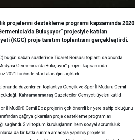
çlik projelerini destekleme programı kapsamında 2020
Germenicia’da Buluşuyor” projesiyle katılan
i (KGC) proje tanıtım toplantısını gerçekleştirdi.
C) bugün sabah saatlerinde Ticaret Borsası toplantı salonunda
in Medyası Germenicia’da Buluşuyor” projesi kapsamında
z 2021 tarihinde start alacağını açıkladı.
salonunda düzenlenen toplantıya Gençlik ve Spor İl Müdürü Cemil
üçükdağlı,
Kahramanmaraş
Gazeteciler Cemiyeti üyeleri katıldı.
or İl Müdürü Cemil Boz projenin çok önemli bir yere sahip olduğunu
 tarafından çağrıya çıkartılan proje destekleme programları
ği sağlandı. Sivil toplum kuruluşlarının hem sosyal sorumluluk
anlarda da bir katkı sunma amacıyla yapılmış projelerin