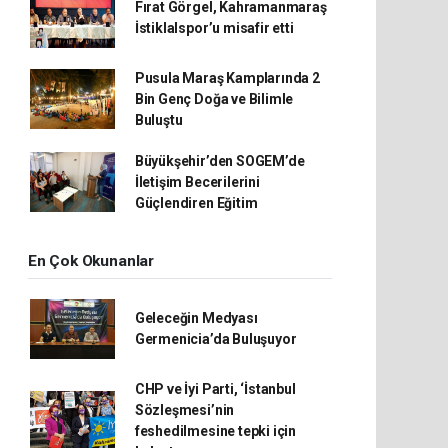
Fırat Görgel, Kahramanmaraş
İstiklalspor’u misafir etti
Pusula Maraş Kamplarında 2
Bin Genç Doğa ve Bilimle
Buluştu
Büyükşehir’den SOGEM’de
İletişim Becerilerini
Güçlendiren Eğitim
En Çok Okunanlar
Geleceğin Medyası
Germenicia’da Buluşuyor
CHP ve İyi Parti, ‘İstanbul
Sözleşmesi’nin
feshedilmesine tepki için