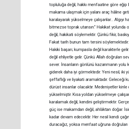
topluluğa değil, hakkı menfaatine göre eğip 
makama ulaşmak için yalanı araç hâline getire
karalayarak yükselmeye çalışanlar… Algıyı ha
bitmezse toprak utansın.” Hakikat yolunda ola
değil, hakikati söylemektir. Çünkü fikir, baskı
Fakat tarih bunun tam tersini söylemektedir
Hakiki başarı; kumpasla değil karakterle gelir. 
değil ehliyetle gelir. Çünkü Allah doğruları s
sever. İnsanların gönlünü kazanmanın yolu 
giderek daha iyi görmektedir. Yeni nesil, iki y
şeffaflığı ve liyakati aramaktadır. Geleceği kur
dürüst insanlar olacaktır. Medeniyetler kinl
yükselmiştir. Kısa yoldan yükselmeye çalışa
karalamak değil, kendini geliştirmektir. Gerçe
güç ise makamdan değil, ahlâktan doğar. İsim
kadar devam edecektir. Her nesil kendi çağını
duracağız, yoksa menfaat uğruna doğruları e