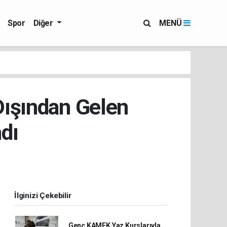
Spor
Diğer
MENÜ
 Dışından Gelen
ndı
İlginizi Çekebilir
Genç KAMEK Yaz Kurslarıyla