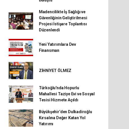
buluştu
Madencilikte İş Sağlığı ve
Güvenliğinin Geliştirilmesi
Projesi İstişare Toplantısı
Düzenlendi
Yeni Yatırımlara Dev
Finansman
ZİHNİYET ÖLMEZ
Türkoğlu'nda Hopurlu
Mahallesi Taziye Evi ve Sosyal
Tesisi Hizmete Açıldı
Büyükşehir’den Dulkadiroğlu
Kırsalına Değer Katan Yol
Yatırımı