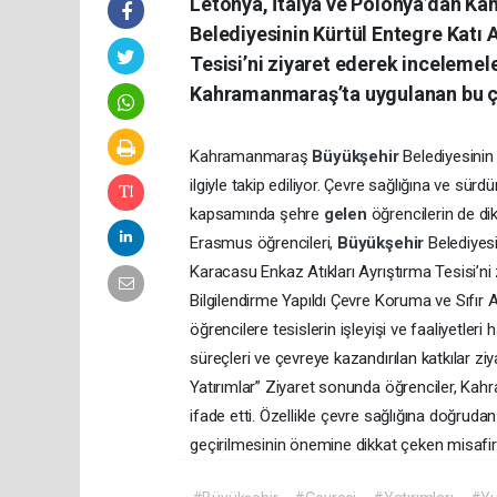
Letonya, İtalya ve Polonya’dan K
Belediyesinin Kürtül Entegre Katı A
Tesisi’ni ziyaret ederek incelemel
Kahramanmaraş’ta uygulanan bu çevr
Kahramanmaraş
Büyükşehir
Belediyesini
ilgiyle takip ediliyor. Çevre sağlığına ve sür
kapsamında şehre
gelen
öğrencilerin de d
Erasmus öğrencileri,
Büyükşehir
Belediyesi
Karacasu Enkaz Atıkları Ayrıştırma Tesisi’ni
Bilgilendirme Yapıldı Çevre Koruma ve Sıfır A
öğrencilere tesislerin işleyişi ve faaliyetleri 
süreçleri ve çevreye kazandırılan katkılar ziya
Yatırımlar” Ziyaret sonunda öğrenciler, Kahr
ifade etti. Özellikle çevre sağlığına doğruda
geçirilmesinin önemine dikkat çeken misafirler,