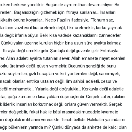
büken herkese yöneliktir. Bugün de aynı imtihan devam ediyor. Bir
nler… Başarısızlığını gizlemek için iftiraya sarılanlar… İnsanları
kikatin önüne koyanlar… Necip Fazıl’ın ifadesiyle, “Tohum saç,
nların vazifesi iftira üretmek değil, fikir üretmektir; korku yaymak
yla değil; irfanla büyür. Belki kısa vadede kazandıklarını zannederler.
. Çünkü yalan üzerine kurulan hiçbir bina uzun süre ayakta kalmaz.
İftirayla değil emekle gelir. Şantajla değil güvenle gelir. Entrikayla
ever. Allah adaleti ayakta tutanları sever. Allah emanete riayet edenleri
korku üretmek değil, güven vermektir. Bugünün gençliği de bunu
üzlü söylemleri, gizli hesapları ve kirli yöntemleri değil; samimiyeti,
acak olanlar, entrika ustaları değil; ilim sahibi, adaletli, cesur ve
e değil merhametle… Yalanla değil doğrulukla… Korkuyla değil adaletle
nlar, çoğu zaman en kısa yoldan düşmüşlerdir. Gerçek zafer; rakibini
k liderlik; insanları korkutmak değil, onlara güven vermektir. Gerçek
ler değişebilir; fakat hak ile bâtıl arasındaki mücadele kıyamete
n doğruluk imtihanını verecektir. Tercih bellidir: Hakikatin yanında mı
ğip bükenlerin yanında mı? Çünkü dünyada da ahirette de kalıcı olan