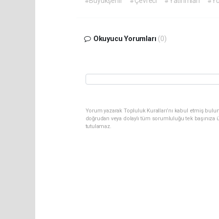
#Büyükşehir
#Çevreci
#Yatırımları
#Yu
Okuyucu Yorumları
(0)
Yorum yazarak Topluluk Kuralları’nı kabul etmiş bul
doğrudan veya dolaylı tüm sorumluluğu tek başınıza ü
tutulamaz.