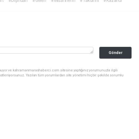
rt
#Dışından
#Gelen
#Misafirlerin
#Takdirini
#Kazandı
Gönder
unuyor ve kahramanmarashaberci.com sitesine yaptığınız yorumunuzla ilgili
stleniyorsunuz. Yazılan tüm yorumlardan site yönetimi hiçbir şekilde sorumlu