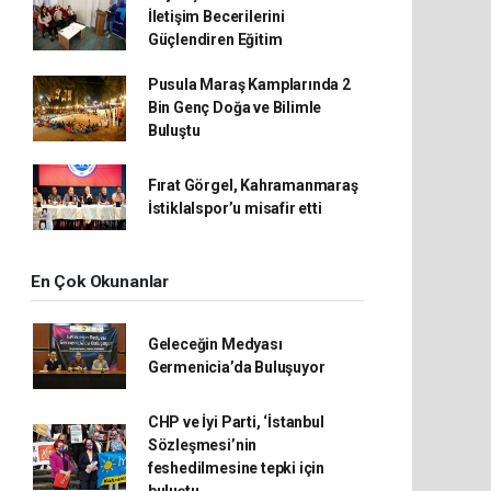
İletişim Becerilerini
Güçlendiren Eğitim
Pusula Maraş Kamplarında 2
Bin Genç Doğa ve Bilimle
Buluştu
Fırat Görgel, Kahramanmaraş
İstiklalspor’u misafir etti
En Çok Okunanlar
Geleceğin Medyası
Germenicia’da Buluşuyor
CHP ve İyi Parti, ‘İstanbul
Sözleşmesi’nin
feshedilmesine tepki için