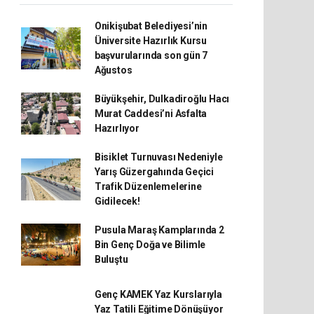
Onikişubat Belediyesi’nin
Üniversite Hazırlık Kursu
başvurularında son gün 7
Ağustos
Büyükşehir, Dulkadiroğlu Hacı
Murat Caddesi’ni Asfalta
Hazırlıyor
Bisiklet Turnuvası Nedeniyle
Yarış Güzergahında Geçici
Trafik Düzenlemelerine
Gidilecek!
Pusula Maraş Kamplarında 2
Bin Genç Doğa ve Bilimle
Buluştu
Genç KAMEK Yaz Kurslarıyla
Yaz Tatili Eğitime Dönüşüyor