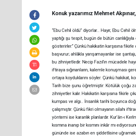
Konuk yazarımız Mehmet Akpınar, 
“Ebu Cehil öldü” diyorlar… Hayır, Ebu Cehil ö
yaptığı şu tespit, bugün de bütün canlılığıyl
gösterirler.” Çünkü hakikatin karşısına fikirl
başvurur; ahlâkla yarışamayanlar ise şantajı,
bu zihniyetledir. Necip Fazıl’ın mücadele haya
iftiraya sığınanların, kalemle konuşması gere
ortaya koyduklarını söyler. Çünkü hakikat, ko
Tarih bize şunu öğretmiştir: Kötülük çoğu za
zihniyetler kalır. Hakikatin karşısına fikirle çı
kumpas ve algı… İnsanlık tarihi boyunca doğr
çalışmıştır. Çünkü fikri olmayanın silahı ift
yöntemi ise karanlık planlardır. Kur’ân-ı Kerî
kısmına inanıp bir kısmını inkâr mı ediyorsu
gününde ise azabın en şiddetlisine uğramakt