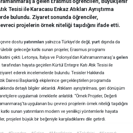
ahramanmaraş’a gelen Erasmus öğrencileri, Büyükşehir
tık Tesisi ile Karacasu Enkaz Atıkları Ayrıştırma
erde bulundu. Ziyaret sonunda öğrenciler,
eci projelerin örnek niteliği taşıdığını ifade etti.
n çevre dostu
yatırımları
yalnızca Türkiye’de değil,
yurt
dışında da
dürülebilir geleceğe katkı sunan projeler, Erasmus programı
ikkatini çekti. Letonya, İtalya ve Polonya’dan Kahramanmaraş’a
gelen
 tarafından hayata geçirilen Kürtül Entegre Katı Atık Tesisi ile
 ziyaret ederek incelemelerde bulundu. Tesisler Hakkında
tık Dairesi Başkanlığı ekiplerince gerçekleştirilen programda
hakkında detaylı bilgiler aktarıldı. Atıkların ayrıştırılması, geri dönüşüm
retçilere uygulamalı örneklerle anlatıldı. “Örnek Projeler, Değerli
amanmaraş’ta uygulanan bu çevreci projelerin örnek niteliği taşıdığını
n katkı sunan yatırımların modern ve yenilikçi yöntemlerle hayata
 projeleri büyük bir beğeniyle karşıladıklarını dile getirdi.