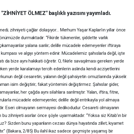
"ZİHNİYET ÖLMEZ" başlıklı yazısını yayımladı.
lmedi; zihniyeti çağlar dolaşıyor… Merhum Yaşar Kaplan’ın yıllar önce
a önümüzde durmaktadır: “Fikirde tükenenler, şiddette varlık
e çıkamayanlar yalana sarılır; delille mücadele edemeyenler iftiraya
 kumpası ve algıyı yöntem edinir. Mücadelemiz şahıslarla değil, işte
tı da bize aynı hakikati öğretir. O, fikirle savaşılması gereken yerde
ken yerde karalamayı tercih edenlerin aslında kendi acziyetlerini
rkunun değil cesaretin; yalanın değil şahsiyetin omuzlarında yükselir.
man isim değiştirir; fakat yöntemini değiştirmez. Şahıslar gider,
kamayanlar, her çağda aynı silahlara sarılmıştır: Yalan, iftira, fitne,
ularla mücadele edemeyenler, delille değil entrikayla yol almaya
iradır. Eseri olmayanın sermayesi dedikodudur. Cesareti olmayanın
m bu zihniyeti asırlar önce şöyle uyarmaktadır: “Yoksa siz Kitab’ın bir
nuz? Sizden bunu yapanların cezası dünya hayatında zillet; kıyamet
ır.” (Bakara, 2/85) Bu ilahî ikaz sadece geçmişte yaşamış bir