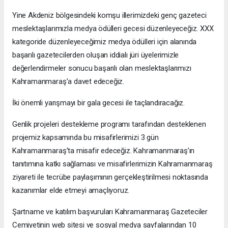
Yine Akdeniz bölgesindeki komşu illerimizdeki genç gazeteci
meslektaşlarımızla medya ödülleri gecesi düzenleyeceğiz. XXX
kategoride düzenleyeceğimiz medya ödülleri için alanında
başarılı gazetecilerden oluşan iddialı jüri üyelerimizle
değerlendirmeler sonucu başarılı olan meslektaşlarımızı
Kahramanmaraş’a davet edeceğiz.
İki önemli yarışmayı bir gala gecesi ile taçlandıracağız.
Genlik projeleri destekleme programı tarafından desteklenen
projemiz kapsamında bu misafirlerimizi 3 gün
Kahramanmaraş’ta misafir edeceğiz. Kahramanmaraş’ın
tanıtımına katkı sağlaması ve misafirlerimizin Kahramanmaraş
ziyareti ile tecrübe paylaşımının gerçekleştirilmesi noktasında
kazanımlar elde etmeyi amaçlıyoruz.
Şartname ve katılım başvuruları Kahramanmaraş Gazeteciler
Cemiyetinin web sitesi ve sosyal medya sayfalarından 10