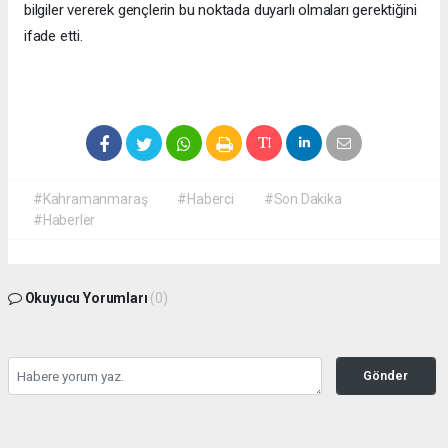
bilgiler vererek gençlerin bu noktada duyarlı olmaları gerektiğini
ifade etti.
#Kahramanmaraş
#Haberci
#Son Dakika
#Haberler
Okuyucu Yorumları
(0)
Gönder
Yorum yazarak Topluluk Kuralları’nı kabul etmiş bulunuyor ve
kahramanmarashaberci.com sitesine yaptığınız yorumunuzla ilgili doğrudan veya