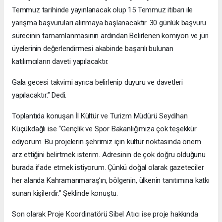
Temmuz tarihinde yayınlanacak olup 15 Temmuz itibarı ile
yarışma başvuruları alınmaya başlanacaktır. 30 günlük başvuru
sürecinin tamamlanmasının ardından Belirlenen komiyon ve jüri
üyelerinin değerlendirmesi akabinde başarılı bulunan
katılımcıların daveti yapılacaktır.
Gala gecesi takvimi ayrıca belirlenip duyuru ve davetleri
yapılacaktır.” Dedi.
Toplantıda konuşan İl Kültür ve Turizm Müdürü Seydihan
Küçükdağlı ise “Gençlik ve Spor Bakanlığımıza çok teşekkür
ediyorum. Bu projelerin şehrimiz için kültür noktasında önem
arz ettiğini belirtmek isterim. Adresinin de çok doğru olduğunu
burada ifade etmek istiyorum. Çünkü doğal olarak gazeteciler
her alanda Kahramanmaraş’ın, bölgenin, ülkenin tanıtımına katkı
sunan kişilerdir.” Şeklinde konuştu.
Son olarak Proje Koordinatörü Sibel Atıcı ise proje hakkında