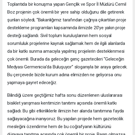
Toplantıda bir konuşma yapan Gençlik ve Spor İl Müdürü Cemil
Boz projenin çok önemli bir yere sahip olduğunu dile getirerek
şunları söyledi; “Bakanlığımız tarafından çağrıya çıkartılan proje
destekleme programları kapsamında ilimizde 20’ye yakın proje
desteği sağlandı. Sivil toplum kuruluşlarının hem sosyal
sorumluluk projelerine kaynak sağlamak hem de ilgili alanlarda
da bir katkı sunma amacıyla yapılmış projelerin desteklenmesi
çok önemli. Burada da geleceğin genç gazetecileri “Geleceğin
Medyası Germenicia’da Buluşuyor” sloganıyla bir araya gelecek.
Bu çerçevede bizde kurum adına elimizden ne geliyorsa onu
yapmaya gayret edeceğiz.
Bilindiği üzere geçtiğimiz hafta sonu düzenlenen uluslararası
bisiklet yarışması kentimizin tanıtımı açısında önemli katkı
sağladı. Bu gibi etkinliklerle ilimizin her alanda tanıtımına fayda
sağlayacağına inanıyoruz. Bu yapılan projede hem gazetecilik
mesleğini özendirme hem de bu coğrafyanın kültürünü
dünyaya tanıtma açısında çok önemli bir proje. Basın olmazsa,