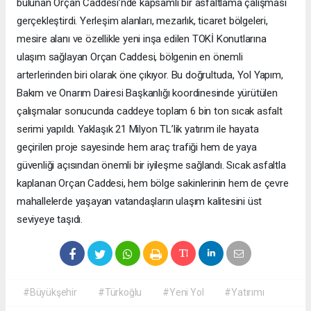
bulunan Orçan Caddesi’nde kapsamlı bir asfaltlama çalışması
gerçekleştirdi. Yerleşim alanları, mezarlık, ticaret bölgeleri,
mesire alanı ve özellikle yeni inşa edilen TOKİ Konutlarına
ulaşım sağlayan Orçan Caddesi, bölgenin en önemli
arterlerinden biri olarak öne çıkıyor. Bu doğrultuda, Yol Yapım,
Bakım ve Onarım Dairesi Başkanlığı koordinesinde yürütülen
çalışmalar sonucunda caddeye toplam 6 bin ton sıcak asfalt
serimi yapıldı. Yaklaşık 21 Milyon TL’lik yatırım ile hayata
geçirilen proje sayesinde hem araç trafiği hem de yaya
güvenliği açısından önemli bir iyileşme sağlandı. Sıcak asfaltla
kaplanan Orçan Caddesi, hem bölge sakinlerinin hem de çevre
mahallelerde yaşayan vatandaşların ulaşım kalitesini üst
seviyeye taşıdı.
#Büyükşehir
#Türkoğlu
#Yeni Yol
#Yatırımı