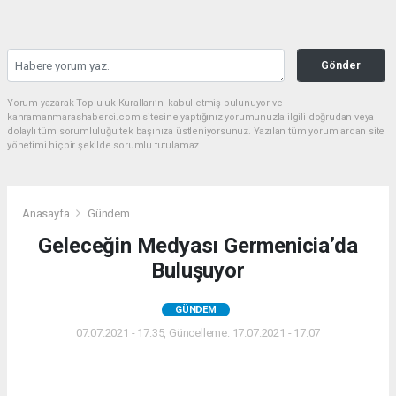
Gönder
Yorum yazarak Topluluk Kuralları’nı kabul etmiş bulunuyor ve
kahramanmarashaberci.com sitesine yaptığınız yorumunuzla ilgili doğrudan veya
dolaylı tüm sorumluluğu tek başınıza üstleniyorsunuz. Yazılan tüm yorumlardan site
yönetimi hiçbir şekilde sorumlu tutulamaz.
Anasayfa
Gündem
Geleceğin Medyası Germenicia’da
Buluşuyor
GÜNDEM
07.07.2021 - 17:35, Güncelleme: 17.07.2021 - 17:07