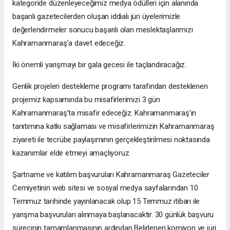
kategoride düzenleyeceğimiz medya ödülleri için alanında
başarılı gazetecilerden oluşan iddialı jüri üyelerimizle
değerlendirmeler sonucu başarılı olan meslektaşlarımızı
Kahramanmaraş’a davet edeceğiz.
İki önemli yarışmayı bir gala gecesi ile taçlandıracağız.
Genlik projeleri destekleme programı tarafından desteklenen
projemiz kapsamında bu misafirlerimizi 3 gün
Kahramanmaraş’ta misafir edeceğiz. Kahramanmaraş’ın
tanıtımına katkı sağlaması ve misafirlerimizin Kahramanmaraş
ziyareti ile tecrübe paylaşımının gerçekleştirilmesi noktasında
kazanımlar elde etmeyi amaçlıyoruz.
Şartname ve katılım başvuruları Kahramanmaraş Gazeteciler
Cemiyetinin web sitesi ve sosyal medya sayfalarından 10
Temmuz tarihinde yayınlanacak olup 15 Temmuz itibarı ile
yarışma başvuruları alınmaya başlanacaktır. 30 günlük başvuru
sürecinin tamamlanmasının ardından Belirlenen komiyon ve jüri