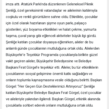
imza attı. Atatürk Parkı’nda düzenlenen Geleneksel Piknik
Şenliği, özel gereksinimli vatandaşlar ve ailelerinin katılımıyla
coşkulu ve renkli görüntülere sahne oldu. Etkinlikte, çocuklar
için özel olarak hazırlanan şişme oyun parkı, palyaço
gösterileri, yüz boyama etkinlikleri ve halat çekme, yumurta
taşıma, çuval yarışı gibi eğlenceli aktiviteler büyük ilgi gördü.
Şenliğe katılan çocuklar doyasıya eğlenirken, aileler de bu
anlamlı günde çocuklarının mutluluğuna ortak oldu. Ailelerden
Büyükşehir’e Teşekkür Programda çocuklarıyla birlikte güzel
vakit geçiren aileler, Büyükşehir Belediyesine ve Belediye
Başkanı Fırat Görgel’e teşekkür etti. Aileler, bu tür etkinliklerin
çocuklarının sosyal gelişimine önemli katkı sağladığını ve
onların toplumla kaynaşmasına vesile olduğunu belirtti. Başkan
Görgel: “Her Geçen Gün Desteklerimizi Artırıyoruz” Şenliğe
katılan Büyükşehir Belediye Başkanı Fırat Görgel, özel çocuklar
ve aileleriyle yakından ilgilendi. Başkan Görgel, etkinlik alanında
çocuklarla sohbet ederek onların mutluluğuna ortak oldu.