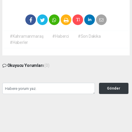
#Kahramanmaraş
#Haberci
#Son Dakika
#Haberler
Okuyucu Yorumları
(0)
Gönder
Yorum yazarak Topluluk Kuralları’nı kabul etmiş bulunuyor ve
kahramanmarashaberci.com sitesine yaptığınız yorumunuzla ilgili doğrudan veya
dolaylı tüm sorumluluğu tek başınıza üstleniyorsunuz. Yazılan tüm yorumlardan site
yönetimi hiçbir şekilde sorumlu tutulamaz.