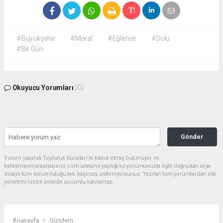
#Büyükşehir
#Moral
#Eğlence
#Dolu
#Bir Gün
Okuyucu Yorumları
(0)
Gönder
Yorum yazarak Topluluk Kuralları’nı kabul etmiş bulunuyor ve
kahramanmarashaberci.com sitesine yaptığınız yorumunuzla ilgili doğrudan veya
dolaylı tüm sorumluluğu tek başınıza üstleniyorsunuz. Yazılan tüm yorumlardan site
yönetimi hiçbir şekilde sorumlu tutulamaz.
Anasayfa
Gündem