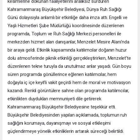
kesimlerine dokunan faaliyetlerini aralıksız sürdüren
Kahramanmaraş Büyükşehir Belediyesi, Dünya Ruh Sağlığı
Günü dolayısıyla anlamlı bir etkinliğe daha imza attı. Engelli ve
Yaşlı Hizmetleri Şube Müdürlüğü koordinesinde düzenlenen
programda, Toplum ve Ruh Sağlığı Merkezi personelleri ile
merkezden hizmet alan danışanlar, Menzelet Mesire Alanı’nda
bir araya geldi. Etkinlik kapsamında katılımcılar doğanın huzur
dolu atmosferinde piknik etkinliği gerçekleştirirken, Menzelet’te
düzenlenen tekne turuyla da unutulmaz anlar yaşadı. Gün boyu
süren programda gönüllerince eğlenen katılımcılar, hem
doğayla iç içe keyifli vakit geçirdi hem de moral ve motivasyon
kazandı. Renkli görüntülere sahne olan programda katılımcılar,
etkinlikten duydukları memnuniyeti dile getirerek
Kahramanmaraş Büyükşehir Belediyesine teşekkür etti.
Büyükşehir Belediyesinden yapılan açıklamada, toplumun ruh
sağlığını korumaya, dayanışmayı ve sosyal etkileşimi
güçlendirmeye yönelik etkinliklerin artarak süreceği belirtildi.