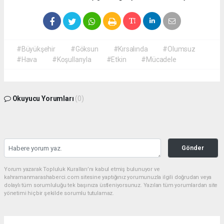
#Büyükşehir
#Göksun
#Kırsalında
#Olumsuz
#Hava
#Koşullarıyla
#Etkin
#Mücadele
Okuyucu Yorumları
(0)
Gönder
Yorum yazarak Topluluk Kuralları’nı kabul etmiş bulunuyor ve
kahramanmarashaberci.com sitesine yaptığınız yorumunuzla ilgili doğrudan veya
dolaylı tüm sorumluluğu tek başınıza üstleniyorsunuz. Yazılan tüm yorumlardan site
yönetimi hiçbir şekilde sorumlu tutulamaz.