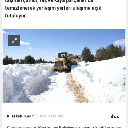
taşınan çamur, taş ve kaya parçaları da
temizlenerek yerleşim yerleri ulaşıma açık
tutuluyor.
Erkek
|
Kadın
(Haberi Sesli Oku)
Kahramanmaraş Büyükşehir Belediyesi, şehrin yüksek kesimleri