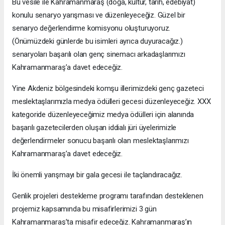
Bu vesile ile Kahramanmaraş (doğa, kültür, tarih, edebiyat)
konulu senaryo yarışması ve düzenleyeceğiz. Güzel bir
senaryo değerlendirme komisyonu oluşturuyoruz.
(Önümüzdeki günlerde bu isimleri ayrıca duyuracağız.)
senaryoları başarılı olan genç sinemacı arkadaşlarımızı
Kahramanmaraş’a davet edeceğiz.
Yine Akdeniz bölgesindeki komşu illerimizdeki genç gazeteci
meslektaşlarımızla medya ödülleri gecesi düzenleyeceğiz. XXX
kategoride düzenleyeceğimiz medya ödülleri için alanında
başarılı gazetecilerden oluşan iddialı jüri üyelerimizle
değerlendirmeler sonucu başarılı olan meslektaşlarımızı
Kahramanmaraş’a davet edeceğiz.
İki önemli yarışmayı bir gala gecesi ile taçlandıracağız.
Genlik projeleri destekleme programı tarafından desteklenen
projemiz kapsamında bu misafirlerimizi 3 gün
Kahramanmaraş’ta misafir edeceğiz. Kahramanmaraş’ın