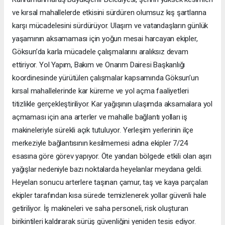
ve kırsal mahallelerde etkisini sürdüren olumsuz kış şartlarına
karşı mücadelesini sürdürüyor. Ulaşım ve vatandaşların günlük
yaşamının aksamaması için yoğun mesai harcayan ekipler,
Göksun’da karla mücadele çalışmalarını aralıksız devam
ettiriyor. Yol Yapım, Bakım ve Onarım Dairesi Başkanlığı
koordinesinde yürütülen çalışmalar kapsamında Göksun’un
kırsal mahallelerinde kar küreme ve yol açma faaliyetleri
titizlikle gerçekleştiriliyor. Kar yağışının ulaşımda aksamalara yol
açmaması için ana arterler ve mahalle bağlantı yolları iş
makineleriyle sürekli açık tutuluyor. Yerleşim yerlerinin ilçe
merkeziyle bağlantısının kesilmemesi adına ekipler 7/24
esasına göre görev yapıyor. Öte yandan bölgede etkili olan aşırı
yağışlar nedeniyle bazı noktalarda heyelanlar meydana geldi.
Heyelan sonucu arterlere taşınan çamur, taş ve kaya parçaları
ekipler tarafından kısa sürede temizlenerek yollar güvenli hale
getiriliyor. İş makineleri ve saha personeli, risk oluşturan
birikintileri kaldırarak sürüş güvenliğini yeniden tesis ediyor.