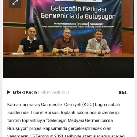
Erkek
|
Kadın
(Haberi Sesli Oku)
Kahramanmaraş Gazeteciler Cemiyeti (KGC) bugün sabah
saatlerinde Ticaret Borsası toplantı salonunda düzenlediği
tanıtım toplantısıyla “Geleceğin Medyası Germenicia’da
Buluşuyor” projesi kapsamında gerçekleştirilecek olan
yarışmanın 15 Temmuz 2021 tarihinde start alacağını açıkladı.