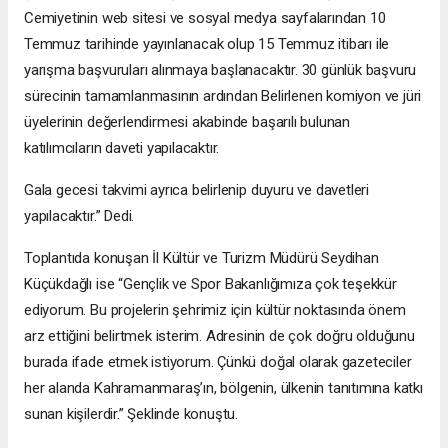
Cemiyetinin web sitesi ve sosyal medya sayfalarından 10
Temmuz tarihinde yayınlanacak olup 15 Temmuz itibarı ile
yarışma başvuruları alınmaya başlanacaktır. 30 günlük başvuru
sürecinin tamamlanmasının ardından Belirlenen komiyon ve jüri
üyelerinin değerlendirmesi akabinde başarılı bulunan
katılımcıların daveti yapılacaktır.
Gala gecesi takvimi ayrıca belirlenip duyuru ve davetleri
yapılacaktır.” Dedi.
Toplantıda konuşan İl Kültür ve Turizm Müdürü Seydihan
Küçükdağlı ise “Gençlik ve Spor Bakanlığımıza çok teşekkür
ediyorum. Bu projelerin şehrimiz için kültür noktasında önem
arz ettiğini belirtmek isterim. Adresinin de çok doğru olduğunu
burada ifade etmek istiyorum. Çünkü doğal olarak gazeteciler
her alanda Kahramanmaraş’ın, bölgenin, ülkenin tanıtımına katkı
sunan kişilerdir.” Şeklinde konuştu.