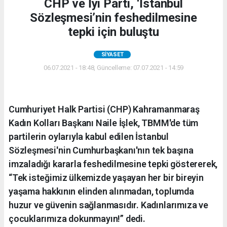
CHP ve İyi Parti, ‘İstanbul
Sözleşmesi’nin feshedilmesine
tepki için buluştu
SIYASET
06.07.2021 - 18:48, Güncelleme: 07.07.2021 - 14:59
Cumhuriyet Halk Partisi (CHP) Kahramanmaraş
Kadın Kolları Başkanı Naile İşlek, TBMM'de tüm
partilerin oylarıyla kabul edilen İstanbul
Sözleşmesi'nin Cumhurbaşkanı'nın tek başına
imzaladığı kararla feshedilmesine tepki göstererek,
“Tek isteğimiz ülkemizde yaşayan her bir bireyin
yaşama hakkının elinden alınmadan, toplumda
huzur ve güvenin sağlanmasıdır. Kadınlarımıza ve
çocuklarımıza dokunmayın!” dedi.