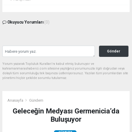
Okuyucu Yorumları
(0)
Gönder
Yorum yazarak Topluluk Kuralları’nı kabul etmiş bulunuyor ve
kahramanmarashaberci.com sitesine yaptığınız yorumunuzla ilgili doğrudan veya
dolaylı tüm sorumluluğu tek başınıza üstleniyorsunuz. Yazılan tüm yorumlardan site
yönetimi hiçbir şekilde sorumlu tutulamaz.
Anasayfa
Gündem
Geleceğin Medyası Germenicia’da
Buluşuyor