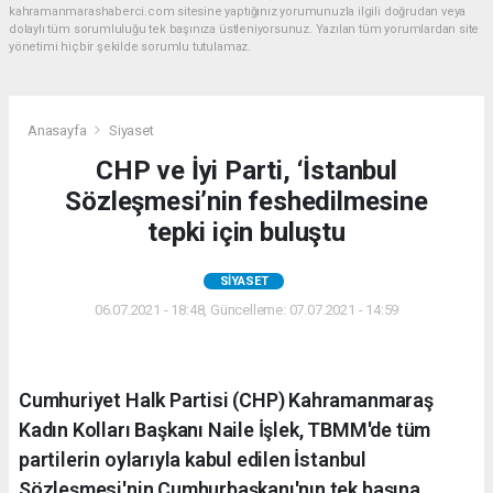
kahramanmarashaberci.com sitesine yaptığınız yorumunuzla ilgili doğrudan veya
dolaylı tüm sorumluluğu tek başınıza üstleniyorsunuz. Yazılan tüm yorumlardan site
yönetimi hiçbir şekilde sorumlu tutulamaz.
Anasayfa
Siyaset
CHP ve İyi Parti, ‘İstanbul
Sözleşmesi’nin feshedilmesine
tepki için buluştu
SIYASET
06.07.2021 - 18:48, Güncelleme: 07.07.2021 - 14:59
Cumhuriyet Halk Partisi (CHP) Kahramanmaraş
Kadın Kolları Başkanı Naile İşlek, TBMM'de tüm
partilerin oylarıyla kabul edilen İstanbul
Sözleşmesi'nin Cumhurbaşkanı'nın tek başına