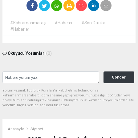
#Kahramanmaraş
#Haberci
#Son Dakika
#Haberler
Okuyucu Yorumları
(0)
Gönder
Yorum yazarak Topluluk Kuralları’nı kabul etmiş bulunuyor ve
kahramanmarashaberci.com sitesine yaptığınız yorumunuzla ilgili doğrudan veya
dolaylı tüm sorumluluğu tek başınıza üstleniyorsunuz. Yazılan tüm yorumlardan site
yönetimi hiçbir şekilde sorumlu tutulamaz.
Anasayfa
Siyaset