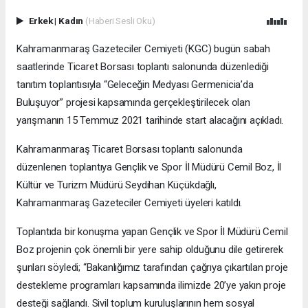
Erkek
|
Kadın
(Haberi Sesli Oku)
Kahramanmaraş Gazeteciler Cemiyeti (KGC) bugün sabah
saatlerinde Ticaret Borsası toplantı salonunda düzenlediği
tanıtım toplantısıyla “Geleceğin Medyası Germenicia’da
Buluşuyor” projesi kapsamında gerçekleştirilecek olan
yarışmanın 15 Temmuz 2021 tarihinde start alacağını açıkladı.
Kahramanmaraş Ticaret Borsası toplantı salonunda
düzenlenen toplantıya Gençlik ve Spor İl Müdürü Cemil Boz, İl
Kültür ve Turizm Müdürü Seydihan Küçükdağlı,
Kahramanmaraş Gazeteciler Cemiyeti üyeleri katıldı.
Toplantıda bir konuşma yapan Gençlik ve Spor İl Müdürü Cemil
Boz projenin çok önemli bir yere sahip olduğunu dile getirerek
şunları söyledi; “Bakanlığımız tarafından çağrıya çıkartılan proje
destekleme programları kapsamında ilimizde 20’ye yakın proje
desteği sağlandı. Sivil toplum kuruluşlarının hem sosyal