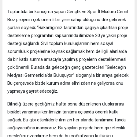
Toplantıda bir konuşma yapan Gençlik ve Spor İl Müdürü Cemil
Boz projenin çok önemli bir yere sahip olduğunu dile getirerek
şunları söyledi; “Bakanlığımız tarafından çağrıya çıkartılan proje
destekleme programları kapsamında ilimizde 20’ye yakın proje
desteği sağlandı. Sivil toplum kuruluşlarının hem sosyal
sorumluluk projelerine kaynak sağlamak hem de ilgili alanlarda
da bir katkı sunma amacıyla yapılmış projelerin desteklenmesi
çok önemli. Burada da geleceğin genç gazetecileri “Geleceğin
Medyası Germenicia’da Buluşuyor” sloganıyla bir araya gelecek.
Bu çerçevede bizde kurum adına elimizden ne geliyorsa onu
yapmaya gayret edeceğiz.
Bilindiği üzere geçtiğimiz hafta sonu düzenlenen uluslararası
bisiklet yarışması kentimizin tanıtımı açısında önemli katkı
sağladı. Bu gibi etkinliklerle ilimizin her alanda tanıtımına fayda
sağlayacağına inanıyoruz. Bu yapılan projede hem gazetecilik
mesleğini özendirme hem de bu coğrafyanın kültürünü