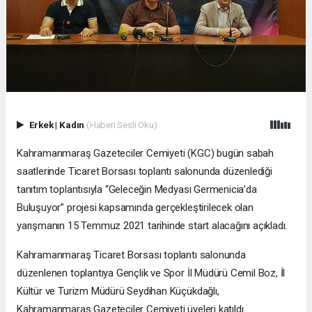
Erkek
|
Kadın
(Haberi Sesli Oku)
Kahramanmaraş Gazeteciler Cemiyeti (KGC) bugün sabah
saatlerinde Ticaret Borsası toplantı salonunda düzenlediği
tanıtım toplantısıyla “Geleceğin Medyası Germenicia’da
Buluşuyor” projesi kapsamında gerçekleştirilecek olan
yarışmanın 15 Temmuz 2021 tarihinde start alacağını açıkladı.
Kahramanmaraş Ticaret Borsası toplantı salonunda
düzenlenen toplantıya Gençlik ve Spor İl Müdürü Cemil Boz, İl
Kültür ve Turizm Müdürü Seydihan Küçükdağlı,
Kahramanmaraş Gazeteciler Cemiyeti üyeleri katıldı.