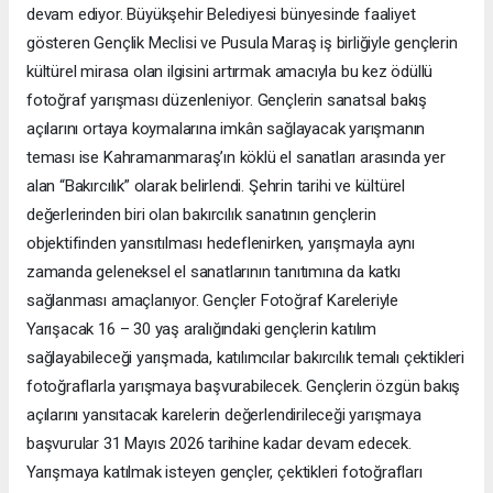
devam ediyor. Büyükşehir Belediyesi bünyesinde faaliyet
gösteren Gençlik Meclisi ve Pusula Maraş iş birliğiyle gençlerin
kültürel mirasa olan ilgisini artırmak amacıyla bu kez ödüllü
fotoğraf yarışması düzenleniyor. Gençlerin sanatsal bakış
açılarını ortaya koymalarına imkân sağlayacak yarışmanın
teması ise Kahramanmaraş’ın köklü el sanatları arasında yer
alan “Bakırcılık” olarak belirlendi. Şehrin tarihi ve kültürel
değerlerinden biri olan bakırcılık sanatının gençlerin
objektifinden yansıtılması hedeflenirken, yarışmayla aynı
zamanda geleneksel el sanatlarının tanıtımına da katkı
sağlanması amaçlanıyor. Gençler Fotoğraf Kareleriyle
Yarışacak 16 – 30 yaş aralığındaki gençlerin katılım
sağlayabileceği yarışmada, katılımcılar bakırcılık temalı çektikleri
fotoğraflarla yarışmaya başvurabilecek. Gençlerin özgün bakış
açılarını yansıtacak karelerin değerlendirileceği yarışmaya
başvurular 31 Mayıs 2026 tarihine kadar devam edecek.
Yarışmaya katılmak isteyen gençler, çektikleri fotoğrafları