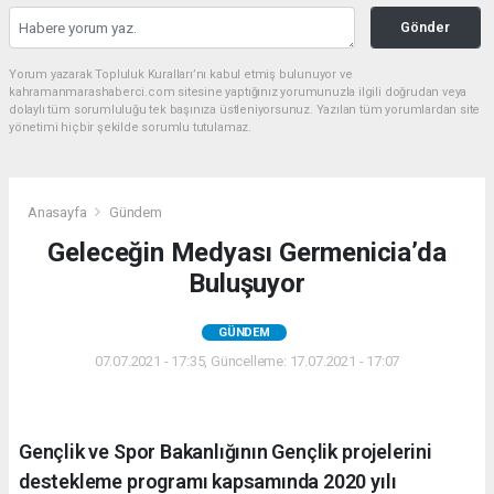
Gönder
Yorum yazarak Topluluk Kuralları’nı kabul etmiş bulunuyor ve
kahramanmarashaberci.com sitesine yaptığınız yorumunuzla ilgili doğrudan veya
dolaylı tüm sorumluluğu tek başınıza üstleniyorsunuz. Yazılan tüm yorumlardan site
yönetimi hiçbir şekilde sorumlu tutulamaz.
Anasayfa
Gündem
Geleceğin Medyası Germenicia’da
Buluşuyor
GÜNDEM
07.07.2021 - 17:35, Güncelleme: 17.07.2021 - 17:07
Gençlik ve Spor Bakanlığının Gençlik projelerini
destekleme programı kapsamında 2020 yılı