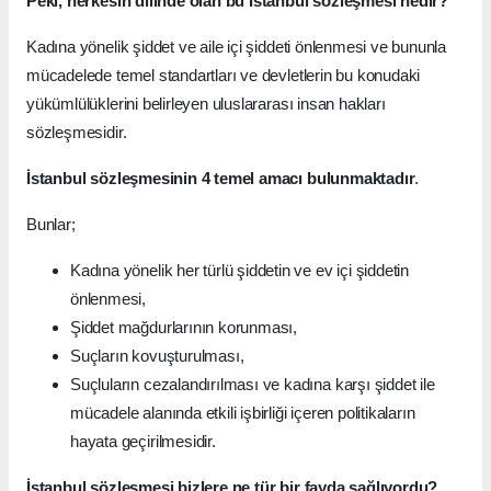
Peki, herkesin dilinde olan bu İstanbul sözleşmesi nedir?
Kadına yönelik şiddet ve aile içi şiddeti önlenmesi ve bununla
mücadelede temel standartları ve devletlerin bu konudaki
yükümlülüklerini belirleyen uluslararası insan hakları
sözleşmesidir.
İstanbul sözleşmesinin 4 temel amacı bulunmaktadır
.
Bunlar;
Kadına yönelik her türlü şiddetin ve ev içi şiddetin
önlenmesi,
Şiddet mağdurlarının korunması,
Suçların kovuşturulması,
Suçluların cezalandırılması ve kadına karşı şiddet ile
mücadele alanında etkili işbirliği içeren politikaların
hayata geçirilmesidir.
İstanbul sözleşmesi bizlere ne tür bir fayda sağlıyordu?