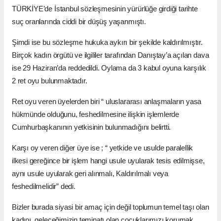
TÜRKİYE’de İstanbul sözleşmesinin yürürlüğe girdiği tarihte
suç oranlarında ciddi bir düşüş yaşanmıştı.
Şimdi ise bu sözleşme hukuka aykırı bir şekilde kaldırılmıştır.
Birçok kadın örgütü ve ilgililer tarafından Danıştay’a açılan dava
ise 29 Haziran’da reddedildi. Oylama da 3 kabul oyuna karşılık
2 ret oyu bulunmaktadır.
Ret oyu veren üyelerden biri “ uluslararası anlaşmaların yasa
hükmünde olduğunu, feshedilmesine ilişkin işlemlerde
Cumhurbaşkanının yetkisinin bulunmadığını belirtti.
Karşı oy veren diğer üye ise ; “ yetkide ve usulde paralellik
ilkesi gereğince bir işlem hangi usule uyularak tesis edilmişse,
aynı usule uyularak geri alınmalı, Kaldırılmalı veya
feshedilmelidir” dedi.
Bizler burada siyasi bir amaç için değil toplumun temel taşı olan
kadını, geleceğimizin teminatı olan çocuklarımızı korumak