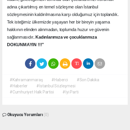
adına çıkartılmış en temel sözleşme olan İstanbul
sözleşmesinin kaldırılmasına karşı olduğumuz için toplandık.
Tek isteğimiz ülkemizde yaşayan her bir bireyin yaşama
hakkının elinden alınmadan, toplumda huzur ve güvenin
sağlanmasıdır
. Kadınlarımıza ve çocuklarımıza
DOKUNMAYIN !!!”
#Kahramanmaraş
#Haberci
#Son Dakika
#Haberler
#İstanbul Sözleşmesi
#Cumhuriyet Halk Partisi
#İyi Parti
Okuyucu Yorumları
(0)