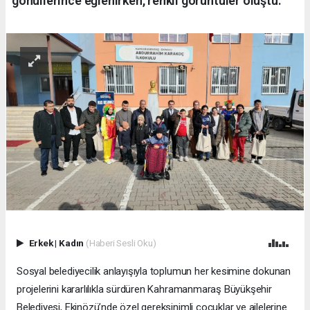
gönüllerince eğlenirken, renkli görüntüler oluştu.
Erkek
|
Kadın
(Haberi Sesli Oku)
Sosyal belediyecilik anlayışıyla toplumun her kesimine dokunan
projelerini kararlılıkla sürdüren Kahramanmaraş Büyükşehir
Belediyesi, Ekinözü’nde özel gereksinimli çocuklar ve ailelerine