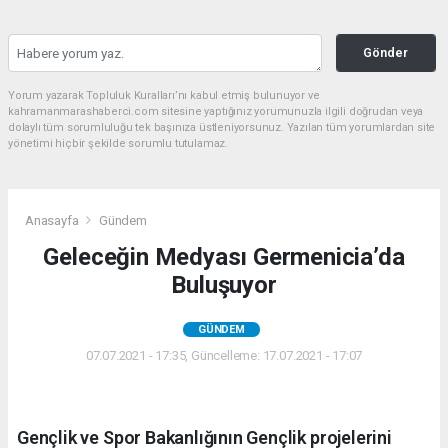
Gönder
Yorum yazarak Topluluk Kuralları’nı kabul etmiş bulunuyor ve
kahramanmarashaberci.com sitesine yaptığınız yorumunuzla ilgili doğrudan veya
dolaylı tüm sorumluluğu tek başınıza üstleniyorsunuz. Yazılan tüm yorumlardan site
yönetimi hiçbir şekilde sorumlu tutulamaz.
Anasayfa
Gündem
Geleceğin Medyası Germenicia’da
Buluşuyor
GÜNDEM
07.07.2021 - 17:35, Güncelleme: 17.07.2021 - 17:07
Gençlik ve Spor Bakanlığının Gençlik projelerini