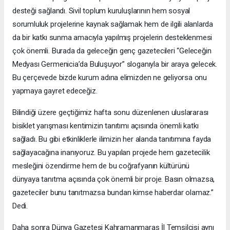
desteği sağlandı. Sivil toplum kuruluşlarının hem sosyal
sorumluluk projelerine kaynak sağlamak hem de ilgili alanlarda
da bir katkı sunma amacıyla yapılmış projelerin desteklenmesi
çok önemli. Burada da geleceğin genç gazetecileri “Geleceğin
Medyası Germenicia’da Buluşuyor” sloganıyla bir araya gelecek.
Bu çerçevede bizde kurum adına elimizden ne geliyorsa onu
yapmaya gayret edeceğiz.
Bilindiği üzere geçtiğimiz hafta sonu düzenlenen uluslararası
bisiklet yarışması kentimizin tanıtımı açısında önemli katkı
sağladı. Bu gibi etkinliklerle ilimizin her alanda tanıtımına fayda
sağlayacağına inanıyoruz. Bu yapılan projede hem gazetecilik
mesleğini özendirme hem de bu coğrafyanın kültürünü
dünyaya tanıtma açısında çok önemli bir proje. Basın olmazsa,
gazeteciler bunu tanıtmazsa bundan kimse haberdar olamaz.”
Dedi.
Daha sonra Dünya Gazetesi Kahramanmaraş İl Temsilcisi aynı