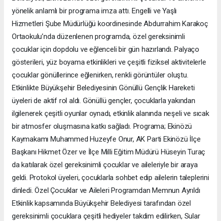
yönelik anlamlı bir programa imza attı. Engelli ve Yaşlı
Hizmetleri Şube Müdürlüğü koordinesinde Abdurrahim Karakoç
Ortaokulu’nda düzenlenen programda, özel gereksinimli
çocuklar için dopdolu ve eğlenceli bir gün hazırlandı. Palyaço
gösterileri, yüz boyama etkinlikleri ve çeşitli fiziksel aktivitelerle
çocuklar gönüllerince eğlenirken, renkli görüntüler oluştu.
Etkinlikte Büyükşehir Belediyesinin Gönüllü Gençlik Hareketi
üyeleri de aktif rol aldı. Gönüllü gençler, çocuklarla yakından
ilgilenerek çeşitli oyunlar oynadı, etkinlik alanında neşeli ve sıcak
bir atmosfer oluşmasına katkı sağladı. Programa; Ekinözü
Kaymakamı Muhammed Huzeyfe Onur, AK Parti Ekinözü İlçe
Başkanı Hikmet Özer ve İlçe Milli Eğitim Müdürü Hüseyin Turaç
da katılarak özel gereksinimli çocuklar ve aileleriyle bir araya
geldi. Protokol üyeleri, çocuklarla sohbet edip ailelerin taleplerini
dinledi. Özel Çocuklar ve Aileleri Programdan Memnun Ayrıldı
Etkinlik kapsamında Büyükşehir Belediyesi tarafından özel
gereksinimli çocuklara çeşitli hediyeler takdim edilirken, Sular