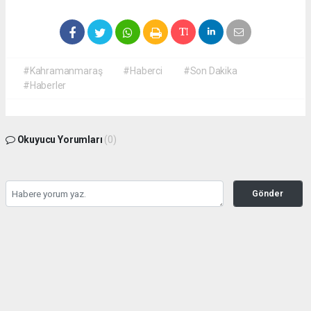
#Kahramanmaraş
#Haberci
#Son Dakika
#Haberler
Okuyucu Yorumları
(0)
Gönder
Yorum yazarak Topluluk Kuralları’nı kabul etmiş bulunuyor ve
kahramanmarashaberci.com sitesine yaptığınız yorumunuzla ilgili doğrudan veya
dolaylı tüm sorumluluğu tek başınıza üstleniyorsunuz. Yazılan tüm yorumlardan site
yönetimi hiçbir şekilde sorumlu tutulamaz.