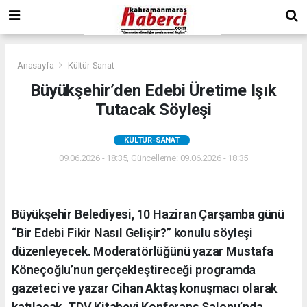
Anasayfa
Kültür-Sanat
Büyükşehir’den Edebi Üretime Işık
Tutacak Söyleşi
KÜLTÜR-SANAT
09.06.2026 - 18:35, Güncelleme: 09.06.2026 - 18:35
Büyükşehir Belediyesi, 10 Haziran Çarşamba günü
“Bir Edebi Fikir Nasıl Gelişir?” konulu söyleşi
düzenleyecek. Moderatörlüğünü yazar Mustafa
Köneçoğlu’nun gerçekleştireceği programda
gazeteci ve yazar Cihan Aktaş konuşmacı olarak
katılacak. TDV Kitabevi Konferans Salonu’nda