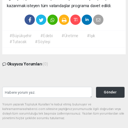
kazanmak isteyen tüm vatandaşlar programa davet edildi.
#Büyükşehir
#Edebi
#Üretime
#Işık
#Tutacak
#Söyleşi
Okuyucu Yorumları
(0)
Gönder
Yorum yazarak Topluluk Kuralları’nı kabul etmiş bulunuyor ve
kahramanmarashaberci.com sitesine yaptığınız yorumunuzla ilgili doğrudan veya
dolaylı tüm sorumluluğu tek başınıza üstleniyorsunuz. Yazılan tüm yorumlardan site
yönetimi hiçbir şekilde sorumlu tutulamaz.