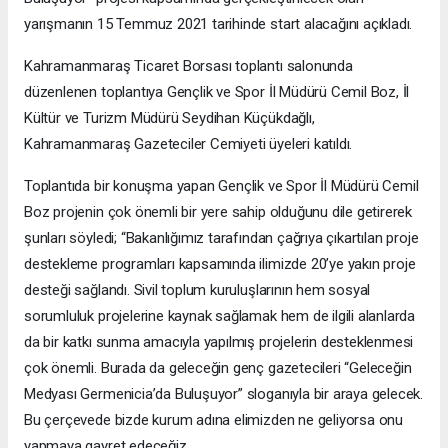
yarışmanın 15 Temmuz 2021 tarihinde start alacağını açıkladı.
Kahramanmaraş Ticaret Borsası toplantı salonunda
düzenlenen toplantıya Gençlik ve Spor İl Müdürü Cemil Boz, İl
Kültür ve Turizm Müdürü Seydihan Küçükdağlı,
Kahramanmaraş Gazeteciler Cemiyeti üyeleri katıldı.
Toplantıda bir konuşma yapan Gençlik ve Spor İl Müdürü Cemil
Boz projenin çok önemli bir yere sahip olduğunu dile getirerek
şunları söyledi; “Bakanlığımız tarafından çağrıya çıkartılan proje
destekleme programları kapsamında ilimizde 20’ye yakın proje
desteği sağlandı. Sivil toplum kuruluşlarının hem sosyal
sorumluluk projelerine kaynak sağlamak hem de ilgili alanlarda
da bir katkı sunma amacıyla yapılmış projelerin desteklenmesi
çok önemli. Burada da geleceğin genç gazetecileri “Geleceğin
Medyası Germenicia’da Buluşuyor” sloganıyla bir araya gelecek.
Bu çerçevede bizde kurum adına elimizden ne geliyorsa onu
yapmaya gayret edeceğiz.