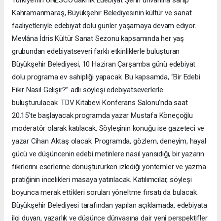
Kahramanmaraş, Büyükşehir Belediyesinin kültür ve sanat
faaliyetleriyle edebiyat dolu günler yaşamaya devam ediyor.
Mevlâna İdris Kültür Sanat Sezonu kapsamında her yaş
grubundan edebiyatseveri farklı etkinliklerle buluşturan
Büyükşehir Belediyesi, 10 Haziran Çarşamba günü edebiyat
dolu programa ev sahipliği yapacak. Bu kapsamda, “Bir Edebi
Fikir Nasıl Gelişir?” adlı söyleşi edebiyatseverlerle
buluşturulacak. TDV Kitabevi Konferans Salonu’nda saat
20.15’te başlayacak programda yazar Mustafa Köneçoğlu
moderatör olarak katılacak. Söyleşinin konuğu ise gazeteci ve
yazar Cihan Aktaş olacak. Programda, gözlem, deneyim, hayal
gücü ve düşüncenin edebi metinlere nasıl yansıdığı, bir yazarın
fikirlerini eserlerine dönüştürürken izlediği yöntemler ve yazma
pratiğinin incelikleri masaya yatırılacak. Katılımcılar, söyleşi
boyunca merak ettikleri soruları yöneltme fırsatı da bulacak.
Büyükşehir Belediyesi tarafından yapılan açıklamada, edebiyata
ilgi duyan, yazarlık ve düşünce dünyasına dair yeni perspektifler