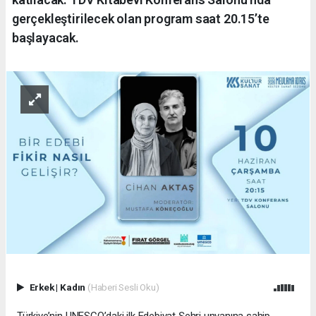
gerçekleştirilecek olan program saat 20.15’te
başlayacak.
Erkek
|
Kadın
(Haberi Sesli Oku)
Türkiye’nin UNESCO’daki ilk Edebiyat Şehri unvanına sahip