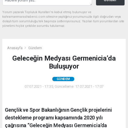
Yorum yazarak Topluluk Kuralları’nı kabul etmiş bulunuyor ve
kahramanmarashaberci.com sitesine yaptığınız yorumunuzla ilgili doğrudan veya
dolaylı tüm sorumluluğu tek başınıza üstleniyorsunuz. Yazılan tüm yorumlardan site
yönetimi hiçbir şekilde sorumlu tutulamaz.
Anasayfa
Gündem
Geleceğin Medyası Germenicia’da
Buluşuyor
GÜNDEM
07.07.2021 - 17:35, Güncelleme: 17.07.2021 - 17:07
Gençlik ve Spor Bakanlığının Gençlik projelerini
destekleme programı kapsamında 2020 yılı
çağrısına “Geleceğin Medyası Germenicia’da