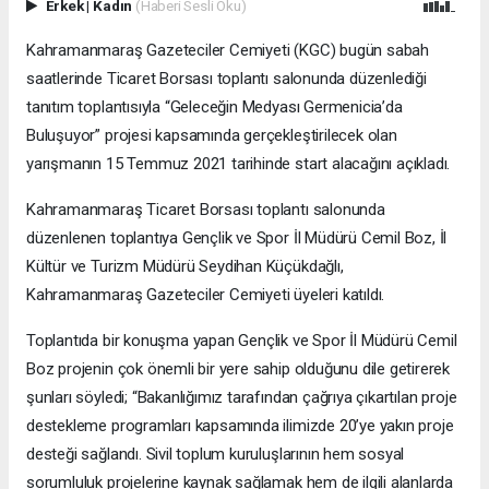
Erkek
|
Kadın
(Haberi Sesli Oku)
Kahramanmaraş Gazeteciler Cemiyeti (KGC) bugün sabah
saatlerinde Ticaret Borsası toplantı salonunda düzenlediği
tanıtım toplantısıyla “Geleceğin Medyası Germenicia’da
Buluşuyor” projesi kapsamında gerçekleştirilecek olan
yarışmanın 15 Temmuz 2021 tarihinde start alacağını açıkladı.
Kahramanmaraş Ticaret Borsası toplantı salonunda
düzenlenen toplantıya Gençlik ve Spor İl Müdürü Cemil Boz, İl
Kültür ve Turizm Müdürü Seydihan Küçükdağlı,
Kahramanmaraş Gazeteciler Cemiyeti üyeleri katıldı.
Toplantıda bir konuşma yapan Gençlik ve Spor İl Müdürü Cemil
Boz projenin çok önemli bir yere sahip olduğunu dile getirerek
şunları söyledi; “Bakanlığımız tarafından çağrıya çıkartılan proje
destekleme programları kapsamında ilimizde 20’ye yakın proje
desteği sağlandı. Sivil toplum kuruluşlarının hem sosyal
sorumluluk projelerine kaynak sağlamak hem de ilgili alanlarda