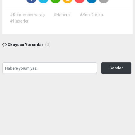
#Kahramanmaraş
#Haberci
#Son Dakika
#Haberler
Okuyucu Yorumları
(0)
Gönder
Yorum yazarak Topluluk Kuralları’nı kabul etmiş bulunuyor ve
kahramanmarashaberci.com sitesine yaptığınız yorumunuzla ilgili doğrudan veya
dolaylı tüm sorumluluğu tek başınıza üstleniyorsunuz. Yazılan tüm yorumlardan site
yönetimi hiçbir şekilde sorumlu tutulamaz.
haber paketi
haber scripti
haber yazılımı