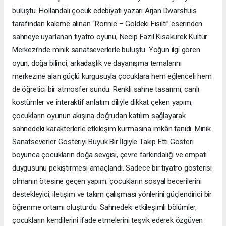
buluştu. Hollandalı çocuk edebiyatı yazarı Arjan Dwarshuis
tarafından kaleme alınan “Ronnie – Göldeki Fısıltı” eserinden
sahneye uyarlanan tiyatro oyunu, Necip Fazıl Kısakürek Kültür
Merkezi’nde minik sanatseverlerle buluştu. Yoğun ilgi gören
oyun, doğa bilinci, arkadaşlık ve dayanışma temalarını
merkezine alan güçlü kurgusuyla çocuklara hem eğlenceli hem
de öğretici bir atmosfer sundu. Renkli sahne tasarımı, canlı
kostümler ve interaktif anlatım diliyle dikkat çeken yapım,
çocukların oyunun akışına doğrudan katılım sağlayarak
sahnedeki karakterlerle etkileşim kurmasına imkân tanıdı. Minik
Sanatseverler Gösteriyi Büyük Bir İlgiyle Takip Etti Gösteri
boyunca çocukların doğa sevgisi, çevre farkındalığı ve empati
duygusunu pekiştirmesi amaçlandı. Sadece bir tiyatro gösterisi
olmanın ötesine geçen yapım; çocukların sosyal becerilerini
destekleyici, iletişim ve takım çalışması yönlerini güçlendirici bir
öğrenme ortamı oluşturdu. Sahnedeki etkileşimli bölümler,
çocukların kendilerini ifade etmelerini teşvik ederek özgüven