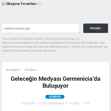
Okuyucu Yorumları
(0)
Gönder
Yorum yazarak Topluluk Kuralları’nı kabul etmiş bulunuyor ve
kahramanmarashaberci.com sitesine yaptığınız yorumunuzla ilgili doğrudan veya
dolaylı tüm sorumluluğu tek başınıza üstleniyorsunuz. Yazılan tüm yorumlardan site
yönetimi hiçbir şekilde sorumlu tutulamaz.
Anasayfa
Gündem
Geleceğin Medyası Germenicia’da
Buluşuyor
GÜNDEM
07.07.2021 - 17:35, Güncelleme: 17.07.2021 - 17:07