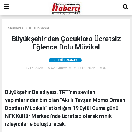
Anasayfa
Kültür-Sanat
Büyükşehir’den Çocuklara Ücretsiz
Eğlence Dolu Müzikal
KÜLTÜR-SANAT
17.09.2025 - 15:42, Güncelleme: 17.09.2025 - 15:42
Büyükşehir Belediyesi, TRT’nin sevilen
yapımlarından biri olan “Akıllı Tavşan Momo Orman
Dostları Müzikali” etkinliğini 19 Eylül Cuma günü
NFK Kültür Merkezi’nde ücretsiz olarak minik
izleyicilerle buluşturacak.