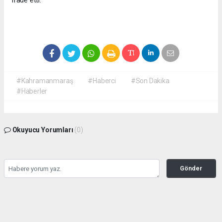
ifade etti.
#Kahramanmaraş
#Haberci
#Son Dakika
#Haberler
Okuyucu Yorumları
(0)
Gönder
Yorum yazarak Topluluk Kuralları’nı kabul etmiş bulunuyor ve
kahramanmarashaberci.com sitesine yaptığınız yorumunuzla ilgili doğrudan veya
dolaylı tüm sorumluluğu tek başınıza üstleniyorsunuz. Yazılan tüm yorumlardan site
yönetimi hiçbir şekilde sorumlu tutulamaz.