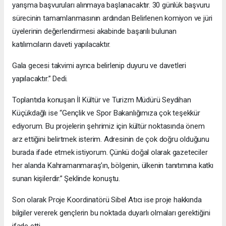
yarışma başvuruları alınmaya başlanacaktır. 30 günlük başvuru
sürecinin tamamlanmasının ardından Belirlenen komiyon ve jüri
üyelerinin değerlendirmesi akabinde başarılı bulunan
katılımcıların daveti yapılacaktır.
Gala gecesi takvimi ayrıca belirlenip duyuru ve davetleri
yapılacaktır.” Dedi.
Toplantıda konuşan İl Kültür ve Turizm Müdürü Seydihan
Küçükdağlı ise “Gençlik ve Spor Bakanlığımıza çok teşekkür
ediyorum. Bu projelerin şehrimiz için kültür noktasında önem
arz ettiğini belirtmek isterim. Adresinin de çok doğru olduğunu
burada ifade etmek istiyorum. Çünkü doğal olarak gazeteciler
her alanda Kahramanmaraş’ın, bölgenin, ülkenin tanıtımına katkı
sunan kişilerdir.” Şeklinde konuştu.
Son olarak Proje Koordinatörü Sibel Atıcı ise proje hakkında
bilgiler vererek gençlerin bu noktada duyarlı olmaları gerektiğini