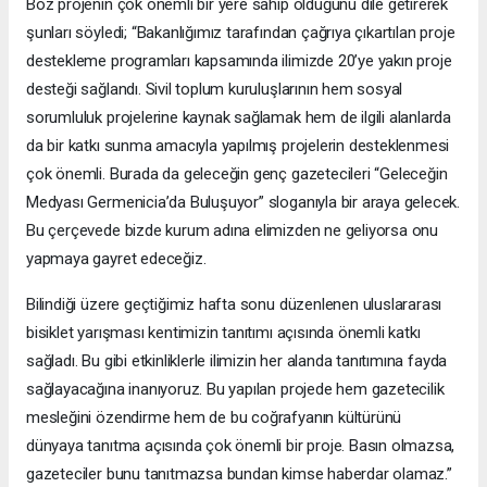
Boz projenin çok önemli bir yere sahip olduğunu dile getirerek
şunları söyledi; “Bakanlığımız tarafından çağrıya çıkartılan proje
destekleme programları kapsamında ilimizde 20’ye yakın proje
desteği sağlandı. Sivil toplum kuruluşlarının hem sosyal
sorumluluk projelerine kaynak sağlamak hem de ilgili alanlarda
da bir katkı sunma amacıyla yapılmış projelerin desteklenmesi
çok önemli. Burada da geleceğin genç gazetecileri “Geleceğin
Medyası Germenicia’da Buluşuyor” sloganıyla bir araya gelecek.
Bu çerçevede bizde kurum adına elimizden ne geliyorsa onu
yapmaya gayret edeceğiz.
Bilindiği üzere geçtiğimiz hafta sonu düzenlenen uluslararası
bisiklet yarışması kentimizin tanıtımı açısında önemli katkı
sağladı. Bu gibi etkinliklerle ilimizin her alanda tanıtımına fayda
sağlayacağına inanıyoruz. Bu yapılan projede hem gazetecilik
mesleğini özendirme hem de bu coğrafyanın kültürünü
dünyaya tanıtma açısında çok önemli bir proje. Basın olmazsa,
gazeteciler bunu tanıtmazsa bundan kimse haberdar olamaz.”