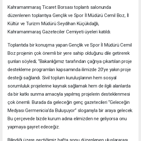
Kahramanmaraş Ticaret Borsası toplantı salonunda
düzenlenen toplantıya Gençlik ve Spor İl Müdürü Cemil Boz, İl
Kültür ve Turizm Müdürü Seydihan Küçükdağlı,
Kahramanmaraş Gazeteciler Cemiyeti üyeleri katıldı.
Toplantıda bir konuşma yapan Gençlik ve Spor İl Müdürü Cemil
Boz projenin çok önemli bir yere sahip olduğunu dile getirerek
şunları söyledi; “Bakanlığımız tarafından çağrıya çıkartılan proje
destekleme programları kapsamında ilimizde 20’ye yakın proje
desteği sağlandı. Sivil toplum kuruluşlarının hem sosyal
sorumluluk projelerine kaynak sağlamak hem de ilgili alanlarda
da bir katkı sunma amacıyla yapılmış projelerin desteklenmesi
çok önemli. Burada da geleceğin genç gazetecileri “Geleceğin
Medyası Germenicia’da Buluşuyor” sloganıyla bir araya gelecek.
Bu çerçevede bizde kurum adına elimizden ne geliyorsa onu
yapmaya gayret edeceğiz.
Bilindiği üzere geçtiğimiz hafta sonu düzenlenen uluslararası