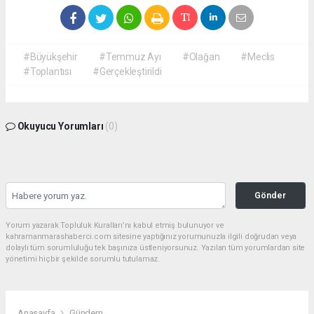
#Büyükşehir
#Temmuz Ayı
#Olağan
#Meclis
#Toplantısı
#Gerçekleştirildi
Okuyucu Yorumları
(0)
Gönder
Yorum yazarak Topluluk Kuralları’nı kabul etmiş bulunuyor ve
kahramanmarashaberci.com sitesine yaptığınız yorumunuzla ilgili doğrudan veya
dolaylı tüm sorumluluğu tek başınıza üstleniyorsunuz. Yazılan tüm yorumlardan site
yönetimi hiçbir şekilde sorumlu tutulamaz.
Anasayfa
Gündem