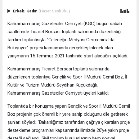
Erkek
|
Kadın
(Haberi Sesli Oku)
Kahramanmaraş Gazeteciler Cemiyeti (KGC) bugün sabah
saatlerinde Ticaret Borsası toplantı salonunda düzenlediği
tanıtım toplantısıyla “Geleceğin Medyası Germenicia’da
Buluşuyor” projesi kapsamında gerçekleştirilecek olan
yarışmanın 15 Temmuz 2021 tarihinde start alacağını açıkladı.
Kahramanmaraş Ticaret Borsası toplantı salonunda
düzenlenen toplantıya Gençlik ve Spor İl Müdürü Cemil Boz, İl
Kültür ve Turizm Müdürü Seydihan Küçükdağlı,
Kahramanmaraş Gazeteciler Cemiyeti üyeleri katıldı.
Toplantıda bir konuşma yapan Gençlik ve Spor İl Müdürü Cemil
Boz projenin çok önemli bir yere sahip olduğunu dile getirerek
şunları söyledi; “Bakanlığımız tarafından çağrıya çıkartılan proje
destekleme programları kapsamında ilimizde 20’ye yakın proje
desteği sağlandı. Sivil toplum kuruluşlarının hem sosyal