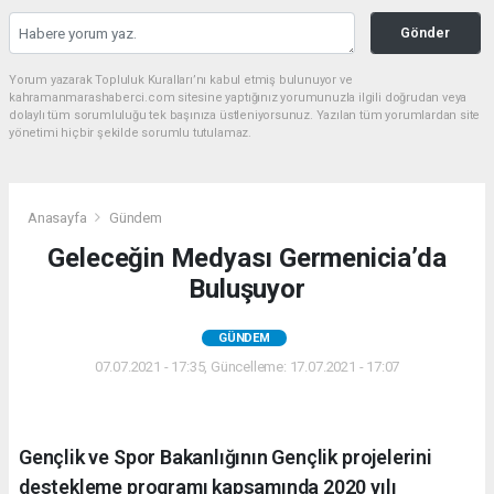
Gönder
Yorum yazarak Topluluk Kuralları’nı kabul etmiş bulunuyor ve
kahramanmarashaberci.com sitesine yaptığınız yorumunuzla ilgili doğrudan veya
dolaylı tüm sorumluluğu tek başınıza üstleniyorsunuz. Yazılan tüm yorumlardan site
yönetimi hiçbir şekilde sorumlu tutulamaz.
Anasayfa
Gündem
Geleceğin Medyası Germenicia’da
Buluşuyor
GÜNDEM
07.07.2021 - 17:35, Güncelleme: 17.07.2021 - 17:07
Gençlik ve Spor Bakanlığının Gençlik projelerini
destekleme programı kapsamında 2020 yılı