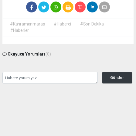
#Kahramanmaraş
#Haberci
#Son Dakika
#Haberler
Okuyucu Yorumları
(0)
Gönder
Yorum yazarak Topluluk Kuralları’nı kabul etmiş bulunuyor ve
kahramanmarashaberci.com sitesine yaptığınız yorumunuzla ilgili doğrudan veya
dolaylı tüm sorumluluğu tek başınıza üstleniyorsunuz. Yazılan tüm yorumlardan site
yönetimi hiçbir şekilde sorumlu tutulamaz.