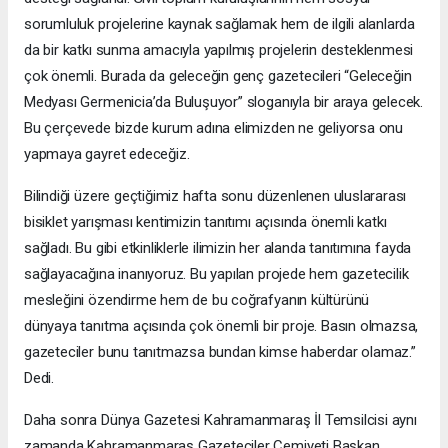
sorumluluk projelerine kaynak sağlamak hem de ilgili alanlarda
da bir katkı sunma amacıyla yapılmış projelerin desteklenmesi
çok önemli. Burada da geleceğin genç gazetecileri “Geleceğin
Medyası Germenicia’da Buluşuyor” sloganıyla bir araya gelecek.
Bu çerçevede bizde kurum adına elimizden ne geliyorsa onu
yapmaya gayret edeceğiz.
Bilindiği üzere geçtiğimiz hafta sonu düzenlenen uluslararası
bisiklet yarışması kentimizin tanıtımı açısında önemli katkı
sağladı. Bu gibi etkinliklerle ilimizin her alanda tanıtımına fayda
sağlayacağına inanıyoruz. Bu yapılan projede hem gazetecilik
mesleğini özendirme hem de bu coğrafyanın kültürünü
dünyaya tanıtma açısında çok önemli bir proje. Basın olmazsa,
gazeteciler bunu tanıtmazsa bundan kimse haberdar olamaz.”
Dedi.
Daha sonra Dünya Gazetesi Kahramanmaraş İl Temsilcisi aynı
zamanda Kahramanmaraş Gazeteciler Cemiyeti Başkan