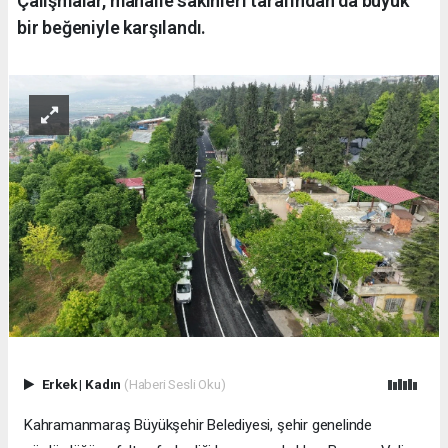
Çalışmalar, mahalle sakinleri tarafından da büyük
bir beğeniyle karşılandı.
Erkek
|
Kadın
(Haberi Sesli Oku)
Kahramanmaraş Büyükşehir Belediyesi, şehir genelinde