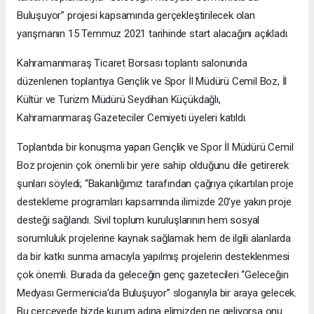
Buluşuyor” projesi kapsamında gerçekleştirilecek olan
yarışmanın 15 Temmuz 2021 tarihinde start alacağını açıkladı.
Kahramanmaraş Ticaret Borsası toplantı salonunda
düzenlenen toplantıya Gençlik ve Spor İl Müdürü Cemil Boz, İl
Kültür ve Turizm Müdürü Seydihan Küçükdağlı,
Kahramanmaraş Gazeteciler Cemiyeti üyeleri katıldı.
Toplantıda bir konuşma yapan Gençlik ve Spor İl Müdürü Cemil
Boz projenin çok önemli bir yere sahip olduğunu dile getirerek
şunları söyledi; “Bakanlığımız tarafından çağrıya çıkartılan proje
destekleme programları kapsamında ilimizde 20’ye yakın proje
desteği sağlandı. Sivil toplum kuruluşlarının hem sosyal
sorumluluk projelerine kaynak sağlamak hem de ilgili alanlarda
da bir katkı sunma amacıyla yapılmış projelerin desteklenmesi
çok önemli. Burada da geleceğin genç gazetecileri “Geleceğin
Medyası Germenicia’da Buluşuyor” sloganıyla bir araya gelecek.
Bu çerçevede bizde kurum adına elimizden ne geliyorsa onu