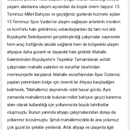
yaşam alanlarına ulaşım açısından da büyük önem taşıyor. 15
Temmuz Millet Bahçesi ve geçtiğimiz günlerde hizmete açılan
15 Temmuz Spor Vadisi’ne ulaşım sağlayan arterlerin modern
ve konforlu hale getirilmesi, vatandaşlardan da tam not aldı.
Büyükşehir Belediyesinin gerçekleştirdiği çalışmalar sayesinde
hem araç trafiğinde akıcılık sağlandı hem de bölgedeki ulaşım
altyapısı daha güvenli ve dayanıklı hale getirildi. Mahalle
Sakinlerinden Büyükşehir’e Teşekkür Tamamlanan asfalt
çalışmaları mahalle sakinleri ve esnaflar tarafından
memnuniyetle karşılandı. Mahalle esnaflarından İlyas Özdemir,
yapılan yatırımların bölge için önemli bir ihtiyacı karşıladığını
belirterek, “Mahallemiz depremde ciddi hasar gördü. Aynı
zamanda mahallemizde bulunan millet bahçesi geçici barınma
alanı olarak kullanıldığı için yollarımızda büyük tahribatlar
oluşmuştu. Bunun yanında altyapı çalışmalarından dolayı da
yollarımız bozulmuştu. Şimdi mahallemizdeki iki ana yolumuz
çok güzel bir şekilde yenilendi. Artık altyapı ve ulaşımla ilgili