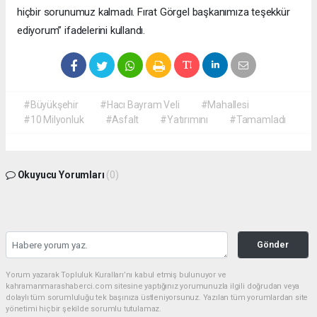
hiçbir sorunumuz kalmadı. Fırat Görgel başkanımıza teşekkür
ediyorum” ifadelerini kullandı.
#Büyükşehir
#Hacı Bayram Veli
#Mahallesi
#10 Milyonluk
#Asfalt
#Yatırımını
#Tamamladı
Okuyucu Yorumları
(0)
Gönder
Yorum yazarak Topluluk Kuralları’nı kabul etmiş bulunuyor ve
kahramanmarashaberci.com sitesine yaptığınız yorumunuzla ilgili doğrudan veya
dolaylı tüm sorumluluğu tek başınıza üstleniyorsunuz. Yazılan tüm yorumlardan site
yönetimi hiçbir şekilde sorumlu tutulamaz.