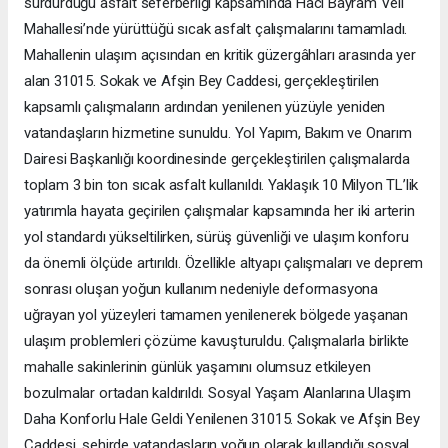
sürdürdüğü asfalt seferberliği kapsamında Hacı Bayram Veli
Mahallesi’nde yürüttüğü sıcak asfalt çalışmalarını tamamladı.
Mahallenin ulaşım açısından en kritik güzergâhları arasında yer
alan 31015. Sokak ve Afşin Bey Caddesi, gerçekleştirilen
kapsamlı çalışmaların ardından yenilenen yüzüyle yeniden
vatandaşların hizmetine sunuldu. Yol Yapım, Bakım ve Onarım
Dairesi Başkanlığı koordinesinde gerçekleştirilen çalışmalarda
toplam 3 bin ton sıcak asfalt kullanıldı. Yaklaşık 10 Milyon TL’lik
yatırımla hayata geçirilen çalışmalar kapsamında her iki arterin
yol standardı yükseltilirken, sürüş güvenliği ve ulaşım konforu
da önemli ölçüde artırıldı. Özellikle altyapı çalışmaları ve deprem
sonrası oluşan yoğun kullanım nedeniyle deformasyona
uğrayan yol yüzeyleri tamamen yenilenerek bölgede yaşanan
ulaşım problemleri çözüme kavuşturuldu. Çalışmalarla birlikte
mahalle sakinlerinin günlük yaşamını olumsuz etkileyen
bozulmalar ortadan kaldırıldı. Sosyal Yaşam Alanlarına Ulaşım
Daha Konforlu Hale Geldi Yenilenen 31015. Sokak ve Afşin Bey
Caddesi, şehirde vatandaşların yoğun olarak kullandığı sosyal