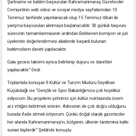
Şartname ve katılım başvuruları Kahramanmaraş Gazeteciler
Cemiyetinin web sitesi ve sosyal medya sayfalarından 10
Temmuz tarihinde yayınlanacak olup 15 Temmuz itibarı ile
yarışma başvuruları alınmaya başlanacaktır. 30 günlük başvuru
sürecinin tamamlanmasının ardından Belirlenen komiyon ve jüri
üyelerinin değerlendirmesi akabinde başarılı bulunan
katılımcıların daveti yapılacaktır.
Gala gecesi takvimi ayrıca belirlenip duyuru ve davetleri
yapılacaktır.” Dedi.
Toplantıda konuşan İl Kültür ve Turizm Müdürü Seydihan
Küçükdağlı ise “Gençlik ve Spor Bakanlığımıza çok teşekkür
ediyorum. Bu projelerin şehrimiz için kültür noktasında önem
arz ettiğini belirtmek isterim. Adresinin de çok doğru olduğunu
burada ifade etmek istiyorum. Çünkü doğal olarak gazeteciler
her alanda Kahramanmaraş’ın, bölgenin, ülkenin tanıtımına katkı
sunan kişilerdir.” Şeklinde konuştu.