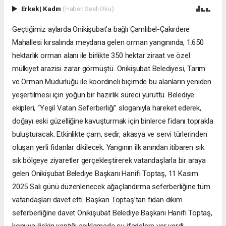
Erkek
|
Kadın
(Haberi Sesli Oku)
Geçtiğimiz aylarda Onikişubat’a bağlı Çamlıbel-Çakırdere
Mahallesi kırsalında meydana gelen orman yangınında, 1.650
hektarlık orman alanı ile birlikte 350 hektar ziraat ve özel
mülkiyet arazisi zarar görmüştü. Onikişubat Belediyesi, Tarım
ve Orman Müdürlüğü ile koordineli biçimde bu alanların yeniden
yeşertilmesi için yoğun bir hazırlık süreci yürüttü. Belediye
ekipleri, “Yeşil Vatan Seferberliği” sloganıyla hareket ederek,
doğayı eski güzelliğine kavuşturmak için binlerce fidanı toprakla
buluşturacak. Etkinlikte çam, sedir, akasya ve servi türlerinden
oluşan yerli fidanlar dikilecek. Yangının ilk anından itibaren sık
sık bölgeye ziyaretler gerçekleştirerek vatandaşlarla bir araya
gelen Onikişubat Belediye Başkanı Hanifi Toptaş, 11 Kasım
2025 Salı günü düzenlenecek ağaçlandırma seferberliğine tüm
vatandaşları davet etti. Başkan Toptaş’tan fidan dikim
seferberliğine davet Onikişubat Belediye Başkanı Hanifi Toptaş,
konuya ilişkin yaptığı açıklamada şu ifadelere yer verdi: