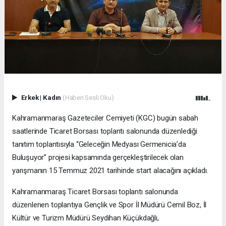
Erkek
|
Kadın
(Haberi Sesli Oku)
Kahramanmaraş Gazeteciler Cemiyeti (KGC) bugün sabah
saatlerinde Ticaret Borsası toplantı salonunda düzenlediği
tanıtım toplantısıyla “Geleceğin Medyası Germenicia’da
Buluşuyor” projesi kapsamında gerçekleştirilecek olan
yarışmanın 15 Temmuz 2021 tarihinde start alacağını açıkladı.
Kahramanmaraş Ticaret Borsası toplantı salonunda
düzenlenen toplantıya Gençlik ve Spor İl Müdürü Cemil Boz, İl
Kültür ve Turizm Müdürü Seydihan Küçükdağlı,