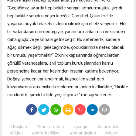
“Geçtiğimiz aylarda hep birlikte yangını söndürmüştük, şimdi
hep birlikte yeniden yeşerteceğiz. Çamlıbel-Çakırdere’de
yaşanan büyük felaketin izlerini silmek için el ele veriyoruz. Her
bir vatandaşımızın desteğiyle, yanan ormanlarımızı eskisinden
daha güçlü ve yeşil hale getireceğiz. Bu seferberlik, sadece
ağaç dikmek değil; geleceğimize, çocuklarımıza nefes olacak
bir umudu yeşertmektir.” Etkinlik kapsamında öğrencilerden
gönüllü vatandaşlara, sivil toplum kuruluşlarından kamu
personeline kadar her kesimden insanın katılımı bekleniyor.
Doğayı yeniden canlandırmak, kaybedilen yeşili geri
kazandırmak amacıyla düzenlenen bu anlamlı etkinlikte, “Birlikte
söndürdük, şimdi birlikte yeşertiyoruz” mesajı verilecek.
#Başkan
#Hanifi Toptaş
#yangın
#alanındaki
#fidan
#seferberliğine
#vatandaşları
#davet