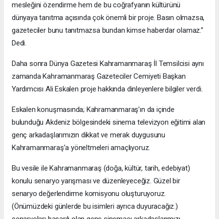
mesleğini özendirme hem de bu coğrafyanın kültürünü
dünyaya tanıtma açısında çok önemli bir proje. Basın olmazsa,
gazeteciler bunu tanıtmazsa bundan kimse haberdar olamaz.”
Dedi.
Daha sonra Dünya Gazetesi Kahramanmaraş İl Temsilcisi aynı
zamanda Kahramanmaraş Gazeteciler Cemiyeti Başkan
Yardımcısı Ali Eskalen proje hakkında dinleyenlere bilgiler verdi.
Eskalen konuşmasında; Kahramanmaraş’ın da içinde
bulunduğu Akdeniz bölgesindeki sinema televizyon eğitimi alan
genç arkadaşlarımızın dikkat ve merak duygusunu
Kahramanmaraş’a yöneltmeleri amaçlıyoruz.
Bu vesile ile Kahramanmaraş (doğa, kültür, tarih, edebiyat)
konulu senaryo yarışması ve düzenleyeceğiz. Güzel bir
senaryo değerlendirme komisyonu oluşturuyoruz.
(Önümüzdeki günlerde bu isimleri ayrıca duyuracağız.)
senaryoları başarılı olan genç sinemacı arkadaşlarımızı