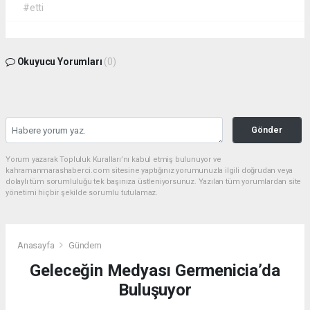
#etti
Okuyucu Yorumları
(0)
Gönder
Yorum yazarak Topluluk Kuralları’nı kabul etmiş bulunuyor ve
kahramanmarashaberci.com sitesine yaptığınız yorumunuzla ilgili doğrudan veya
dolaylı tüm sorumluluğu tek başınıza üstleniyorsunuz. Yazılan tüm yorumlardan site
yönetimi hiçbir şekilde sorumlu tutulamaz.
Anasayfa
Gündem
Geleceğin Medyası Germenicia’da
Buluşuyor