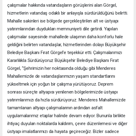
çalışmalar hakkında vatandaşların görüşlerini alan Görgel,
hizmetlerin vatandaş odaklı bir anlayışla sürdürüldüğünü belirtti.
Mahalle sakinleri ise bölgede gerçekleştirilen alt ve üstyapı
yatırımlarından duydukları memnuniyeti dile getirdi. Yapılan
çalışmalar sayesinde mahallede ulaşımın daha konforlu hale
geldiğini belirten vatandaşlar, hizmetlerinden dolayı Büyükşehir
Belediye Başkanı Fırat Görgel’e teşekkür etti. Çalışmalarımızı
Kararlılıkla Sürdürüyoruz Büyükşehir Belediye Başkanı Fırat
Görgel, “Şehrimizin her noktasında olduğu gibi Menderes
Mahallemizde de vatandaşlarımızın yaşam standartlarını
yükseltmek için yoğun bir çalışma yürütüyoruz. Deprem
sonrası süreçte altyapısı yenilenen bölgelerimizde üstyapı
yatırımlarımızı da hızla sürdürüyoruz. Menderes Mahallemizde
tamamlanan altyapı çalışmalarının ardından asfalt
uygulamalarımız etaplar halinde devam ediyor. Bununla birlikte
ihtiyaç duyulan noktalarda kaldırım, çevre düzenlemesi ve diğer
üstyapı imalatlarımızı da hayata geçireceğiz. Bizler sadece