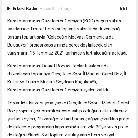
Erkek
|
Kadın
(Haberi Sesli Oku)
Kahramanmaraş Gazeteciler Cemiyeti (KGC) bugün sabah
saatlerinde Ticaret Borsası toplantı salonunda düzenlediği
tanıtım toplantısıyla “Geleceğin Medyası Germenicia’da
Buluşuyor” projesi kapsamında gerçekleştirilecek olan
yarışmanın 15 Temmuz 2021 tarihinde start alacağını açıkladı.
Kahramanmaraş Ticaret Borsası toplantı salonunda
düzenlenen toplantıya Gençlik ve Spor İl Müdürü Cemil Boz, İl
Kültür ve Turizm Müdürü Seydihan Küçükdağlı,
Kahramanmaraş Gazeteciler Cemiyeti üyeleri katıldı.
Toplantıda bir konuşma yapan Gençlik ve Spor İl Müdürü Cemil
Boz projenin çok önemli bir yere sahip olduğunu dile getirerek
şunları söyledi; “Bakanlığımız tarafından çağrıya çıkartılan proje
destekleme programları kapsamında ilimizde 20’ye yakın proje
desteği sağlandı. Sivil toplum kuruluşlarının hem sosyal