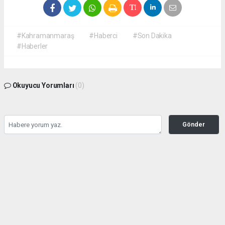
#Kahramanmaraş
#Haberci
#Son Dakika
#Haberler
Okuyucu Yorumları
(0)
Gönder
Yorum yazarak Topluluk Kuralları’nı kabul etmiş bulunuyor ve
kahramanmarashaberci.com sitesine yaptığınız yorumunuzla ilgili doğrudan veya
dolaylı tüm sorumluluğu tek başınıza üstleniyorsunuz. Yazılan tüm yorumlardan site
yönetimi hiçbir şekilde sorumlu tutulamaz.