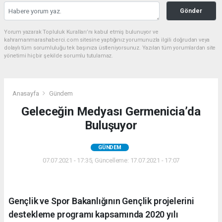
Gönder
Yorum yazarak Topluluk Kuralları’nı kabul etmiş bulunuyor ve
kahramanmarashaberci.com sitesine yaptığınız yorumunuzla ilgili doğrudan veya
dolaylı tüm sorumluluğu tek başınıza üstleniyorsunuz. Yazılan tüm yorumlardan site
yönetimi hiçbir şekilde sorumlu tutulamaz.
Anasayfa
Gündem
Geleceğin Medyası Germenicia’da
Buluşuyor
GÜNDEM
07.07.2021 - 17:35, Güncelleme: 17.07.2021 - 17:07
Gençlik ve Spor Bakanlığının Gençlik projelerini
destekleme programı kapsamında 2020 yılı