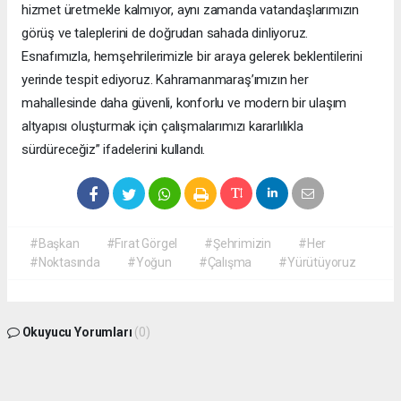
hizmet üretmekle kalmıyor, aynı zamanda vatandaşlarımızın
görüş ve taleplerini de doğrudan sahada dinliyoruz.
Esnafımızla, hemşehrilerimizle bir araya gelerek beklentilerini
yerinde tespit ediyoruz. Kahramanmaraş’ımızın her
mahallesinde daha güvenli, konforlu ve modern bir ulaşım
altyapısı oluşturmak için çalışmalarımızı kararlılıkla
sürdüreceğiz” ifadelerini kullandı.
#Başkan
#Fırat Görgel
#Şehrimizin
#Her
#Noktasında
#Yoğun
#Çalışma
#Yürütüyoruz
Okuyucu Yorumları
(0)