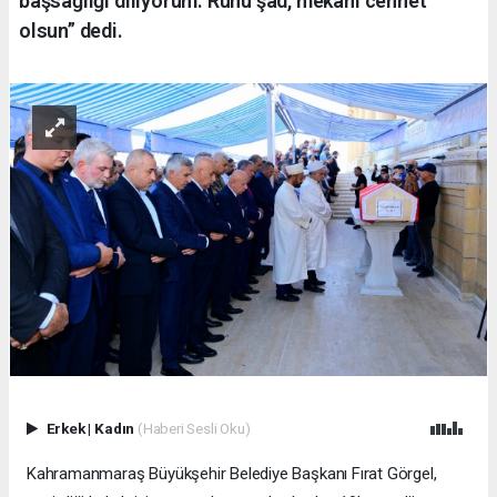
başsağlığı diliyorum. Ruhu şad, mekânı cennet
olsun” dedi.
Erkek
|
Kadın
(Haberi Sesli Oku)
Kahramanmaraş Büyükşehir Belediye Başkanı Fırat Görgel,