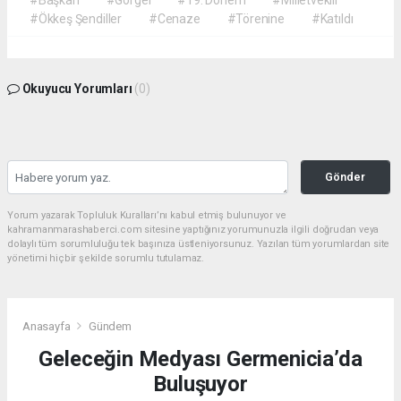
#Ökkeş Şendiller
#Cenaze
#Törenine
#Katıldı
Okuyucu Yorumları
(0)
Gönder
Yorum yazarak Topluluk Kuralları’nı kabul etmiş bulunuyor ve
kahramanmarashaberci.com sitesine yaptığınız yorumunuzla ilgili doğrudan veya
dolaylı tüm sorumluluğu tek başınıza üstleniyorsunuz. Yazılan tüm yorumlardan site
yönetimi hiçbir şekilde sorumlu tutulamaz.
Anasayfa
Gündem
Geleceğin Medyası Germenicia’da
Buluşuyor