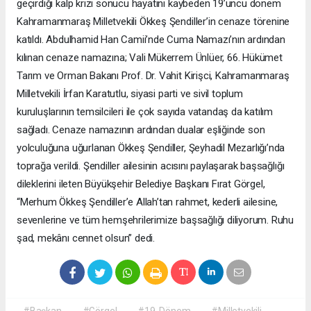
geçirdiği kalp krizi sonucu hayatını kaybeden 19’uncu dönem
Kahramanmaraş Milletvekili Ökkeş Şendiller’in cenaze törenine
katıldı. Abdulhamid Han Camii’nde Cuma Namazı’nın ardından
kılınan cenaze namazına; Vali Mükerrem Ünlüer, 66. Hükümet
Tarım ve Orman Bakanı Prof. Dr. Vahit Kirişci, Kahramanmaraş
Milletvekili İrfan Karatutlu, siyasi parti ve sivil toplum
kuruluşlarının temsilcileri ile çok sayıda vatandaş da katılım
sağladı. Cenaze namazının ardından dualar eşliğinde son
yolculuğuna uğurlanan Ökkeş Şendiller, Şeyhadil Mezarlığı’nda
toprağa verildi. Şendiller ailesinin acısını paylaşarak başsağlığı
dileklerini ileten Büyükşehir Belediye Başkanı Fırat Görgel,
“Merhum Ökkeş Şendiller’e Allah’tan rahmet, kederli ailesine,
sevenlerine ve tüm hemşehrilerimize başsağlığı diliyorum. Ruhu
şad, mekânı cennet olsun” dedi.
#Başkan
#Görgel
#19. Dönem
#Milletvekili