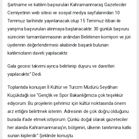
Şartname ve katılım başvuruları Kahramanmaraş Gazeteciler
Cemiyetinin web sitesi ve sosyal medya sayfalarından 10
Temmuz tarihinde yayınlanacak olup 15 Temmuz itibarı ile
yarışma başvuruları alınmaya başlanacaktır. 30 günlük başvuru
sürecinin tamamlanmasının ardından Belirlenen komiyon ve jüri
üyelerinin değerlendirmesi akabinde başarılı bulunan
katılımcıların daveti yapılacaktır.
Gala gecesi takvimi ayrıca belirlenip duyuru ve davetleri
yapılacaktır.” Dedi.
Toplantıda konuşan İl Kültür ve Turizm Müdürü Seydihan
Küçükdağlı ise “Gençlik ve Spor Bakanlığımıza çok teşekkür
ediyorum. Bu projelerin şehrimiz için kültür noktasında önem
arz ettiğini belirtmek isterim. Adresinin de çok doğru olduğunu
burada ifade etmek istiyorum. Çünkü doğal olarak gazeteciler
her alanda Kahramanmaraş’ın, bölgenin, ülkenin tanıtımına katkı
sunan kişilerdir.” Şeklinde konuştu.