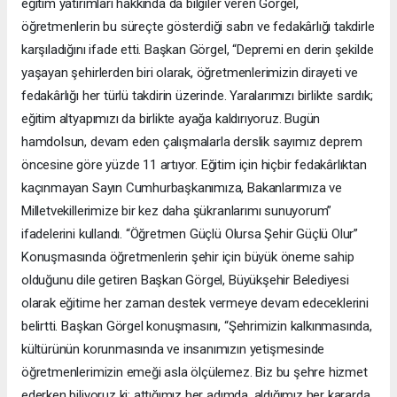
eğitim yatırımları hakkında da bilgiler veren Görgel,
öğretmenlerin bu süreçte gösterdiği sabrı ve fedakârlığı takdirle
karşıladığını ifade etti. Başkan Görgel, “Depremi en derin şekilde
yaşayan şehirlerden biri olarak, öğretmenlerimizin dirayeti ve
fedakârlığı her türlü takdirin üzerinde. Yaralarımızı birlikte sardık;
eğitim altyapımızı da birlikte ayağa kaldırıyoruz. Bugün
hamdolsun, devam eden çalışmalarla derslik sayımız deprem
öncesine göre yüzde 11 artıyor. Eğitim için hiçbir fedakârlıktan
kaçınmayan Sayın Cumhurbaşkanımıza, Bakanlarımıza ve
Milletvekillerimize bir kez daha şükranlarımı sunuyorum”
ifadelerini kullandı. “Öğretmen Güçlü Olursa Şehir Güçlü Olur”
Konuşmasında öğretmenlerin şehir için büyük öneme sahip
olduğunu dile getiren Başkan Görgel, Büyükşehir Belediyesi
olarak eğitime her zaman destek vermeye devam edeceklerini
belirtti. Başkan Görgel konuşmasını, “Şehrimizin kalkınmasında,
kültürünün korunmasında ve insanımızın yetişmesinde
öğretmenlerimizin emeği asla ölçülemez. Biz bu şehre hizmet
ederken biliyoruz ki; attığımız her adımda, aldığımız her kararda