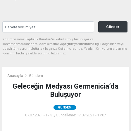
Gönder
Yorum yazarak Topluluk Kuralları’nı kabul etmiş bulunuyor ve
kahramanmarashaberci.com sitesine yaptığınız yorumunuzla ilgili doğrudan veya
dolaylı tüm sorumluluğu tek başınıza üstleniyorsunuz. Yazılan tüm yorumlardan site
yönetimi hiçbir şekilde sorumlu tutulamaz.
Anasayfa
Gündem
Geleceğin Medyası Germenicia’da
Buluşuyor
GÜNDEM
07.07.2021 - 17:35, Güncelleme: 17.07.2021 - 17:07