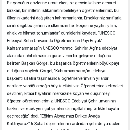
Bir çocuğun gözlerine umut eken, bir gencin kalbine cesaret
bırakan, bir milletin istikametini belirleyen öğretmenlerimiz, bu
ülkenin kaderini değiştiren kahramanlardır. Emekleriniz sınıflarla
sınırlı değil; bu şehrin ve ülkemizin her köşesine yayılmış ilim,
ahlak ve hikmet tohumlarıdır” cümlelerini kaydetti. “UNESCO
Edebiyat Şehri Unvanında Öğretmenlerin Payı Büyük”
Kahramanmaraş’ın UNESCO Yaratıcı Şehirler Ağı’na edebiyat
alanında dahil olmasının gurur verici bir gelişme olduğunu
belirten Başkan Görgel, bu başarıda öğretmenlerin büyük payı
olduğunu söyledi. Görgel, “Kahramanmaraş’ın edebiyat
başkenti sıfatını taşımasında, öğretmenlerimizin yıllardır
nesillere verdiği emeğin büyük etkisi var. Öğrencilerine kelimeleri
sevdiren, kitabı hayatının merkezine koyan ve düşünmeyi
öğreten öğretmenlerimiz. UNESCO Edebiyat Şehri unvanının
hakkını verecek yeni çalışmaları da inşallah hep birlikte hayata
geçireceğiz” dedi. “Eğitim Altyapımızı Birlikte Ayağa
Kaldırıyoruz” 6 Şubat depremlerinin ardından şehirde yürütülen