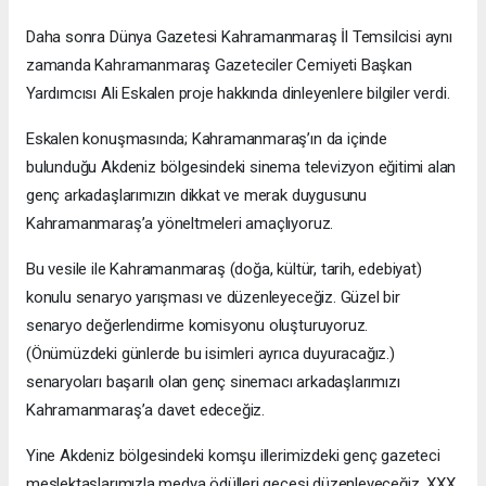
Daha sonra Dünya Gazetesi Kahramanmaraş İl Temsilcisi aynı
zamanda Kahramanmaraş Gazeteciler Cemiyeti Başkan
Yardımcısı Ali Eskalen proje hakkında dinleyenlere bilgiler verdi.
Eskalen konuşmasında; Kahramanmaraş’ın da içinde
bulunduğu Akdeniz bölgesindeki sinema televizyon eğitimi alan
genç arkadaşlarımızın dikkat ve merak duygusunu
Kahramanmaraş’a yöneltmeleri amaçlıyoruz.
Bu vesile ile Kahramanmaraş (doğa, kültür, tarih, edebiyat)
konulu senaryo yarışması ve düzenleyeceğiz. Güzel bir
senaryo değerlendirme komisyonu oluşturuyoruz.
(Önümüzdeki günlerde bu isimleri ayrıca duyuracağız.)
senaryoları başarılı olan genç sinemacı arkadaşlarımızı
Kahramanmaraş’a davet edeceğiz.
Yine Akdeniz bölgesindeki komşu illerimizdeki genç gazeteci
meslektaşlarımızla medya ödülleri gecesi düzenleyeceğiz. XXX