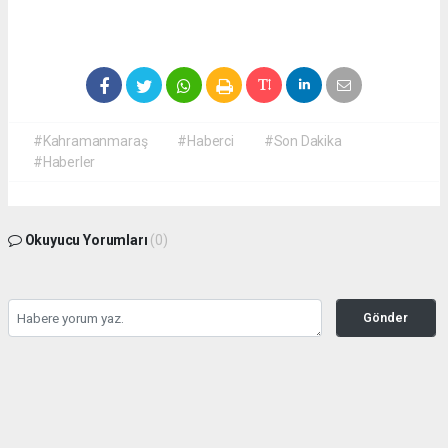
#Kahramanmaraş
#Haberci
#Son Dakika
#Haberler
Okuyucu Yorumları
(0)
Gönder
Yorum yazarak Topluluk Kuralları’nı kabul etmiş bulunuyor ve
kahramanmarashaberci.com sitesine yaptığınız yorumunuzla ilgili doğrudan veya
dolaylı tüm sorumluluğu tek başınıza üstleniyorsunuz. Yazılan tüm yorumlardan site
yönetimi hiçbir şekilde sorumlu tutulamaz.