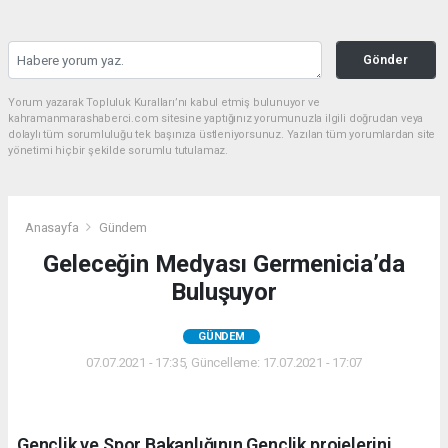
Gönder
Yorum yazarak Topluluk Kuralları’nı kabul etmiş bulunuyor ve
kahramanmarashaberci.com sitesine yaptığınız yorumunuzla ilgili doğrudan veya
dolaylı tüm sorumluluğu tek başınıza üstleniyorsunuz. Yazılan tüm yorumlardan site
yönetimi hiçbir şekilde sorumlu tutulamaz.
Anasayfa
Gündem
Geleceğin Medyası Germenicia’da
Buluşuyor
GÜNDEM
07.07.2021 - 17:35, Güncelleme: 17.07.2021 - 17:07
Gençlik ve Spor Bakanlığının Gençlik projelerini