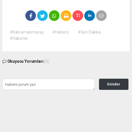
#Kahramanmaraş
#Haberci
#Son Dakika
#Haberler
Okuyucu Yorumları
(0)
Gönder
Yorum yazarak Topluluk Kuralları’nı kabul etmiş bulunuyor ve
kahramanmarashaberci.com sitesine yaptığınız yorumunuzla ilgili doğrudan veya
dolaylı tüm sorumluluğu tek başınıza üstleniyorsunuz. Yazılan tüm yorumlardan site
yönetimi hiçbir şekilde sorumlu tutulamaz.