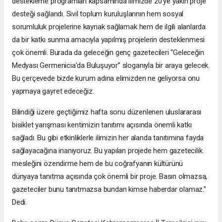
destekleme programları kapsamında ilimizde 20’ye yakın proje
desteği sağlandı. Sivil toplum kuruluşlarının hem sosyal
sorumluluk projelerine kaynak sağlamak hem de ilgili alanlarda
da bir katkı sunma amacıyla yapılmış projelerin desteklenmesi
çok önemli. Burada da geleceğin genç gazetecileri “Geleceğin
Medyası Germenicia’da Buluşuyor” sloganıyla bir araya gelecek.
Bu çerçevede bizde kurum adına elimizden ne geliyorsa onu
yapmaya gayret edeceğiz.
Bilindiği üzere geçtiğimiz hafta sonu düzenlenen uluslararası
bisiklet yarışması kentimizin tanıtımı açısında önemli katkı
sağladı. Bu gibi etkinliklerle ilimizin her alanda tanıtımına fayda
sağlayacağına inanıyoruz. Bu yapılan projede hem gazetecilik
mesleğini özendirme hem de bu coğrafyanın kültürünü
dünyaya tanıtma açısında çok önemli bir proje. Basın olmazsa,
gazeteciler bunu tanıtmazsa bundan kimse haberdar olamaz.”
Dedi.