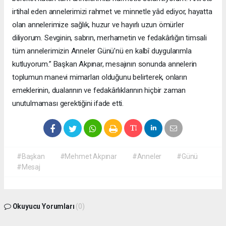
irtihal eden annelerimizi rahmet ve minnetle yâd ediyor, hayatta
olan annelerimize sağlık, huzur ve hayırlı uzun ömürler
diliyorum. Sevginin, sabrın, merhametin ve fedakârlığın timsali
tüm annelerimizin Anneler Günü’nü en kalbî duygularımla
kutluyorum.” Başkan Akpınar, mesajının sonunda annelerin
toplumun manevi mimarları olduğunu belirterek, onların
emeklerinin, dualarının ve fedakârlıklarının hiçbir zaman
unutulmaması gerektiğini ifade etti.
#Başkan
#Mehmet Akpınar
#Anneler
#Günü
#Mesaj
Okuyucu Yorumları
(0)