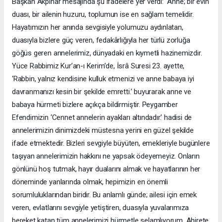
Başkan Akpınar mesajında şu ifadelere yer verdi: “Anne; bir evin
duası, bir ailenin huzuru, toplumun ise en sağlam temelidir.
Hayatımızın her anında sevgisiyle yolumuzu aydınlatan,
duasıyla bizlere güç veren, fedakârlığıyla her türlü zorluğa
göğüs geren annelerimiz, dünyadaki en kıymetli hazinemizdir.
Yüce Rabbimiz Kur’an-ı Kerim’de, İsrâ Suresi 23. ayette,
‘Rabbin, yalnız kendisine kulluk etmenizi ve anne babaya iyi
davranmanızı kesin bir şekilde emretti.’ buyurarak anne ve
babaya hürmeti bizlere açıkça bildirmiştir. Peygamber
Efendimizin ‘Cennet annelerin ayakları altındadır.’ hadisi de
annelerimizin dinimizdeki müstesna yerini en güzel şekilde
ifade etmektedir. Bizleri sevgiyle büyüten, emekleriyle bugünlere
taşıyan annelerimizin hakkını ne yapsak ödeyemeyiz. Onların
gönlünü hoş tutmak, hayır dualarını almak ve hayatlarının her
döneminde yanlarında olmak, hepimizin en önemli
sorumluluklarından biridir. Bu anlamlı günde; ailesi için emek
veren, evlatlarını sevgiyle yetiştiren, duasıyla yuvalarımıza
bereket katan tüm annelerimizi hürmetle selamlıyorum. Ahirete