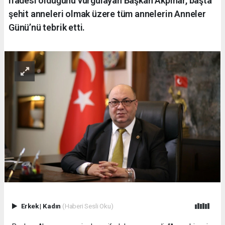
ifadesi olduğunu vurgulayan Başkan Akpınar, başta
şehit anneleri olmak üzere tüm annelerin Anneler
Günü’nü tebrik etti.
Erkek
|
Kadın
(Haberi Sesli Oku)