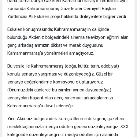
Daha sonra Dünya Gazetesi Kahramanmaraş İl Temsilcisi aynı
zamanda Kahramanmaraş Gazeteciler Cemiyeti Başkan
Yardımcısı Ali Eskalen proje hakkında dinleyenlere bilgiler verdi.
Eskalen konuşmasında; Kahramanmaraş’ın da içinde
bulunduğu Akdeniz bölgesindeki sinema televizyon eğitimi alan
genç arkadaşlarımızın dikkat ve merak duygusunu
Kahramanmaraş’a yöneltmeleri amaçlıyoruz.
Bu vesile ile Kahramanmaraş (doğa, kültür, tarih, edebiyat)
konulu senaryo yarışması ve düzenleyeceğiz. Güzel bir
senaryo değerlendirme komisyonu oluşturuyoruz.
(Önümüzdeki günlerde bu isimleri ayrıca duyuracağız.)
senaryoları başarılı olan genç sinemacı arkadaşlarımızı
Kahramanmaraş’a davet edeceğiz.
Yine Akdeniz bölgesindeki komşu illerimizdeki genç gazeteci
meslektaşlarımızla medya ödülleri gecesi düzenleyeceğiz. XXX
kategoride düzenleyeceğimiz medya ödülleri için alanında