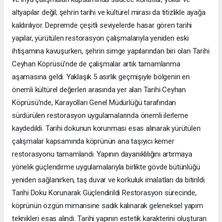
altyapılar değil; şehrin tarihi ve kültürel mirası da titizlikle ayağa
kaldırılıyor. Depremde çeşitli seviyelerde hasar gören tarihi
yapılar, yürütülen restorasyon çalışmalarıyla yeniden eski
ihtişamına kavuşurken, şehrin simge yapılarından biri olan Tarihi
Ceyhan Köprüsü’nde de çalışmalar artık tamamlanma
aşamasına geldi. Yaklaşık 5 asırlık geçmişiyle bölgenin en
önemli kültürel değerleri arasında yer alan Tarihi Ceyhan
Köprüsü’nde, Karayolları Genel Müdürlüğü tarafından
sürdürülen restorasyon uygulamalarında önemli ilerleme
kaydedildi. Tarihi dokunun korunması esas alınarak yürütülen
çalışmalar kapsamında köprünün ana taşıyıcı kemer
restorasyonu tamamlandı. Yapının dayanıklılığını artırmaya
yönelik güçlendirme uygulamalarıyla birlikte gövde bütünlüğü
yeniden sağlanırken, taş duvar ve korkuluk imalatları da bitirildi.
Tarihi Doku Korunarak Güçlendirildi Restorasyon sürecinde,
köprünün özgün mimarisine sadık kalınarak geleneksel yapım
teknikleri esas alındı. Tarihi yapının estetik karakterini oluşturan