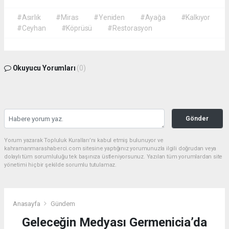
#Asırlık
#Miras
#Yeniden
#Ayağa
#Kalkıyor
#Ceyhan
#Köprüsü
#Restorasyon
Okuyucu Yorumları
(0)
Gönder
Yorum yazarak Topluluk Kuralları’nı kabul etmiş bulunuyor ve
kahramanmarashaberci.com sitesine yaptığınız yorumunuzla ilgili doğrudan veya
dolaylı tüm sorumluluğu tek başınıza üstleniyorsunuz. Yazılan tüm yorumlardan site
yönetimi hiçbir şekilde sorumlu tutulamaz.
Anasayfa
Gündem
Geleceğin Medyası Germenicia’da