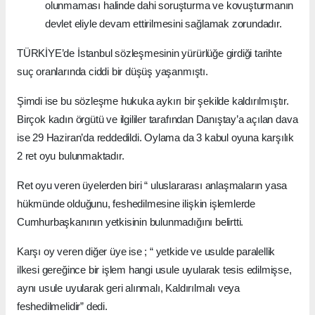
olunmaması halinde dahi soruşturma ve kovuşturmanın
devlet eliyle devam ettirilmesini sağlamak zorundadır.
TÜRKİYE’de İstanbul sözleşmesinin yürürlüğe girdiği tarihte
suç oranlarında ciddi bir düşüş yaşanmıştı.
Şimdi ise bu sözleşme hukuka aykırı bir şekilde kaldırılmıştır.
Birçok kadın örgütü ve ilgililer tarafından Danıştay’a açılan dava
ise 29 Haziran’da reddedildi. Oylama da 3 kabul oyuna karşılık
2 ret oyu bulunmaktadır.
Ret oyu veren üyelerden biri “ uluslararası anlaşmaların yasa
hükmünde olduğunu, feshedilmesine ilişkin işlemlerde
Cumhurbaşkanının yetkisinin bulunmadığını belirtti.
Karşı oy veren diğer üye ise ; “ yetkide ve usulde paralellik
ilkesi gereğince bir işlem hangi usule uyularak tesis edilmişse,
aynı usule uyularak geri alınmalı, Kaldırılmalı veya
feshedilmelidir” dedi.