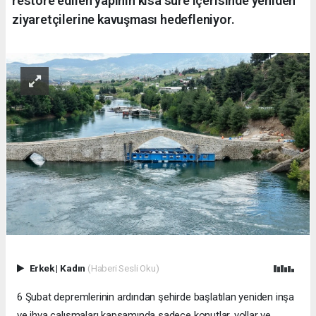
restore edilen yapının kısa süre içerisinde yeniden
ziyaretçilerine kavuşması hedefleniyor.
Erkek
|
Kadın
(Haberi Sesli Oku)
6 Şubat depremlerinin ardından şehirde başlatılan yeniden inşa
ve ihya çalışmaları kapsamında sadece konutlar, yollar ve