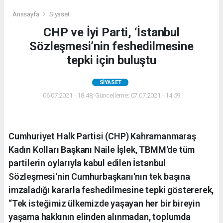
Anasayfa
Siyaset
CHP ve İyi Parti, ‘İstanbul
Sözleşmesi’nin feshedilmesine
tepki için buluştu
SIYASET
06.07.2021 - 18:48, Güncelleme: 07.07.2021 - 14:59
Cumhuriyet Halk Partisi (CHP) Kahramanmaraş
Kadın Kolları Başkanı Naile İşlek, TBMM'de tüm
partilerin oylarıyla kabul edilen İstanbul
Sözleşmesi'nin Cumhurbaşkanı'nın tek başına
imzaladığı kararla feshedilmesine tepki göstererek,
“Tek isteğimiz ülkemizde yaşayan her bir bireyin
yaşama hakkının elinden alınmadan, toplumda