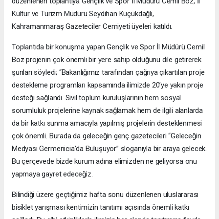
düzenlenen toplantıya Gençlik ve Spor İl Müdürü Cemil Boz, İl
Kültür ve Turizm Müdürü Seydihan Küçükdağlı,
Kahramanmaraş Gazeteciler Cemiyeti üyeleri katıldı.
Toplantıda bir konuşma yapan Gençlik ve Spor İl Müdürü Cemil
Boz projenin çok önemli bir yere sahip olduğunu dile getirerek
şunları söyledi; “Bakanlığımız tarafından çağrıya çıkartılan proje
destekleme programları kapsamında ilimizde 20’ye yakın proje
desteği sağlandı. Sivil toplum kuruluşlarının hem sosyal
sorumluluk projelerine kaynak sağlamak hem de ilgili alanlarda
da bir katkı sunma amacıyla yapılmış projelerin desteklenmesi
çok önemli. Burada da geleceğin genç gazetecileri “Geleceğin
Medyası Germenicia’da Buluşuyor” sloganıyla bir araya gelecek.
Bu çerçevede bizde kurum adına elimizden ne geliyorsa onu
yapmaya gayret edeceğiz.
Bilindiği üzere geçtiğimiz hafta sonu düzenlenen uluslararası
bisiklet yarışması kentimizin tanıtımı açısında önemli katkı