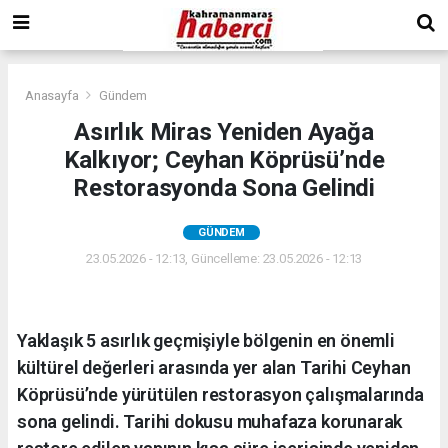
Anasayfa
Gündem
Asırlık Miras Yeniden Ayağa
Kalkıyor; Ceyhan Köprüsü’nde
Restorasyonda Sona Gelindi
GÜNDEM
23.05.2026 - 12:13, Güncelleme: 23.05.2026 - 12:13
Yaklaşık 5 asırlık geçmişiyle bölgenin en önemli
kültürel değerleri arasında yer alan Tarihi Ceyhan
Köprüsü’nde yürütülen restorasyon çalışmalarında
sona gelindi. Tarihi dokusu muhafaza korunarak