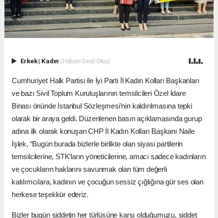
Erkek
|
Kadın
(Haberi Sesli Oku)
Cumhuriyet Halk Partisi ile İyi Parti İl Kadın Kolları Başkanları
ve bazı Sivil Toplum Kuruluşlarının temsilcileri Özel İdare
Binası önünde İstanbul Sözleşmesi’nin kaldırılmasına tepki
olarak bir araya geldi. Düzenlenen basın açıklamasında gurup
adına ilk olarak konuşan CHP İl Kadın Kolları Başkanı Naile
İşlek, “Bugün burada bizlerle birlikte olan siyasi partilerin
temsilcilerine, STK’ların yöneticilerine, amacı sadece kadınların
ve çocukların haklarını savunmak olan tüm değerli
katılımcılara, kadının ve çocuğun sessiz çığlığına gür ses olan
herkese teşekkür ederiz.
Bizler bugün şiddetin her türlüsüne karşı olduğumuzu, şiddet