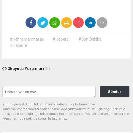
#Kahramanmaraş
#Haberci
#Son Dakika
#Haberler
Okuyucu Yorumları
(0)
Gönder
Yorum yazarak Topluluk Kuralları’nı kabul etmiş bulunuyor ve
kahramanmarashaberci.com sitesine yaptığınız yorumunuzla ilgili doğrudan veya
dolaylı tüm sorumluluğu tek başınıza üstleniyorsunuz. Yazılan tüm yorumlardan site
yönetimi hiçbir şekilde sorumlu tutulamaz.