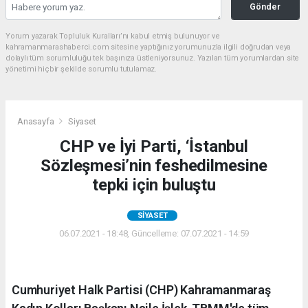
Gönder
Yorum yazarak Topluluk Kuralları’nı kabul etmiş bulunuyor ve
kahramanmarashaberci.com sitesine yaptığınız yorumunuzla ilgili doğrudan veya
dolaylı tüm sorumluluğu tek başınıza üstleniyorsunuz. Yazılan tüm yorumlardan site
yönetimi hiçbir şekilde sorumlu tutulamaz.
Anasayfa
Siyaset
CHP ve İyi Parti, ‘İstanbul
Sözleşmesi’nin feshedilmesine
tepki için buluştu
SIYASET
06.07.2021 - 18:48, Güncelleme: 07.07.2021 - 14:59
Cumhuriyet Halk Partisi (CHP) Kahramanmaraş