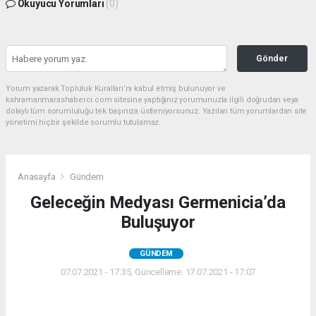
Okuyucu Yorumları
(0)
Gönder
Yorum yazarak Topluluk Kuralları’nı kabul etmiş bulunuyor ve
kahramanmarashaberci.com sitesine yaptığınız yorumunuzla ilgili doğrudan veya
dolaylı tüm sorumluluğu tek başınıza üstleniyorsunuz. Yazılan tüm yorumlardan site
yönetimi hiçbir şekilde sorumlu tutulamaz.
Anasayfa
Gündem
Geleceğin Medyası Germenicia’da
Buluşuyor
GÜNDEM
07.07.2021 - 17:35, Güncelleme: 17.07.2021 - 17:07