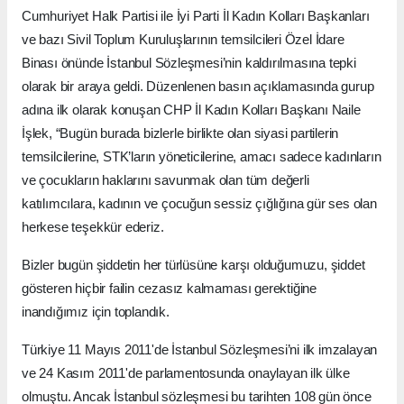
Cumhuriyet Halk Partisi ile İyi Parti İl Kadın Kolları Başkanları
ve bazı Sivil Toplum Kuruluşlarının temsilcileri Özel İdare
Binası önünde İstanbul Sözleşmesi’nin kaldırılmasına tepki
olarak bir araya geldi. Düzenlenen basın açıklamasında gurup
adına ilk olarak konuşan CHP İl Kadın Kolları Başkanı Naile
İşlek, “Bugün burada bizlerle birlikte olan siyasi partilerin
temsilcilerine, STK’ların yöneticilerine, amacı sadece kadınların
ve çocukların haklarını savunmak olan tüm değerli
katılımcılara, kadının ve çocuğun sessiz çığlığına gür ses olan
herkese teşekkür ederiz.
Bizler bugün şiddetin her türlüsüne karşı olduğumuzu, şiddet
gösteren hiçbir failin cezasız kalmaması gerektiğine
inandığımız için toplandık.
Türkiye 11 Mayıs 2011'de İstanbul Sözleşmesi’ni ilk imzalayan
ve 24 Kasım 2011'de parlamentosunda onaylayan ilk ülke
olmuştu. Ancak İstanbul sözleşmesi bu tarihten 108 gün önce