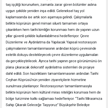
taş işçiliği korunurken, zamanla zarar gören bölümler aslına
uygun şekilde yeniden inşa edildi. Geleneksel taş yol
kaplamasında ise artık son aşamaya gelindi. Çalışmalarla
birlikte köprünün genel mimari silueti tamamen ortaya
çıkarılırken hem tarihi kimliğin korunması hem de yapının uzun
yıllar güvenli şekilde kullanılabilmesi hedefleniyor. Çevre
Düzenleme ve Aydınlatma da Yapılacak Yapısal restorasyon
çalışmalarının tamamlanmasının ardından köprü çevresinde
estetik dokuyu destekleyecek çevre düzenleme uygulamaları
da gerçekleştirilecek. Ayrıca tarihi yapının gece görünümünü ön
plana çıkaracak dekoratif aydınlatma sistemleri de projeye
dahil edildi. Son hazırlıkların tamamlanmasının ardından Tarihi
Ceyhan Köprüsü’nün yeniden ziyaretçilerin hizmetine
sunulması planlanıyor. Restorasyonun tamamlanmasıyla
birlikte köprünün hem kültürel miras niteliğini koruması hem de
bölge turizmine katkı sağlaması hedefleniyor. “Tarihi Mirasımıza
Sahip Çıkarak Geleceğe Taşıyoruz” Büyükşehir Belediye