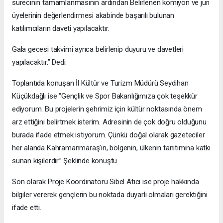
sürecinin tamamlanmasının ardından Belirlenen komiyon ve jüri
üyelerinin değerlendirmesi akabinde başarılı bulunan
katılımcıların daveti yapılacaktır.
Gala gecesi takvimi ayrıca belirlenip duyuru ve davetleri
yapılacaktır.” Dedi.
Toplantıda konuşan İl Kültür ve Turizm Müdürü Seydihan
Küçükdağlı ise “Gençlik ve Spor Bakanlığımıza çok teşekkür
ediyorum. Bu projelerin şehrimiz için kültür noktasında önem
arz ettiğini belirtmek isterim. Adresinin de çok doğru olduğunu
burada ifade etmek istiyorum. Çünkü doğal olarak gazeteciler
her alanda Kahramanmaraş’ın, bölgenin, ülkenin tanıtımına katkı
sunan kişilerdir.” Şeklinde konuştu.
Son olarak Proje Koordinatörü Sibel Atıcı ise proje hakkında
bilgiler vererek gençlerin bu noktada duyarlı olmaları gerektiğini
ifade etti.