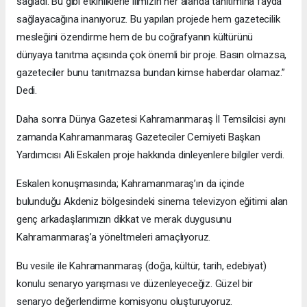
sağladı. Bu gibi etkinliklerle ilimizin her alanda tanıtımına fayda
sağlayacağına inanıyoruz. Bu yapılan projede hem gazetecilik
mesleğini özendirme hem de bu coğrafyanın kültürünü
dünyaya tanıtma açısında çok önemli bir proje. Basın olmazsa,
gazeteciler bunu tanıtmazsa bundan kimse haberdar olamaz.”
Dedi.
Daha sonra Dünya Gazetesi Kahramanmaraş İl Temsilcisi aynı
zamanda Kahramanmaraş Gazeteciler Cemiyeti Başkan
Yardımcısı Ali Eskalen proje hakkında dinleyenlere bilgiler verdi.
Eskalen konuşmasında; Kahramanmaraş’ın da içinde
bulunduğu Akdeniz bölgesindeki sinema televizyon eğitimi alan
genç arkadaşlarımızın dikkat ve merak duygusunu
Kahramanmaraş’a yöneltmeleri amaçlıyoruz.
Bu vesile ile Kahramanmaraş (doğa, kültür, tarih, edebiyat)
konulu senaryo yarışması ve düzenleyeceğiz. Güzel bir
senaryo değerlendirme komisyonu oluşturuyoruz.