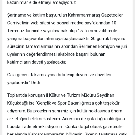
kazanımlar elde etmeyi amaçlıyoruz.
Şartname ve katılım başvuruları Kahramanmaraş Gazeteciler
Cemiyetinin web sitesi ve sosyal medya sayfalarından 10
Temmuz tarihinde yayınlanacak olup 15 Temmuz itibarı ile
yarışma başvuruları alınmaya başlanacaktır. 30 günlük başvuru
sürecinin tamamlanmasının ardından Belirlenen komiyon ve jüri
üyelerinin değerlendirmesi akabinde başarılı bulunan
katılımcıların daveti yapılacaktır.
Gala gecesi takvimi ayrıca belirlenip duyuru ve davetleri
yapılacaktır.” Dedi.
Toplantıda konuşan İl Kültür ve Turizm Müdürü Seydihan
Küçükdağlı ise “Gençlik ve Spor Bakanlığımıza çok teşekkür
ediyorum. Bu projelerin şehrimiz için kültür noktasında önem
arz ettiğini belirtmek isterim. Adresinin de çok doğru olduğunu
burada ifade etmek istiyorum. Çünkü doğal olarak gazeteciler
her alanda Kahramanmaraş’ın, bölgenin, ülkenin tanıtımına katkı