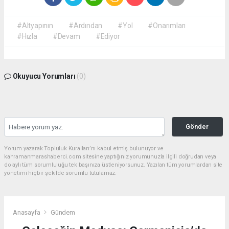
#Altyapının
#Ardından
#Yol
#Onarımları
#Hızla
#Devam
#Ediyor
Okuyucu Yorumları
(0)
Gönder
Yorum yazarak Topluluk Kuralları’nı kabul etmiş bulunuyor ve
kahramanmarashaberci.com sitesine yaptığınız yorumunuzla ilgili doğrudan veya
dolaylı tüm sorumluluğu tek başınıza üstleniyorsunuz. Yazılan tüm yorumlardan site
yönetimi hiçbir şekilde sorumlu tutulamaz.
Anasayfa
Gündem