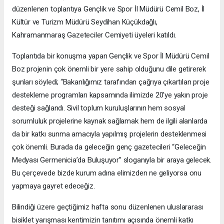
düzenlenen toplantıya Gençlik ve Spor İl Müdürü Cemil Boz, İl
Kültür ve Turizm Müdürü Seydihan Küçükdağlı,
Kahramanmaraş Gazeteciler Cemiyeti üyeleri katıldı.
Toplantıda bir konuşma yapan Gençlik ve Spor İl Müdürü Cemil
Boz projenin çok önemli bir yere sahip olduğunu dile getirerek
şunları söyledi; “Bakanlığımız tarafından çağrıya çıkartılan proje
destekleme programları kapsamında ilimizde 20’ye yakın proje
desteği sağlandı. Sivil toplum kuruluşlarının hem sosyal
sorumluluk projelerine kaynak sağlamak hem de ilgili alanlarda
da bir katkı sunma amacıyla yapılmış projelerin desteklenmesi
çok önemli. Burada da geleceğin genç gazetecileri “Geleceğin
Medyası Germenicia’da Buluşuyor” sloganıyla bir araya gelecek.
Bu çerçevede bizde kurum adına elimizden ne geliyorsa onu
yapmaya gayret edeceğiz.
Bilindiği üzere geçtiğimiz hafta sonu düzenlenen uluslararası
bisiklet yarışması kentimizin tanıtımı açısında önemli katkı