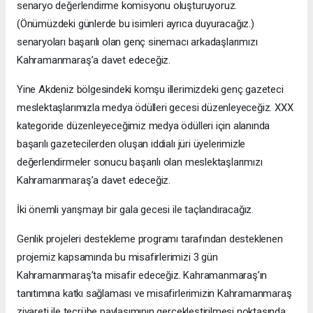
senaryo değerlendirme komisyonu oluşturuyoruz.
(Önümüzdeki günlerde bu isimleri ayrıca duyuracağız.)
senaryoları başarılı olan genç sinemacı arkadaşlarımızı
Kahramanmaraş’a davet edeceğiz.
Yine Akdeniz bölgesindeki komşu illerimizdeki genç gazeteci
meslektaşlarımızla medya ödülleri gecesi düzenleyeceğiz. XXX
kategoride düzenleyeceğimiz medya ödülleri için alanında
başarılı gazetecilerden oluşan iddialı jüri üyelerimizle
değerlendirmeler sonucu başarılı olan meslektaşlarımızı
Kahramanmaraş’a davet edeceğiz.
İki önemli yarışmayı bir gala gecesi ile taçlandıracağız.
Genlik projeleri destekleme programı tarafından desteklenen
projemiz kapsamında bu misafirlerimizi 3 gün
Kahramanmaraş’ta misafir edeceğiz. Kahramanmaraş’ın
tanıtımına katkı sağlaması ve misafirlerimizin Kahramanmaraş
ziyareti ile tecrübe paylaşımının gerçekleştirilmesi noktasında