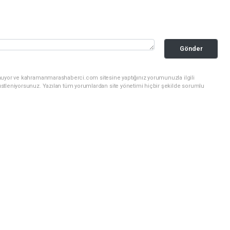
Gönder
unuyor ve kahramanmarashaberci.com sitesine yaptığınız yorumunuzla ilgili
stleniyorsunuz. Yazılan tüm yorumlardan site yönetimi hiçbir şekilde sorumlu