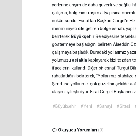
yerlerine erişim de daha güvenli ve sağlıklı hâ
çalışma, bölgenin ulaşım altyapısına önemli k
imkân sundu. Esnaftan Başkan Görgel’e Hiz
memnuniyeti dile getiren bölge esnafı, yapılan
belirterek
Büyükşehir
Belediyesine teşekkü
göstermeye başladığını belirten Alaeddin Özç
çalışmaya başladık. Buradaki yollarımız yazı
yolumuzu
asfaltla
kaplayarak bizi tozdan t
ifadelerini kullandı. Diğer bir esnaf Turgut B
rahatlattığını belirterek, “Yollarımız stabili
Şimdi ise yollarımız çok güzel bir şekilde a
ulaşımı iyileştiriliyor. Fırat Görgel Başkanı
#Büyükşehir
#Yeni
#Sanayi
#Sitesi
Okuyucu Yorumları
(0)