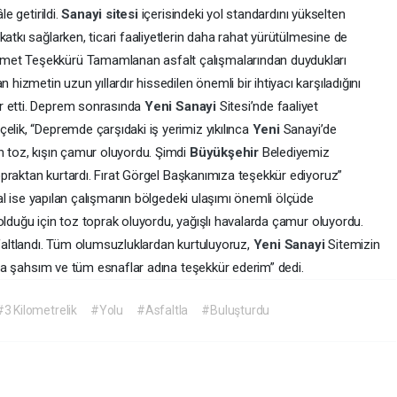
le getirildi.
Sanayi
sitesi
içerisindeki yol standardını yükselten
atkı sağlarken, ticari faaliyetlerin daha rahat yürütülmesine de
met Teşekkürü Tamamlanan asfalt çalışmalarından duydukları
 hizmetin uzun yıllardır hissedilen önemli bir ihtiyacı karşıladığını
r etti. Deprem sonrasında
Yeni
Sanayi
Sitesi’nde faaliyet
elik, “Depremde çarşıdaki iş yerimiz yıkılınca
Yeni
Sanayi’de
n toz, kışın çamur oluyordu. Şimdi
Büyükşehir
Belediyemiz
opraktan kurtardı. Fırat Görgel Başkanımıza teşekkür ediyoruz”
ilal ise yapılan çalışmanın bölgedeki ulaşımı önemli ölçüde
ze olduğu için toz toprak oluyordu, yağışlı havalarda çamur oluyordu.
sfaltlandı. Tüm olumsuzluklardan kurtuluyoruz,
Yeni
Sanayi
Sitemizin
mıza şahsım ve tüm esnaflar adına teşekkür ederim” dedi.
#3 Kilometrelik
#Yolu
#Asfaltla
#Buluşturdu