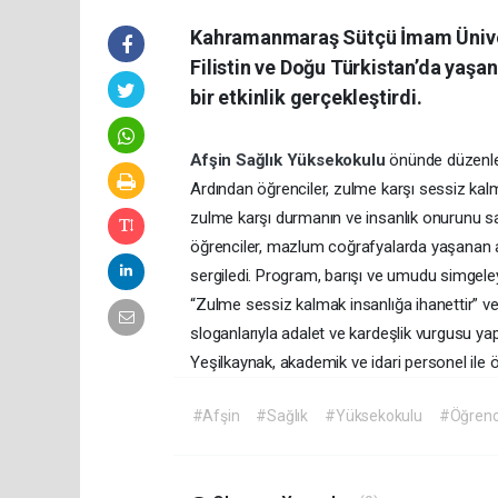
Kahramanmaraş Sütçü İmam Ünivers
Filistin ve Doğu Türkistan’da yaş
bir etkinlik gerçekleştirdi.
Afşin
Sağlık
Yüksekokulu
önünde düzenlen
Ardından öğrenciler, zulme karşı sessiz kal
zulme karşı durmanın ve insanlık onurunu sa
öğrenciler, mazlum coğrafyalarda yaşanan ac
sergiledi. Program, barışı ve umudu simgele
“Zulme sessiz kalmak insanlığa ihanettir” ve
sloganlarıyla adalet ve kardeşlik vurgusu ya
Yeşilkaynak, akademik ve idari personel ile öğ
#Afşin
#Sağlık
#Yüksekokulu
#Öğrenci