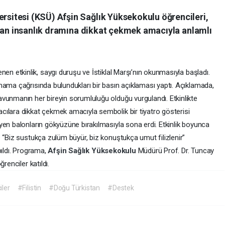
itesi (KSÜ) Afşin Sağlık Yüksekokulu öğrencileri,
anan insanlık dramına dikkat çekmek amacıyla anlamlı
en etkinlik, saygı duruşu ve İstiklal Marşı’nın okunmasıyla başladı.
mama çağrısında bulundukları bir basın açıklaması yaptı. Açıklamada,
vunmanın her bireyin sorumluluğu olduğu vurgulandı. Etkinlikte
ılara dikkat çekmek amacıyla sembolik bir tiyatro gösterisi
yen balonların gökyüzüne bırakılmasıyla sona erdi. Etkinlik boyunca
 “Biz sustukça zulüm büyür, biz konuştukça umut filizlenir”
pıldı. Programa,
Afşin
Sağlık
Yüksekokulu
Müdürü Prof. Dr. Tuncay
renciler katıldı.
ler
#Filistin
#Doğu Türkistan
#Destek