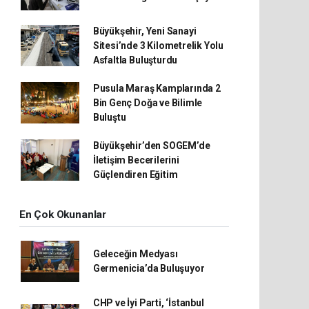
Büyükşehir, Yeni Sanayi
Sitesi’nde 3 Kilometrelik Yolu
Asfaltla Buluşturdu
Pusula Maraş Kamplarında 2
Bin Genç Doğa ve Bilimle
Buluştu
Büyükşehir’den SOGEM’de
İletişim Becerilerini
Güçlendiren Eğitim
En Çok Okunanlar
Geleceğin Medyası
Germenicia’da Buluşuyor
CHP ve İyi Parti, ‘İstanbul