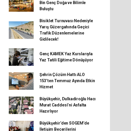
Bin Genç Doğa ve Bilimle
Buluştu
Bisiklet Turnuvası Nedeniyle
Yarış Güzergahında Geçici
Trafik Düzenlemelerine
Gidilecek!
Genç KAMEK Yaz Kurslarıyla
Yaz Tatili Eğitime Dönüşüyor
Şehrin Çözüm Hattı ALO
153’ten Temmuz Ayında Etkin
Hizmet
Büyükşehir, Dulkadiroğlu Hacı
Murat Caddesi’ni Asfalta
Hazırlıyor
Büyükşehir’den SOGEM’de
İletişim Becerilerini