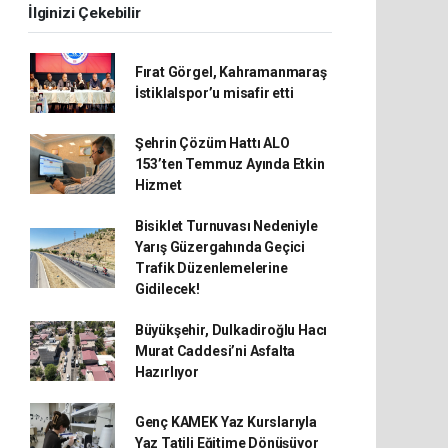
İlginizi Çekebilir
Fırat Görgel, Kahramanmaraş
İstiklalspor’u misafir etti
Şehrin Çözüm Hattı ALO
153’ten Temmuz Ayında Etkin
Hizmet
Bisiklet Turnuvası Nedeniyle
Yarış Güzergahında Geçici
Trafik Düzenlemelerine
Gidilecek!
Büyükşehir, Dulkadiroğlu Hacı
Murat Caddesi’ni Asfalta
Hazırlıyor
Genç KAMEK Yaz Kurslarıyla
Yaz Tatili Eğitime Dönüşüyor