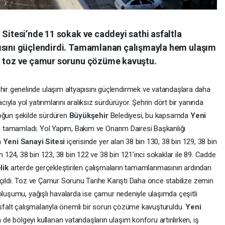
 Sitesi’nde 11 sokak ve caddeyi sathi asfaltla
pısını güçlendirdi. Tamamlanan çalışmayla hem ulaşım
ki toz ve çamur sorunu çözüme kavuştu.
ehir genelinde ulaşım altyapısını güçlendirmek ve vatandaşlara daha
la yol yatırımlarını aralıksız sürdürüyor. Şehrin dört bir yanında
yoğun şekilde sürdüren
Büyükşehir
Belediyesi, bu kapsamda
Yeni
ını tamamladı. Yol Yapım, Bakım ve Onarım Dairesi Başkanlığı
a
Yeni
Sanayi
Sitesi
içerisinde yer alan 38 bin 130, 38 bin 129, 38 bin
in 124, 38 bin 123, 38 bin 122 ve 38 bin 121’inci sokaklar ile 89. Cadde
lik
arterde gerçekleştirilen çalışmaların tamamlanmasının ardından
açıldı. Toz ve Çamur Sorunu Tarihe Karıştı Daha önce stabilize zemin
oluşumu, yağışlı havalarda ise çamur nedeniyle ulaşımda çeşitli
asfalt çalışmalarıyla önemli bir sorun çözüme kavuşturuldu.
Yeni
de bölgeyi kullanan vatandaşların ulaşım konforu artırılırken, iş