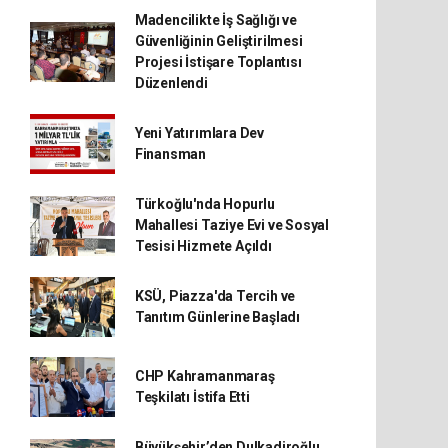
Madencilikte İş Sağlığı ve
Güvenliğinin Geliştirilmesi
Projesi İstişare Toplantısı
Düzenlendi
Yeni Yatırımlara Dev
Finansman
Türkoğlu'nda Hopurlu
Mahallesi Taziye Evi ve Sosyal
Tesisi Hizmete Açıldı
KSÜ, Piazza'da Tercih ve
Tanıtım Günlerine Başladı
CHP Kahramanmaraş
Teşkilatı İstifa Etti
Büyükşehir’den Dulkadiroğlu