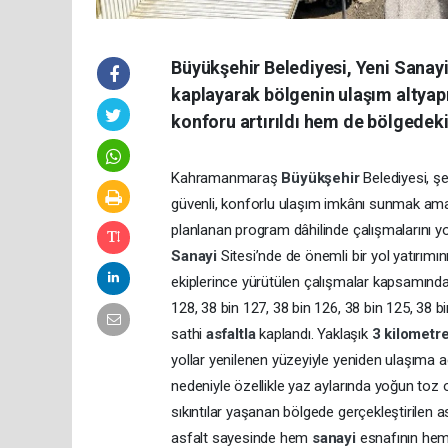
Büyükşehir Belediyesi, Yeni Sanayi
kaplayarak bölgenin ulaşım altya
konforu artırıldı hem de bölgede
Kahramanmaraş
Büyükşehir
Belediyesi, ş
güvenli, konforlu ulaşım imkânı sunmak amacıy
planlanan program dâhilinde çalışmalarını 
Sanayi
Sitesi’nde de önemli bir yol yatırım
ekiplerince yürütülen çalışmalar kapsamınd
128, 38 bin 127, 38 bin 126, 38 bin 125, 38 b
sathi
asfaltla
kaplandı. Yaklaşık
3 kilometre
yollar yenilenen yüzeyiyle yeniden ulaşıma 
nedeniyle özellikle yaz aylarında yoğun toz 
sıkıntılar yaşanan bölgede gerçekleştirilen 
asfalt sayesinde hem
sanayi
esnafının hem 