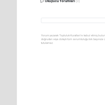
Okuyucu Yorumları
(0)
Yorum yazarak Topluluk Kuralları’nı kabul etmiş bul
doğrudan veya dolaylı tüm sorumluluğu tek başınıza ü
tutulamaz.