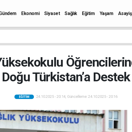
Gündem
Ekonomi
Siyaset
Sağlık
Eğitim
Yaşam
Asayiş
Yüksekokulu Öğrencilerind
Doğu Türkistan’a Destek
24.10.2025 - 20:14, Güncelleme: 24.10.2025 - 20:16
EĞITIM