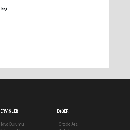
 kişi
ERVİSLER
DİĞER
Hava Durumu
Sitede Ara