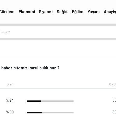
Gündem
Ekonomi
Siyaset
Sağlık
Eğitim
Yaşam
Asayiş
dunuz ?
haber sitemizi nasıl buldunuz ?
Oran
Oy S
% 31
55
% 33
58