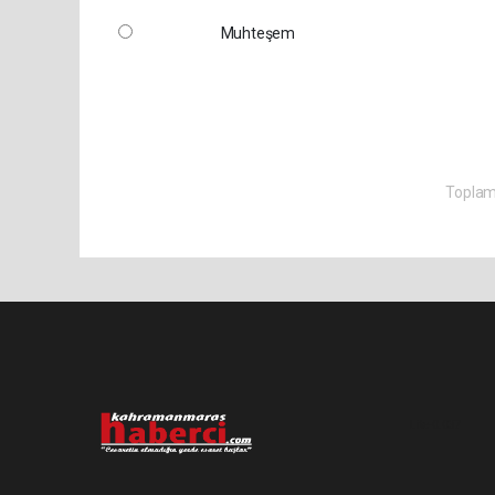
Muhteşem
Toplam 
Lite-0.037