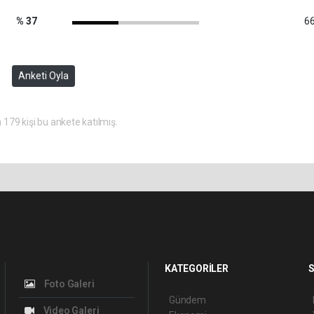
% 37
66
Anketi Oyla
179 kişi bu ankete katılmış.
KATEGORİLER
S
Foto Galeri
Gündem
Video Galeri