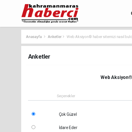
Anasayfa
Anketler
Web Aksiyon® haber sitemizi nasıl bul
Anketler
Web Aksiyon® 
Seçenekler
Çok Güzel
İdare Eder