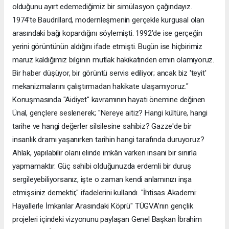
olduğunu ayırt edemediğimiz bir simülasyon çağındayız.
1974'te Baudrillard, modernleşmenin gerçekle kurgusal olan
arasındaki bağı kopardığını söylemişti. 1992’de ise gerçeğin
yerini görüntünün aldığını ifade etmişti. Bugün ise hiçbirimiz
maruz kaldığımız bilginin mutlak hakikatinden emin olamıyoruz.
Bir haber düşüyor, bir görüntü servis ediliyor; ancak biz 'teyit'
mekanizmalarını çalıştırmadan hakikate ulaşamıyoruz."
Konuşmasında "Aidiyet" kavramının hayati önemine değinen
Ünal, gençlere seslenerek; "Nereye aitiz? Hangi kültüre, hangi
tarihe ve hangi değerler silsilesine sahibiz? Gazze'de bir
insanlık dramı yaşanırken tarihin hangi tarafında duruyoruz?
Ahlak, yapılabilir olanı elinde imkân varken insani bir sınırla
yapmamaktır. Güç sahibi olduğunuzda erdemli bir duruş
sergileyebiliyorsanız, işte o zaman kendi anlamınızı inşa
etmişsiniz demektir," ifadelerini kullandı. "İhtisas Akademi:
Hayallerle İmkanlar Arasındaki Köprü" TÜGVA’nın gençlik
projeleri içindeki vizyonunu paylaşan Genel Başkan İbrahim