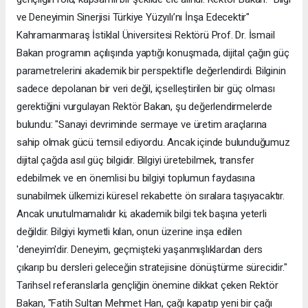
ve Deneyimin Sinerjisi Türkiye Yüzyılı’nı İnşa Edecektir"
Kahramanmaraş İstiklal Üniversitesi Rektörü Prof. Dr. İsmail
Bakan programın açılışında yaptığı konuşmada, dijital çağın güç
parametrelerini akademik bir perspektifle değerlendirdi. Bilginin
sadece depolanan bir veri değil, içselleştirilen bir güç olması
gerektiğini vurgulayan Rektör Bakan, şu değerlendirmelerde
bulundu: "Sanayi devriminde sermaye ve üretim araçlarına
sahip olmak gücü temsil ediyordu. Ancak içinde bulunduğumuz
dijital çağda asıl güç bilgidir. Bilgiyi üretebilmek, transfer
edebilmek ve en önemlisi bu bilgiyi toplumun faydasına
sunabilmek ülkemizi küresel rekabette ön sıralara taşıyacaktır.
Ancak unutulmamalıdır ki; akademik bilgi tek başına yeterli
değildir. Bilgiyi kıymetli kılan, onun üzerine inşa edilen
'deneyim'dir. Deneyim, geçmişteki yaşanmışlıklardan ders
çıkarıp bu dersleri geleceğin stratejisine dönüştürme sürecidir."
Tarihsel referanslarla gençliğin önemine dikkat çeken Rektör
Bakan, "Fatih Sultan Mehmet Han, çağı kapatıp yeni bir çağı