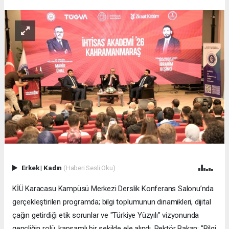
Erkek
|
Kadın
(Haberi Sesli Oku)
KİÜ Karacasu Kampüsü Merkezi Derslik Konferans Salonu’nda
gerçekleştirilen programda; bilgi toplumunun dinamikleri, dijital
çağın getirdiği etik sorunlar ve "Türkiye Yüzyılı" vizyonunda
gençliğin rolü, kapsamlı bir şekilde ele alındı. Rektör Bakan: "Bilgi