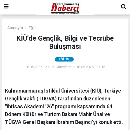
Anasayfa
Eğitim
KİÜ’de Gençlik, Bilgi ve Tecrübe
Buluşması
EĞITIM
18.05.2026 - 21:12, Güncelleme: 18.05.2026 - 21:15
Kahramanmaraş İstiklal Üniversitesi (KİÜ), Türkiye
Gençlik Vakfı (TÜGVA) tarafından düzenlenen
"İhtisas Akademi ’26" programı kapsamında 64.
Dönem Kültür ve Turizm Bakanı Mahir Ünal ve
TÜGVA Genel Başkanı İbrahim Beşinci’yi konuk etti.