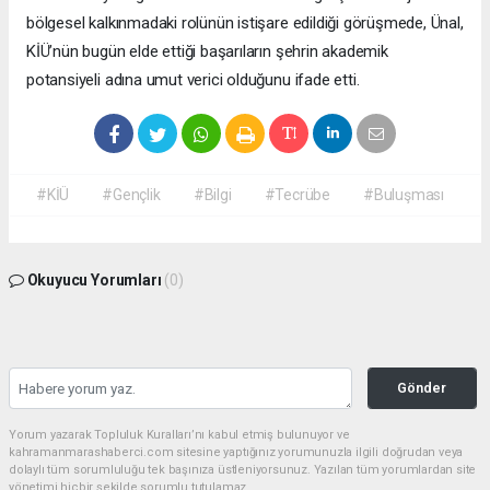
bölgesel kalkınmadaki rolünün istişare edildiği görüşmede, Ünal,
KİÜ’nün bugün elde ettiği başarıların şehrin akademik
potansiyeli adına umut verici olduğunu ifade etti.
#KİÜ
#Gençlik
#Bilgi
#Tecrübe
#Buluşması
Okuyucu Yorumları
(0)
Gönder
Yorum yazarak Topluluk Kuralları’nı kabul etmiş bulunuyor ve
kahramanmarashaberci.com sitesine yaptığınız yorumunuzla ilgili doğrudan veya
dolaylı tüm sorumluluğu tek başınıza üstleniyorsunuz. Yazılan tüm yorumlardan site
yönetimi hiçbir şekilde sorumlu tutulamaz.