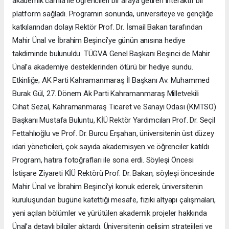
akademik camia ile öğrencileri bir araya getiren interaktif bir
platform sağladı. Programın sonunda, üniversiteye ve gençliğe
katkılarından dolayı Rektör Prof. Dr. İsmail Bakan tarafından
Mahir Ünal ve İbrahim Beşinci’ye günün anısına hediye
takdiminde bulunuldu. TÜGVA Genel Başkanı Beşinci de Mahir
Ünal’a akademiye desteklerinden ötürü bir hediye sundu.
Etkinliğe; AK Parti Kahramanmaraş İl Başkanı Av. Muhammed
Burak Gül, 27. Dönem Ak Parti Kahramanmaraş Milletvekili
Cihat Sezal, Kahramanmaraş Ticaret ve Sanayi Odası (KMTSO)
Başkanı Mustafa Buluntu, KİÜ Rektör Yardımcıları Prof. Dr. Seçil
Fettahlıoğlu ve Prof. Dr. Burcu Erşahan, üniversitenin üst düzey
idari yöneticileri, çok sayıda akademisyen ve öğrenciler katıldı.
Program, hatıra fotoğrafları ile sona erdi. Söyleşi Öncesi
İstişare Ziyareti KİÜ Rektörü Prof. Dr. Bakan, söyleşi öncesinde
Mahir Ünal ve İbrahim Beşinci’yi konuk ederek, üniversitenin
kuruluşundan bugüne katettiği mesafe, fiziki altyapı çalışmaları,
yeni açılan bölümler ve yürütülen akademik projeler hakkında
Ünal’a detaylı bilgiler aktardı. Üniversitenin gelişim stratejileri ve