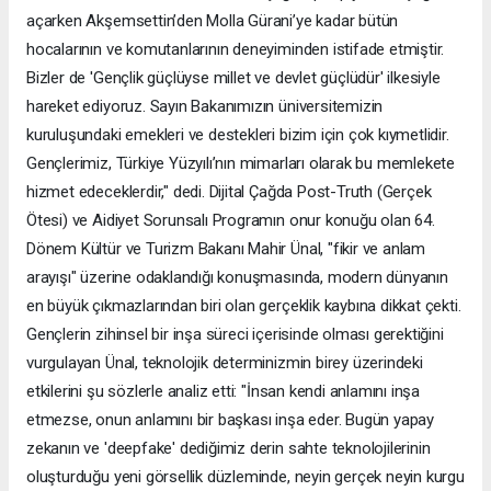
açarken Akşemsettin’den Molla Gürani’ye kadar bütün
hocalarının ve komutanlarının deneyiminden istifade etmiştir.
Bizler de 'Gençlik güçlüyse millet ve devlet güçlüdür' ilkesiyle
hareket ediyoruz. Sayın Bakanımızın üniversitemizin
kuruluşundaki emekleri ve destekleri bizim için çok kıymetlidir.
Gençlerimiz, Türkiye Yüzyılı’nın mimarları olarak bu memlekete
hizmet edeceklerdir," dedi. Dijital Çağda Post-Truth (Gerçek
Ötesi) ve Aidiyet Sorunsalı Programın onur konuğu olan 64.
Dönem Kültür ve Turizm Bakanı Mahir Ünal, "fikir ve anlam
arayışı" üzerine odaklandığı konuşmasında, modern dünyanın
en büyük çıkmazlarından biri olan gerçeklik kaybına dikkat çekti.
Gençlerin zihinsel bir inşa süreci içerisinde olması gerektiğini
vurgulayan Ünal, teknolojik determinizmin birey üzerindeki
etkilerini şu sözlerle analiz etti: "İnsan kendi anlamını inşa
etmezse, onun anlamını bir başkası inşa eder. Bugün yapay
zekanın ve 'deepfake' dediğimiz derin sahte teknolojilerinin
oluşturduğu yeni görsellik düzleminde, neyin gerçek neyin kurgu