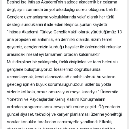
Beşinci ise İhtisas Akademi’nin sadece akademik bir çalışma
değil, aynı zamanda bir yol arkadaşlığı süreci olduğunu belirtti.
Gençlere uzmanlaşma yolculuklarında vakıf olarak her türlü
desteği sunduklarını ifade eden Beşinci, şunları kaydetti:
"İhtisas Akademi, Türkiye Gençlik Vakfı olarak yürüttüğümüz 13
ana projeden en anlamlısı, en derinlikli olanıdır. Bizim temel
gayemiz, gençlerimizin kurduğu hayaller ile önlerindeki imkanlar
arasındaki mesafeyi tamamen ortadan kaldırmaktır.
Multidisipliner bir yaklaşımla, farklı disiplinleri ve tecrübeleri siz
gençlerle buluşturuyoruz. İdealleriniz doğrultusunda
uzmanlaşmak, kendi alanınızda söz sahibi olmak bu vatanın
geleceği için en büyük sorumluluğunuzdur. Bizler bu yolda
sizlerle kol kola, omuz omuza yürümeye kararlıyız." Üniversite
Yönetimi ve Paydaşlardan Geniş Katılım Konuşmaların
ardından programın soru-cevap bölümüne geçildi. Öğrencilerin
güncel siyaset, teknoloji ve kariyer planlaması üzerine yönelttiği
sorular konuklar tarafından samimiyetle yanıtlandı. Etkinlik,