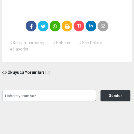
#Kahramanmaraş
#Haberci
#Son Dakika
#Haberler
Okuyucu Yorumları
(0)
Gönder
Yorum yazarak Topluluk Kuralları’nı kabul etmiş bulunuyor ve
kahramanmarashaberci.com sitesine yaptığınız yorumunuzla ilgili doğrudan veya
dolaylı tüm sorumluluğu tek başınıza üstleniyorsunuz. Yazılan tüm yorumlardan site
yönetimi hiçbir şekilde sorumlu tutulamaz.