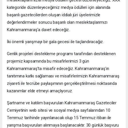
meslektaşlarımızla medya ödülleri gecesi düzenleyeceğiz. XXX
kategoride düzenleyeceğimiz medya ödülleri için alanında
başarılı gazetecilerden oluşan iddialı jüri üyelerimizle
değerlendirmeler sonucu başarılı olan meslektaşlarımızı
Kahramanmaraş’a davet edeceğiz.
İki önemli yarışmayı bir gala gecesi ile taçlandıracağız.
Genlik projeleri destekleme programı tarafından desteklenen
projemiz kapsamında bu misafirlerimizi 3 gün
Kahramanmaraş’ta misafir edeceğiz. Kahramanmaraş’ın
tanıtımına katkı sağlaması ve misafirlerimizin Kahramanmaraş
ziyareti ile tecrübe paylaşımının gerçekleştirilmesi noktasında
kazanımlar elde etmeyi amaçlıyoruz.
Şartname ve katılım başvuruları Kahramanmaraş Gazeteciler
Cemiyetinin web sitesi ve sosyal medya sayfalarından 10
Temmuz tarihinde yayınlanacak olup 15 Temmuz itibarı ile
yarışma başvuruları alınmaya başlanacaktır. 30 günlük başvuru