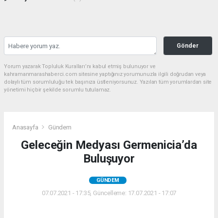
Gönder
Yorum yazarak Topluluk Kuralları’nı kabul etmiş bulunuyor ve
kahramanmarashaberci.com sitesine yaptığınız yorumunuzla ilgili doğrudan veya
dolaylı tüm sorumluluğu tek başınıza üstleniyorsunuz. Yazılan tüm yorumlardan site
yönetimi hiçbir şekilde sorumlu tutulamaz.
Anasayfa
Gündem
Geleceğin Medyası Germenicia’da
Buluşuyor
GÜNDEM
07.07.2021 - 17:35, Güncelleme: 17.07.2021 - 17:07