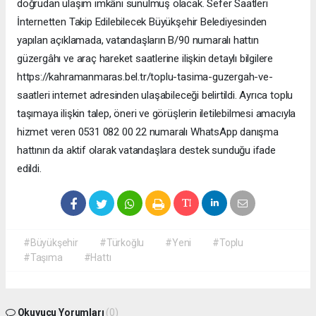
doğrudan ulaşım imkânı sunulmuş olacak. Sefer Saatleri
İnternetten Takip Edilebilecek Büyükşehir Belediyesinden
yapılan açıklamada, vatandaşların B/90 numaralı hattın
güzergâhı ve araç hareket saatlerine ilişkin detaylı bilgilere
https://kahramanmaras.bel.tr/toplu-tasima-guzergah-ve-
saatleri internet adresinden ulaşabileceği belirtildi. Ayrıca toplu
taşımaya ilişkin talep, öneri ve görüşlerin iletilebilmesi amacıyla
hizmet veren 0531 082 00 22 numaralı WhatsApp danışma
hattının da aktif olarak vatandaşlara destek sunduğu ifade
edildi.
#Büyükşehir
#Türkoğlu
#Yeni
#Toplu
#Taşıma
#Hattı
Okuyucu Yorumları
(0)