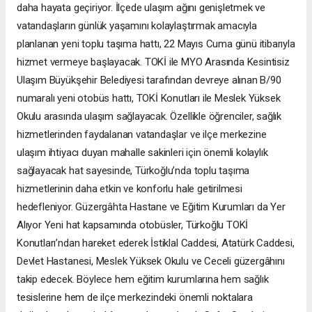
daha hayata geçiriyor. İlçede ulaşım ağını genişletmek ve
vatandaşların günlük yaşamını kolaylaştırmak amacıyla
planlanan yeni toplu taşıma hattı, 22 Mayıs Cuma günü itibarıyla
hizmet vermeye başlayacak. TOKİ ile MYO Arasında Kesintisiz
Ulaşım Büyükşehir Belediyesi tarafından devreye alınan B/90
numaralı yeni otobüs hattı, TOKİ Konutları ile Meslek Yüksek
Okulu arasında ulaşım sağlayacak. Özellikle öğrenciler, sağlık
hizmetlerinden faydalanan vatandaşlar ve ilçe merkezine
ulaşım ihtiyacı duyan mahalle sakinleri için önemli kolaylık
sağlayacak hat sayesinde, Türkoğlu’nda toplu taşıma
hizmetlerinin daha etkin ve konforlu hale getirilmesi
hedefleniyor. Güzergâhta Hastane ve Eğitim Kurumları da Yer
Alıyor Yeni hat kapsamında otobüsler, Türkoğlu TOKİ
Konutları’ndan hareket ederek İstiklal Caddesi, Atatürk Caddesi,
Devlet Hastanesi, Meslek Yüksek Okulu ve Ceceli güzergâhını
takip edecek. Böylece hem eğitim kurumlarına hem sağlık
tesislerine hem de ilçe merkezindeki önemli noktalara