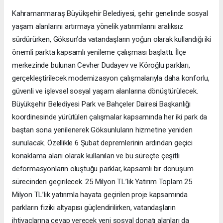
Kahramanmaraş Büyükşehir Belediyesi, şehir genelinde sosyal
yaşam alanlarını artırmaya yönelik yatırımlarını aralıksız
sürdürürken, Göksun’da vatandaşların yoğun olarak kullandığı iki
önemli parkta kapsamlı yenileme çalışması başlattı. İlçe
merkezinde bulunan Cevher Dudayev ve Köroğlu parkları,
gerçekleştirilecek modernizasyon çalışmalarıyla daha konforlu,
güvenli ve işlevsel sosyal yaşam alanlarına dönüştürülecek.
Büyükşehir Belediyesi Park ve Bahçeler Dairesi Başkanlığı
koordinesinde yürütülen çalışmalar kapsamında her iki park da
baştan sona yenilenerek Göksunluların hizmetine yeniden
sunulacak. Özellikle 6 Şubat depremlerinin ardından geçici
konaklama alanı olarak kullanılan ve bu süreçte çeşitli
deformasyonların oluştuğu parklar, kapsamlı bir dönüşüm
sürecinden geçirilecek. 25 Milyon TL’lik Yatırım Toplam 25
Milyon TL’lik yatırımla hayata geçirilen proje kapsamında
parkların fiziki altyapısı güçlendirilirken, vatandaşların
ihtiyaçlarına cevap verecek yeni sosyal donatı alanları da