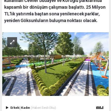
kullanılan Cevher Dudayev ve Köroğlu parklarında
kapsamlı bir dönüşüm çalışması başlattı. 25 Milyon
TL’lik yatırımla baştan sona yenilenecek parklar,
yeniden Göksunluların buluşma noktası olacak.
Erkek
|
Kadın
(Haberi Sesli Oku)