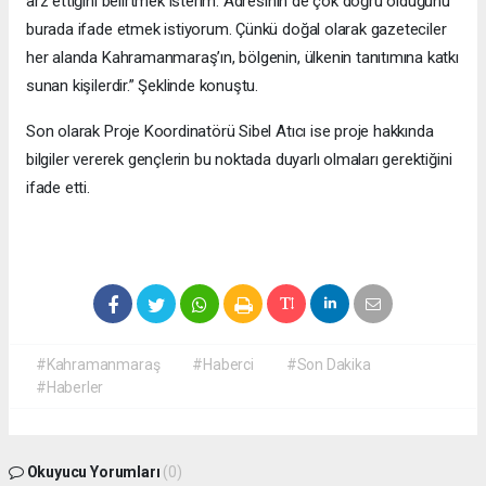
arz ettiğini belirtmek isterim. Adresinin de çok doğru olduğunu
burada ifade etmek istiyorum. Çünkü doğal olarak gazeteciler
her alanda Kahramanmaraş’ın, bölgenin, ülkenin tanıtımına katkı
sunan kişilerdir.” Şeklinde konuştu.
Son olarak Proje Koordinatörü Sibel Atıcı ise proje hakkında
bilgiler vererek gençlerin bu noktada duyarlı olmaları gerektiğini
ifade etti.
#Kahramanmaraş
#Haberci
#Son Dakika
#Haberler
Okuyucu Yorumları
(0)