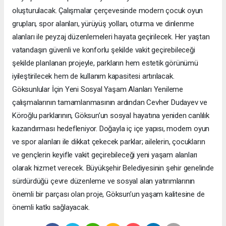
oluşturulacak. Çalışmalar çerçevesinde modern çocuk oyun
grupları, spor alanları, yürüyüş yolları, oturma ve dinlenme
alanları ile peyzaj düzenlemeleri hayata geçirilecek. Her yaştan
vatandaşın güvenli ve konforlu şekilde vakit geçirebileceği
şekilde planlanan projeyle, parkların hem estetik görünümü
iyileştirilecek hem de kullanım kapasitesi artırılacak.
Göksunlular İçin Yeni Sosyal Yaşam Alanları Yenileme
çalışmalarının tamamlanmasının ardından Cevher Dudayev ve
Köroğlu parklarının, Göksun’un sosyal hayatına yeniden canlılık
kazandırması hedefleniyor. Doğayla iç içe yapısı, modern oyun
ve spor alanları ile dikkat çekecek parklar; ailelerin, çocukların
ve gençlerin keyifle vakit geçirebileceği yeni yaşam alanları
olarak hizmet verecek. Büyükşehir Belediyesinin şehir genelinde
sürdürdüğü çevre düzenleme ve sosyal alan yatırımlarının
önemli bir parçası olan proje, Göksun’un yaşam kalitesine de
önemli katkı sağlayacak.