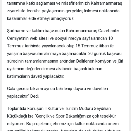
tanıtımına katkı sağlaması ve misafirlerimizin Kahramanmaraş
ziyareti ile tecrübe paylaşımının gerçekleştirilmesi noktasında
kazanımlar elde etmeyi amaçlıyoruz.
Şartname ve katılım başvuruları Kahramanmaraş Gazeteciler
Cemiyetinin web sitesi ve sosyal medya sayfalarından 10
Temmuz tarihinde yayınlanacak olup 15 Temmuz itibarı ile
yarışma başvuruları alınmaya başlanacaktır. 30 günlük başvuru
sürecinin tamamlanmasının ardından Belirlenen komiyon ve jüri
üyelerinin değerlendirmesi akabinde başarılı bulunan
katılımcıların daveti yapılacaktır.
Gala gecesi takvimi ayrıca belirlenip duyuru ve davetleri
yapılacaktır.” Dedi.
Toplantıda konuşan İl Kültür ve Turizm Müdürü Seydihan
Küçükdağlı ise “Gençlik ve Spor Bakanlığımıza çok teşekkür
ediyorum. Bu projelerin şehrimiz için kültür noktasında önem