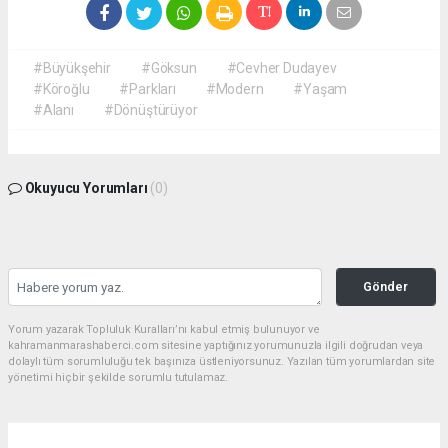
#Büyükşehir
#Göksun
#Cevher Dudayev
#Köroğlu
#Parkları
#Modern
#Yaşam
#Alanı
#Dönüştürüyor
Okuyucu Yorumları
(0)
Gönder
Yorum yazarak Topluluk Kuralları’nı kabul etmiş bulunuyor ve
kahramanmarashaberci.com sitesine yaptığınız yorumunuzla ilgili doğrudan veya
dolaylı tüm sorumluluğu tek başınıza üstleniyorsunuz. Yazılan tüm yorumlardan site
yönetimi hiçbir şekilde sorumlu tutulamaz.