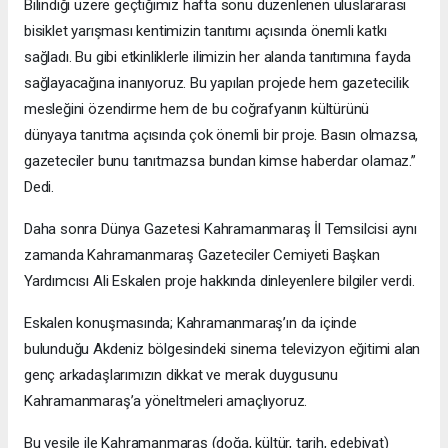
Bilindiği üzere geçtiğimiz hafta sonu düzenlenen uluslararası
bisiklet yarışması kentimizin tanıtımı açısında önemli katkı
sağladı. Bu gibi etkinliklerle ilimizin her alanda tanıtımına fayda
sağlayacağına inanıyoruz. Bu yapılan projede hem gazetecilik
mesleğini özendirme hem de bu coğrafyanın kültürünü
dünyaya tanıtma açısında çok önemli bir proje. Basın olmazsa,
gazeteciler bunu tanıtmazsa bundan kimse haberdar olamaz.”
Dedi.
Daha sonra Dünya Gazetesi Kahramanmaraş İl Temsilcisi aynı
zamanda Kahramanmaraş Gazeteciler Cemiyeti Başkan
Yardımcısı Ali Eskalen proje hakkında dinleyenlere bilgiler verdi.
Eskalen konuşmasında; Kahramanmaraş’ın da içinde
bulunduğu Akdeniz bölgesindeki sinema televizyon eğitimi alan
genç arkadaşlarımızın dikkat ve merak duygusunu
Kahramanmaraş’a yöneltmeleri amaçlıyoruz.
Bu vesile ile Kahramanmaraş (doğa, kültür, tarih, edebiyat)